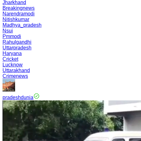
Jharkhand
Breakingnews
Narendramodi
Nitishkumar
Madhya_pradesh
Nsui
Pmmodi
Rahulgandhi
Uttarpradesh
Haryana
Cricket
Lucknow
Uttarakhand
Crimenews
pradeshdunia