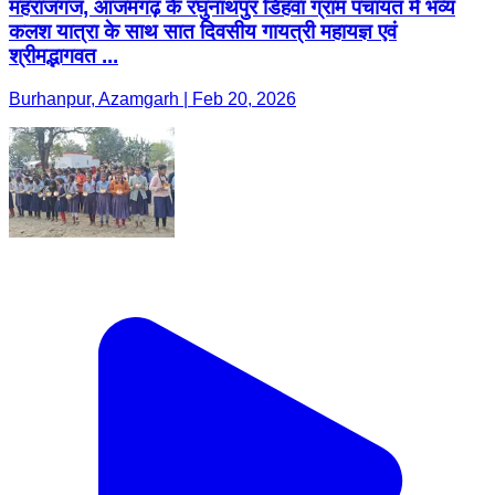
महराजगंज, आजमगढ़ के रघुनाथपुर डिहवा ग्राम पंचायत में भव्य
कलश यात्रा के साथ सात दिवसीय गायत्री महायज्ञ एवं
श्रीमद्भागवत ...
Burhanpur, Azamgarh | Feb 20, 2026