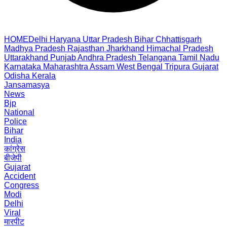
HOME
Delhi
Haryana
Uttar Pradesh
Bihar
Chhattisgarh
Madhya Pradesh
Rajasthan
Jharkhand
Himachal Pradesh
Uttarakhand
Punjab
Andhra Pradesh
Telangana
Tamil Nadu
Karnataka
Maharashtra
Assam
West Bengal
Tripura
Gujarat
Odisha
Kerala
Jansamasya
News
Bjp
National
Police
Bihar
India
कांग्रेस
बीजेपी
Gujarat
Accident
Congress
Modi
Delhi
Viral
मारपीट