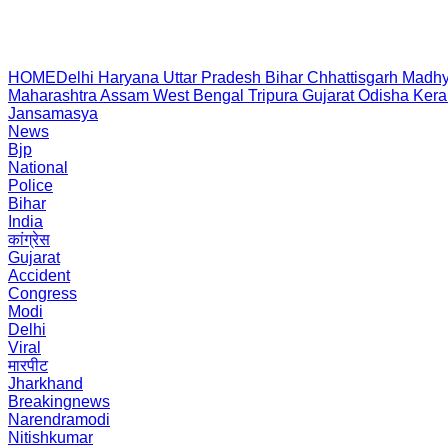
HOME
Delhi
Haryana
Uttar Pradesh
Bihar
Chhattisgarh
Madhy
Maharashtra
Assam
West Bengal
Tripura
Gujarat
Odisha
Kera
Jansamasya
News
Bjp
National
Police
Bihar
India
कांग्रेस
Gujarat
Accident
Congress
Modi
Delhi
Viral
मारपीट
Jharkhand
Breakingnews
Narendramodi
Nitishkumar