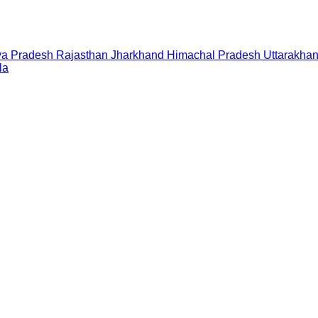
a Pradesh
Rajasthan
Jharkhand
Himachal Pradesh
Uttarakha
la