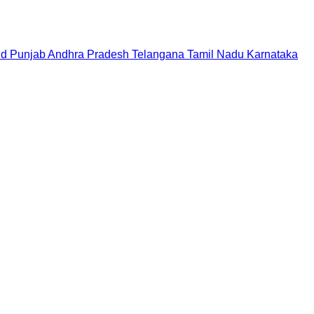
nd
Punjab
Andhra Pradesh
Telangana
Tamil Nadu
Karnataka