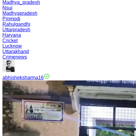
Madhya_pradesh
Nsui
Madhyapradesh
Pmmodi
Rahulgandhi
Uttarpradesh
Haryana
Cricket
Lucknow
Uttarakhand
Crimenews
abhisheksharma16