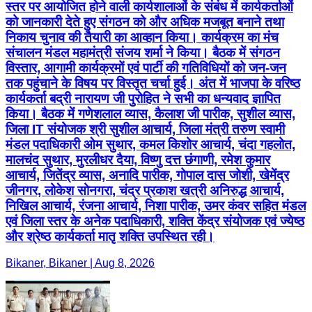
स्तर पर आयोजित होने वाली कार्यशालाओं के संबंध में कार्यकर्ताओं
को जानकारी देते हुए संगठन को और अधिक मजबूत बनाने तथा
निकाय चुनाव की तैयारी का आव्हान किया। कार्यक्रम का मंच
संचालन मंडल महामंत्री संजय शर्मा ने किया। बैठक में संगठन
विस्तार, आगामी कार्यक्रमों एवं पार्टी की गतिविधियों को जन-जन
तक पहुंचाने के विषय पर विस्तृत चर्चा हुई। अंत में भाजपा के वरिष्ठ
कार्यकर्ता बद्री नारायण जी पुरोहित ने सभी का धन्यवाद ज्ञापित
किया। बैठक में गणेशलाल व्यास, कैलाश जी पारीक, सुशील व्यास,
जिला IT संयोजक श्री सुशील आचार्य, जिला मंत्री तरुण स्वामी
मंडल पदाधिकारी ओम सुथार, कमल किशोर आचार्य, चंदा गहलोत,
मालचंद सुथार, मुरलीधर दैया, विष्णु दत्त छंगाणी, रमेश कुमार
आचार्य, जितेंद्र व्यास, अनादि पारीक, गोपाल दास जोशी, खेमेंद्र
जीनगर, लोकेश सोनगरा, चंद्र प्रकाश खत्री अनिरुद्ध आचार्य,
निखिल आचार्य, रंजना आचार्य, निशा पारीक, उमर कंवर सहित मंडल
एवं जिला स्तर के अनेक पदाधिकारी, शक्ति केंद्र संयोजक एवं ज्येष्ठ
और श्रेष्ठ कार्यकर्ता मातृ शक्ति उपस्थित रही।
Bikaner, Bikaner | Aug 8, 2026