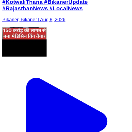
#KotwaliThana #BikanerUpdate
#RajasthanNews #LocalNews
Bikaner, Bikaner | Aug 8, 2026