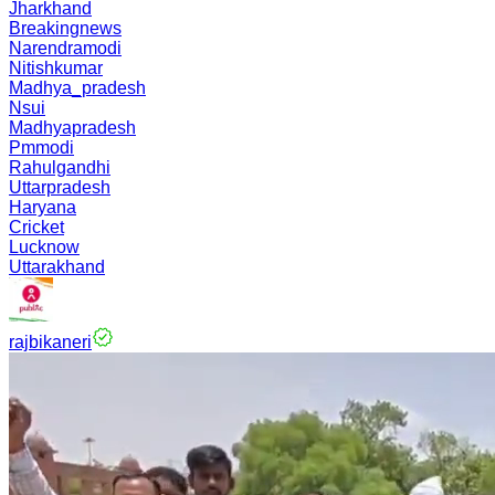
Jharkhand
Breakingnews
Narendramodi
Nitishkumar
Madhya_pradesh
Nsui
Madhyapradesh
Pmmodi
Rahulgandhi
Uttarpradesh
Haryana
Cricket
Lucknow
Uttarakhand
rajbikaneri