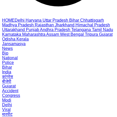
HOME
Delhi
Haryana
Uttar Pradesh
Bihar
Chhattisgarh
Madhya Pradesh
Rajasthan
Jharkhand
Himachal Pradesh
Uttarakhand
Punjab
Andhra Pradesh
Telangana
Tamil Nadu
Karnataka
Maharashtra
Assam
West Bengal
Tripura
Gujarat
Odisha
Kerala
Jansamasya
News
Bjp
National
Police
Bihar
India
कांग्रेस
बीजेपी
Gujarat
Accident
Congress
Modi
Delhi
Viral
मारपीट