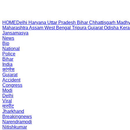
HOME
Delhi
Haryana
Uttar Pradesh
Bihar
Chhattisgarh
Madhy
Maharashtra
Assam
West Bengal
Tripura
Gujarat
Odisha
Kera
Jansamasya
News
Bjp
National
Police
Bihar
India
कांग्रेस
Gujarat
Accident
Congress
Modi
Delhi
Viral
मारपीट
Jharkhand
Breakingnews
Narendramodi
Nitishkumar