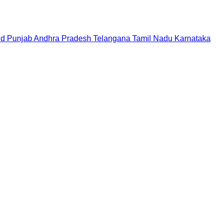
nd
Punjab
Andhra Pradesh
Telangana
Tamil Nadu
Karnataka