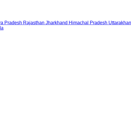
a Pradesh
Rajasthan
Jharkhand
Himachal Pradesh
Uttarakha
la