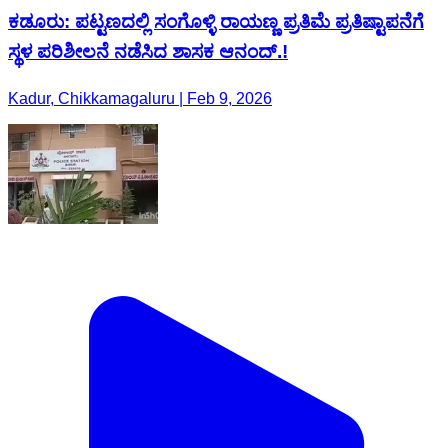
ಕಡೂರು: ಪಟ್ಟಣದಲ್ಲಿ ಸಂಗೊಳ್ಳಿ ರಾಯಣ್ಣ ಪ್ರತಿಮೆ ಪ್ರತಿಷ್ಟಾಪನೆಗೆ
ಸ್ಥಳ ಪರಿಶೀಲನೆ ನಡೆಸಿದ ಶಾಸಕ ಆನಂದ್.!
Kadur, Chikkamagaluru | Feb 9, 2026