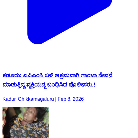
ಕಡೂರು: ಎಪಿಎಂಸಿ ಬಳಿ ಅಕ್ರಮವಾಗಿ ಗಾಂಜಾ ಸೇವನೆ
ಮಾಡುತ್ತಿದ್ದ ವ್ಯಕ್ತಿಯನ್ನ ಬಂಧಿಸಿದ ಪೊಲೀಸರು.!
Kadur, Chikkamagaluru | Feb 8, 2026