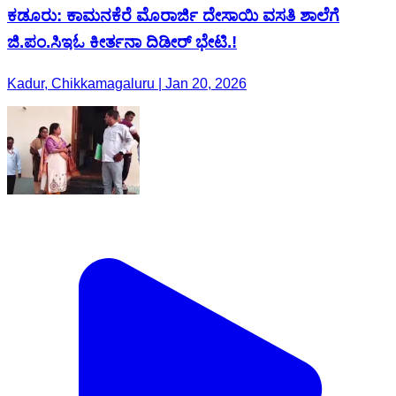
ಕಡೂರು: ಕಾಮನಕೆರೆ ಮೊರಾರ್ಜಿ ದೇಸಾಯಿ ವಸತಿ ಶಾಲೆಗೆ
ಜಿ.ಪಂ.ಸಿ‌ಇ‌ಓ ಕೀರ್ತನಾ ದಿಡೀರ್ ಭೇಟಿ.!
Kadur, Chikkamagaluru | Jan 20, 2026