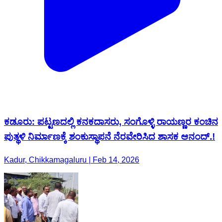
ಕಡೂರು: ಪಟ್ಟಣದಲ್ಲಿ ಕನಕದಾಸರು, ಸಂಗೊಳ್ಳಿ ರಾಯಣ್ಣರ ಕಂಚಿನ
ಪುತ್ಥಳಿ ನಿರ್ಮಾಣಕ್ಕೆ ಶಂಕುಸ್ಥಾಪನೆ ನೆರವೇರಿಸಿದ ಶಾಸಕ ಆನಂದ್.!
Kadur, Chikkamagaluru | Feb 14, 2026