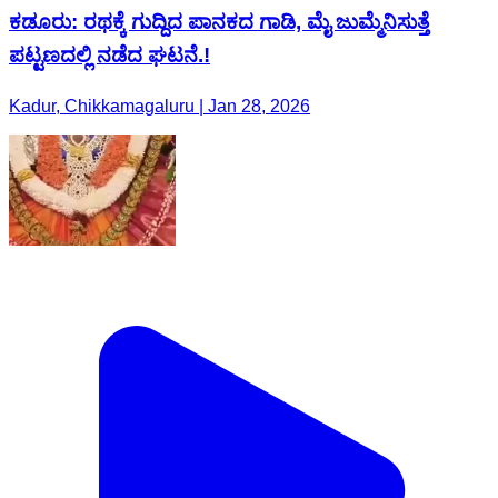
ಕಡೂರು: ರಥಕ್ಕೆ ಗುದ್ದಿದ ಪಾನಕದ ಗಾಡಿ, ಮೈ ಜುಮ್ಮೆನಿಸುತ್ತೆ
ಪಟ್ಟಣದಲ್ಲಿ ನಡೆದ ಘಟನೆ.!
Kadur, Chikkamagaluru | Jan 28, 2026