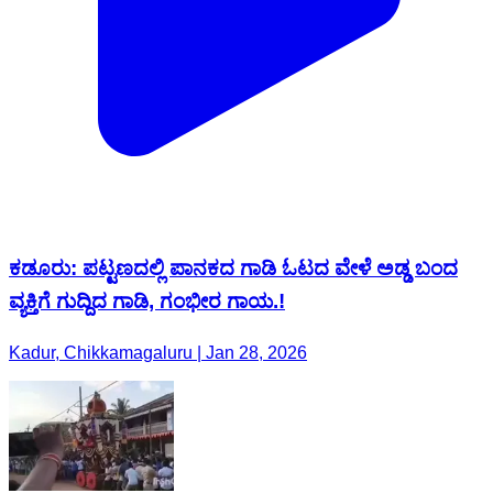
ಕಡೂರು: ಪಟ್ಟಣದಲ್ಲಿ ಪಾನಕದ ಗಾಡಿ ಓಟದ ವೇಳೆ ಅಡ್ಡ ಬಂದ
ವ್ಯಕ್ತಿಗೆ ಗುದ್ದಿದ ಗಾಡಿ, ಗಂಭೀರ ಗಾಯ.!
Kadur, Chikkamagaluru | Jan 28, 2026