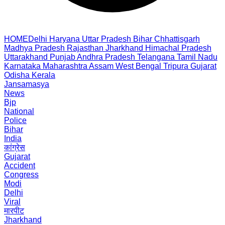
HOME
Delhi
Haryana
Uttar Pradesh
Bihar
Chhattisgarh
Madhya Pradesh
Rajasthan
Jharkhand
Himachal Pradesh
Uttarakhand
Punjab
Andhra Pradesh
Telangana
Tamil Nadu
Karnataka
Maharashtra
Assam
West Bengal
Tripura
Gujarat
Odisha
Kerala
Jansamasya
News
Bjp
National
Police
Bihar
India
कांग्रेस
Gujarat
Accident
Congress
Modi
Delhi
Viral
मारपीट
Jharkhand