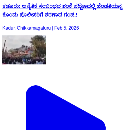
ಕಡೂರು: ಅನೈತಿಕ ಸಂಬಂಧದ ಶಂಕೆ ಪಟ್ಟಣದಲ್ಲಿ ಹೆಂಡತಿಯನ್ನ
ಕೊಂದು ಪೊಲೀಸರಿಗೆ ಶರಣಾದ ಗಂಡ.!
Kadur, Chikkamagaluru | Feb 5, 2026