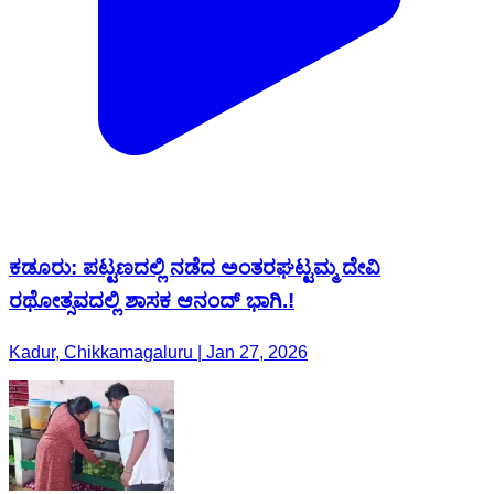
ಕಡೂರು: ಪಟ್ಟಣದಲ್ಲಿ ನಡೆದ ಅಂತರಘಟ್ಟಮ್ಮ‌ ದೇವಿ
ರಥೋತ್ಸವದಲ್ಲಿ ಶಾಸಕ ಆನಂದ್ ಭಾಗಿ.!
Kadur, Chikkamagaluru | Jan 27, 2026