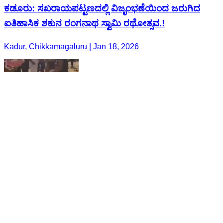
ಕಡೂರು: ಸಖರಾಯಪಟ್ಟಣದಲ್ಲಿ ವಿಜೃಂಭಣೆಯಿಂದ ಜರುಗಿದ
ಐತಿಹಾಸಿಕ ಶಕುನ ರಂಗನಾಥ ಸ್ವಾಮಿ ರಥೋತ್ಸವ.!
Kadur, Chikkamagaluru | Jan 18, 2026