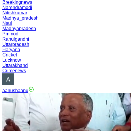
Breakingnews
Narendramodi
Nitishkumar
Madhya_pradesh
Nsui
Madhyapradesh
Pmmodi
Rahulgandhi
Uttarpradesh
Haryana
Cricket
Lucknow
Uttarakhand
Crimenews
aanushaanu