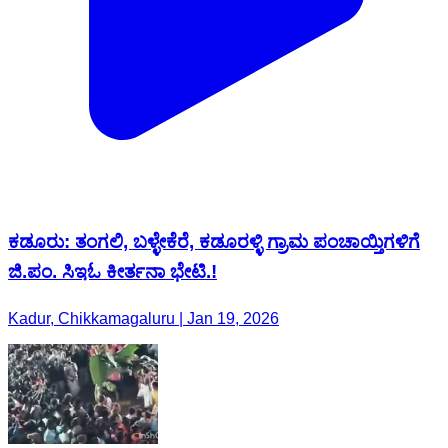
ಕಡೂರು: ತಂಗಲಿ, ಬಳ್ಳೇಕೆರೆ, ಕಡೂರಳ್ಳಿ‌ ಗ್ರಾಮ ಪಂಚಾಯ್ತಿಗಳಿಗೆ
ಜಿ.ಪಂ. ಸಿ‌ಇಓ‌ ಕೀರ್ತನಾ‌ ಭೇಟಿ.!
Kadur, Chikkamagaluru | Jan 19, 2026