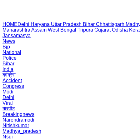
HOME
Delhi
Haryana
Uttar Pradesh
Bihar
Chhattisgarh
Madhy
Maharashtra
Assam
West Bengal
Tripura
Gujarat
Odisha
Kera
Jansamasya
News
Bjp
National
Police
Bihar
India
कांग्रेस
Accident
Congress
Modi
Delhi
Viral
मारपीट
Breakingnews
Narendramodi
Nitishkumar
Madhya_pradesh
Nsui