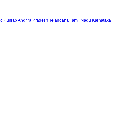
nd
Punjab
Andhra Pradesh
Telangana
Tamil Nadu
Karnataka