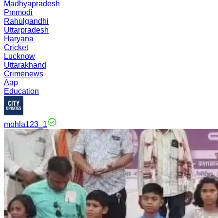
Madhyapradesh
Pmmodi
Rahulgandhi
Uttarpradesh
Haryana
Cricket
Lucknow
Uttarakhand
Crimenews
Aap
Education
mohla123_1