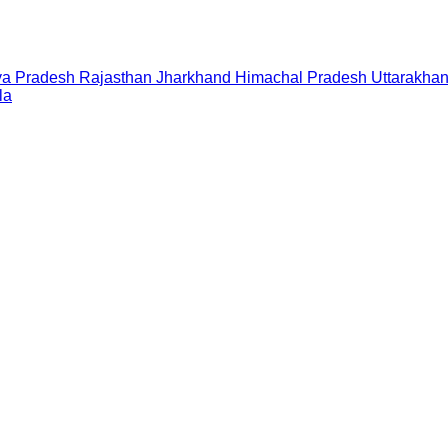
a Pradesh
Rajasthan
Jharkhand
Himachal Pradesh
Uttarakha
la