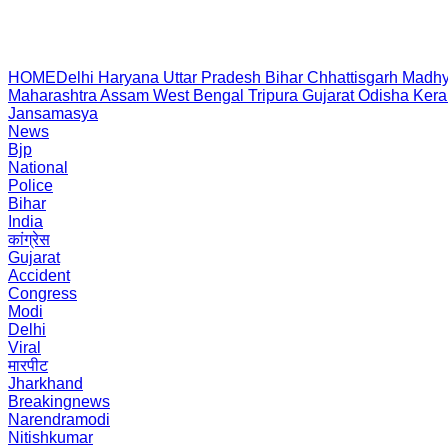
HOME
Delhi
Haryana
Uttar Pradesh
Bihar
Chhattisgarh
Madhy
Maharashtra
Assam
West Bengal
Tripura
Gujarat
Odisha
Kera
Jansamasya
News
Bjp
National
Police
Bihar
India
कांग्रेस
Gujarat
Accident
Congress
Modi
Delhi
Viral
मारपीट
Jharkhand
Breakingnews
Narendramodi
Nitishkumar