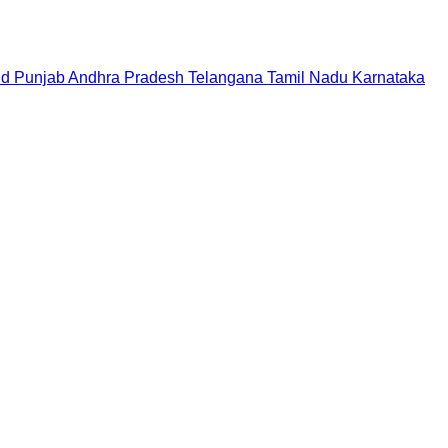
nd
Punjab
Andhra Pradesh
Telangana
Tamil Nadu
Karnataka