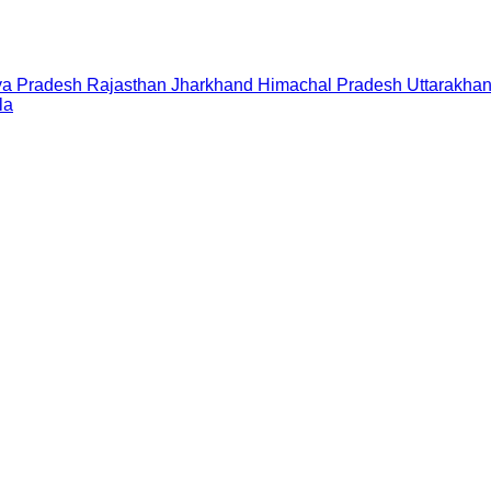
a Pradesh
Rajasthan
Jharkhand
Himachal Pradesh
Uttarakha
la