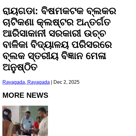
ରାୟଗଡା: ବିଷମକଟକ ବ୍ଲକର
ଚାଟିକଣା କ୍ଲଷ୍ଟର ଅନ୍ତର୍ଗତ
ଆରିସାକାନୀ ସରକାରୀ ଉଚ୍ଚ
ବାଳିକା ବିଦ୍ୟାଳୟ ପରିସରରେ
ବ୍ଲକ ସ୍ତରୀୟ ବିଜ୍ଞାନ ମେଳା
ଅନୁଷ୍ଠିତ
Rayagada, Rayagada
|
Dec 2, 2025
MORE NEWS