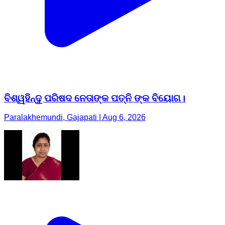
ବିଶ୍ୱହିନ୍ଦୁ ପରିଷଦ ନେତାଙ୍କ ପତ୍ନି ଙ୍କ ବିୟୋଗ।
Paralakhemundi, Gajapati | Aug 6, 2026