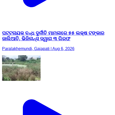
ପଟ୍ଟନାୟକ ବନ୍ଧ ଦୁର୍ନୀତି ମାମଲାରେ ୫୫ ଲକ୍ଷ ଟଙ୍କାର
ଜାଲିଆତି, ଭିଜିଲାନ୍ସ ଦ୍ୱାରା ୩ ଗିରଫ
Paralakhemundi, Gajapati | Aug 6, 2026