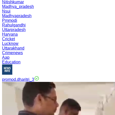
Nitishkumar
Madhya_pradesh
Nsui
Madhyapradesh
Pmmodi
Rahulgandhi
Uttarpradesh
Haryana
Cricket
Lucknow
Uttarakhand
Crimenews
Aap
Education
promod.dharitri_3