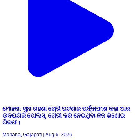
ମୋହନା: ସୁନା ଗହଣା ଚୋରି ଘଟଣାର ପର୍ଦ୍ଦାଫାଶ କଲା ଆର
ଉଦୟଗିରି ପୋଲିସ୍, ଚୋରୀ କରି ନେଇଥିବା ନିଜ ଭିଣୋଇ
ଗିରଫ।
Mohana, Gajapati | Aug 6, 2026