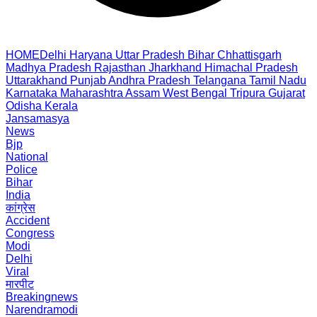
HOME
Delhi
Haryana
Uttar Pradesh
Bihar
Chhattisgarh
Madhya Pradesh
Rajasthan
Jharkhand
Himachal Pradesh
Uttarakhand
Punjab
Andhra Pradesh
Telangana
Tamil Nadu
Karnataka
Maharashtra
Assam
West Bengal
Tripura
Gujarat
Odisha
Kerala
Jansamasya
News
Bjp
National
Police
Bihar
India
कांग्रेस
Accident
Congress
Modi
Delhi
Viral
मारपीट
Breakingnews
Narendramodi