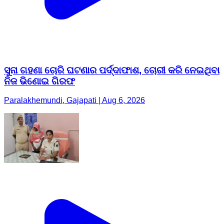
ସୁନା ଗହଣା ଚୋରି ଘଟଣାର ପର୍ଦ୍ଦାଫାଶ, ଚୋରୀ କରି ନେଇଥିବା
ନିଜ ଭିଣୋଇ ଗିରଫ
Paralakhemundi, Gajapati | Aug 6, 2026