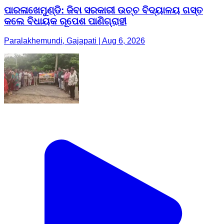
ପାରଳାଖେମୁଣ୍ଡି: ଜିବା ସରକାରୀ ଉଚ୍ଚ ବିଦ୍ୟାଳୟ ଗସ୍ତ
କଲେ ବିଧାୟକ ରୂପେଶ ପାଣିଗ୍ରାହୀ
Paralakhemundi, Gajapati | Aug 6, 2026