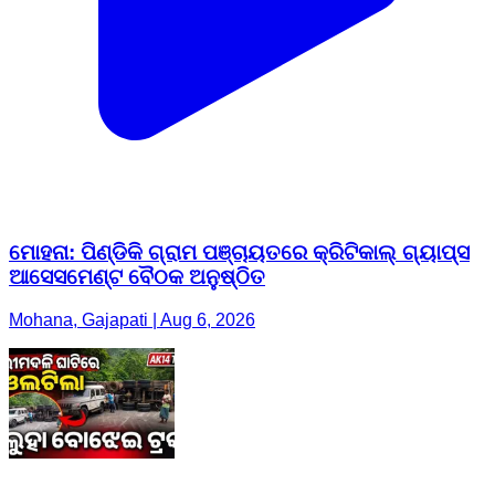
ମୋହନା: ପିଣ୍ଡିକି ଗ୍ରାମ ପଞ୍ଚାୟତରେ କ୍ରିଟିକାଲ୍ ଗ୍ୟାପ୍ସ
ଆସେସମେଣ୍ଟ ବୈଠକ ଅନୁଷ୍ଠିତ
Mohana, Gajapati | Aug 6, 2026