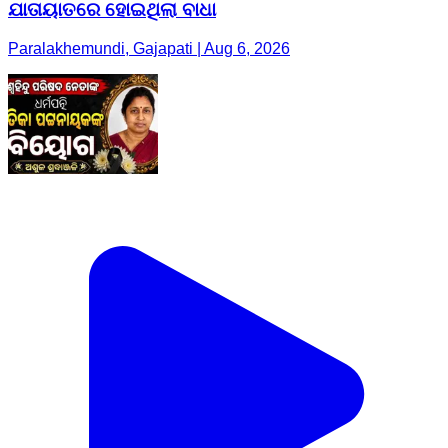
ଯାତାୟାତରେ ହୋଇଥିଲା ବାଧା
Paralakhemundi, Gajapati | Aug 6, 2026