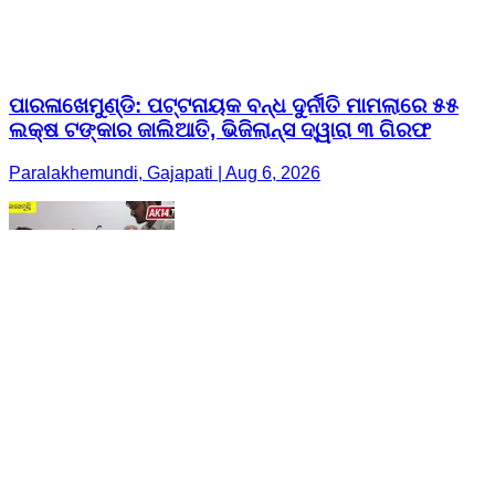
ପାରଳାଖେମୁଣ୍ଡି: ପଟ୍ଟନାୟକ ବନ୍ଧ ଦୁର୍ନୀତି ମାମଲାରେ ୫୫
ଲକ୍ଷ ଟଙ୍କାର ଜାଲିଆତି, ଭିଜିଲାନ୍ସ ଦ୍ୱାରା ୩ ଗିରଫ
Paralakhemundi, Gajapati | Aug 6, 2026