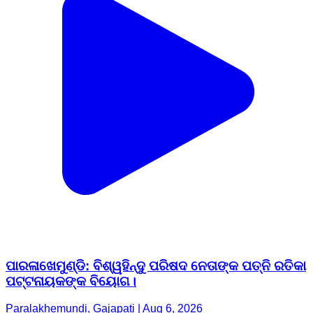
ପାରଳାଖେମୁଣ୍ଡି: ବିଶ୍ୱହିନ୍ଦୁ ପରିଷଦ ନେତାଙ୍କ ପତ୍ନି ରତିକା
ପଟ୍ଟନାୟକଙ୍କ ବିୟୋଗ।
Paralakhemundi, Gajapati | Aug 6, 2026