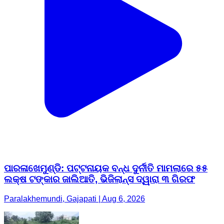
ପାରଳାଖେମୁଣ୍ଡି: ପଟ୍ଟନାୟକ ବନ୍ଧ ଦୁର୍ନୀତି ମାମଲାରେ ୫୫
ଲକ୍ଷ ଟଙ୍କାର ଜାଲିଆତି, ଭିଜିଲାନ୍ସ ଦ୍ୱାରା ୩ ଗିରଫ
Paralakhemundi, Gajapati | Aug 6, 2026