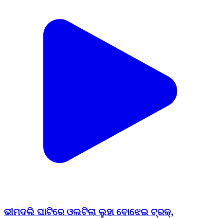
ଭୀମଦଲି ଘାଟିରେ ଓଲଟିଲା ଲୁହା ବୋଝେଇ ଟ୍ରକ୍,