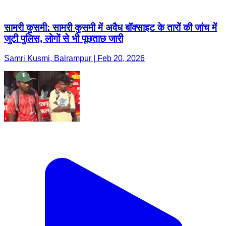
सामरी कुसमी: सामरी कुसमी में अवैध बॉक्साइट के तारों की जांच में
जुटी पुलिस, लोगों से भी पूछताछ जारी
Samri Kusmi, Balrampur | Feb 20, 2026