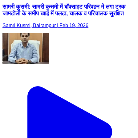
सामरी कुसमी: सामरी कुसमी में बॉक्साइट परिवहन में लगा ट्रक
जामटोली के समीप खाई में पलटा, चालक व परिचालक सुरक्षित
Samri Kusmi, Balrampur | Feb 19, 2026