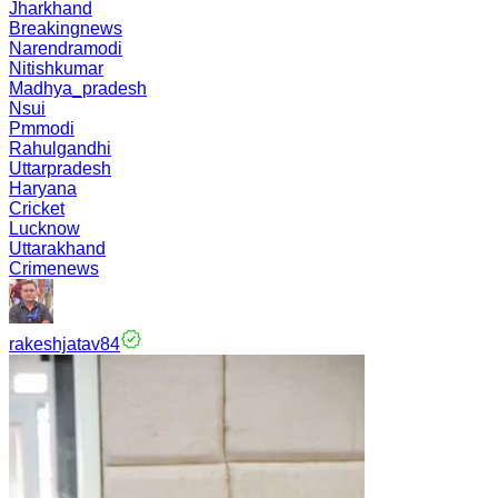
Jharkhand
Breakingnews
Narendramodi
Nitishkumar
Madhya_pradesh
Nsui
Pmmodi
Rahulgandhi
Uttarpradesh
Haryana
Cricket
Lucknow
Uttarakhand
Crimenews
rakeshjatav84