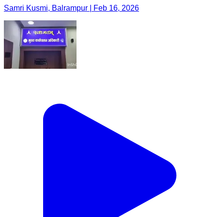
Samri Kusmi, Balrampur | Feb 16, 2026