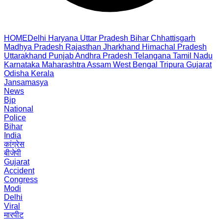
HOME
Delhi
Haryana
Uttar Pradesh
Bihar
Chhattisgarh
Madhya Pradesh
Rajasthan
Jharkhand
Himachal Pradesh
Uttarakhand
Punjab
Andhra Pradesh
Telangana
Tamil Nadu
Karnataka
Maharashtra
Assam
West Bengal
Tripura
Gujarat
Odisha
Kerala
Jansamasya
News
Bjp
National
Police
Bihar
India
कांग्रेस
बीजेपी
Gujarat
Accident
Congress
Modi
Delhi
Viral
मारपीट