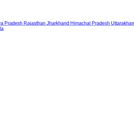
a Pradesh
Rajasthan
Jharkhand
Himachal Pradesh
Uttarakha
la