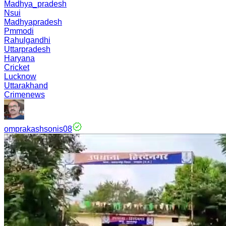
Madhya_pradesh
Nsui
Madhyapradesh
Pmmodi
Rahulgandhi
Uttarpradesh
Haryana
Cricket
Lucknow
Uttarakhand
Crimenews
omprakashsonis08