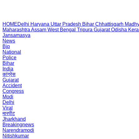
HOME
Delhi
Haryana
Uttar Pradesh
Bihar
Chhattisgarh
Madhy
Maharashtra
Assam
West Bengal
Tripura
Gujarat
Odisha
Kera
Jansamasya
News
Bjp
National
Police
Bihar
India
कांग्रेस
Gujarat
Accident
Congress
Modi
Delhi
Viral
मारपीट
Jharkhand
Breakingnews
Narendramodi
Nitishkumar