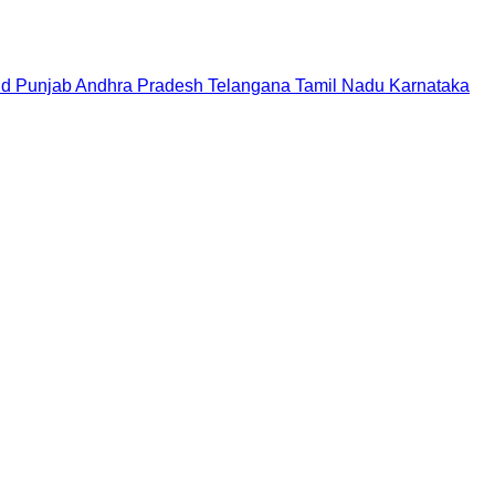
nd
Punjab
Andhra Pradesh
Telangana
Tamil Nadu
Karnataka