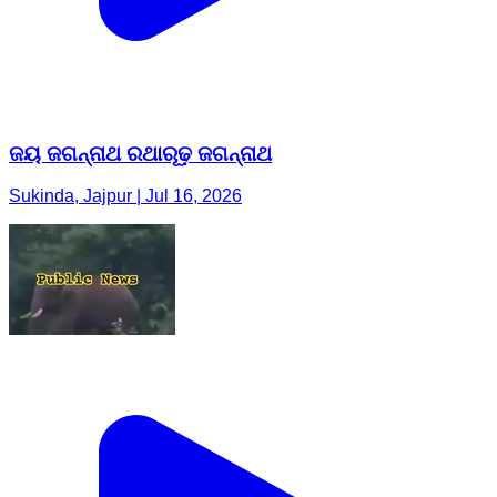
ଜୟ ଜଗନ୍ନାଥ ରଥାରୂଢ଼ ଜଗନ୍ନାଥ
Sukinda, Jajpur | Jul 16, 2026