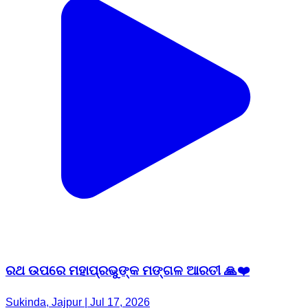
ରଥ ଉପରେ ମହାପ୍ରଭୁଙ୍କ ମଙ୍ଗଳ ଆରତୀ 🙏❤️
Sukinda, Jajpur | Jul 17, 2026