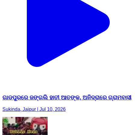
ଗାଡପୁରରେ ଜଙ୍ଗଲି ହାତୀ ଆତଙ୍କ, ଅନିଦ୍ରାରେ ଗ୍ରାମବାସୀ
Sukinda, Jajpur | Jul 10, 2026