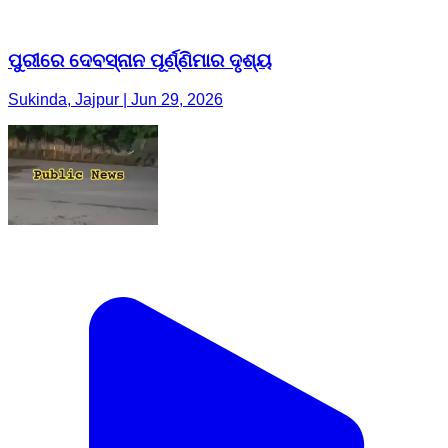
ପୁରୀରେ ଦେବସ୍ନାନ ପୂର୍ଣ୍ଣିମାର ଦୃଶ୍ୟ
Sukinda, Jajpur | Jun 29, 2026