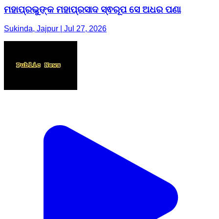
ମହାପ୍ରଭୁଙ୍କ ମହାପ୍ରସାଦ ସ୍ଵରୂପ ସେ ଅଧର ପଣା
Sukinda, Jajpur | Jul 27, 2026