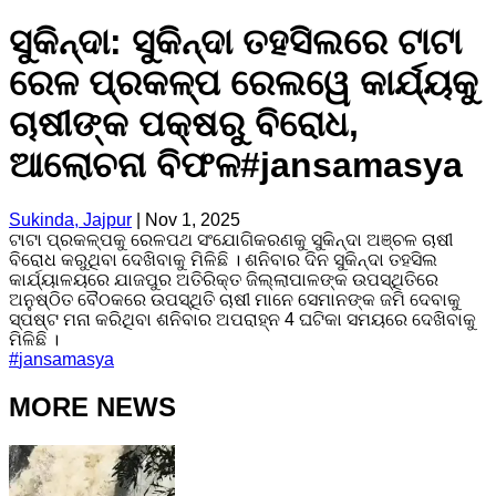
ସୁକିନ୍ଦା: ସୁକିନ୍ଦା ତହସିଲରେ ଟାଟା
ରେଳ ପ୍ରକଳ୍ପ ରେଲୱେ କାର୍ଯ୍ୟକୁ
ଚାଷୀଙ୍କ ପକ୍ଷରୁ ବିରୋଧ,
ଆଲୋଚନା ବିଫଳ#jansamasya
Sukinda, Jajpur
|
Nov 1, 2025
ଟାଟା ପ୍ରକଳ୍ପକୁ ରେଳପଥ ସଂଯୋଗିକରଣକୁ ସୁକିନ୍ଦା ଅଞ୍ଚଳ ଚାଷୀ
ବିରୋଧ କରୁଥିବା ଦେଖିବାକୁ ମିଳିଛି । ଶନିବାର ଦିନ ସୁକିନ୍ଦା ତହସିଲ
କାର୍ଯ୍ୟାଳୟରେ ଯାଜପୁର ଅତିରିକ୍ତ ଜିଲ୍ଲାପାଳଙ୍କ ଉପସ୍ଥିତିରେ
ଅନୁଷ୍ଠିତ ବୈଠକରେ ଉପସ୍ଥିତି ଚାଷୀ ମାନେ ସେମାନଙ୍କ ଜମି ଦେବାକୁ
ସ୍ପଷ୍ଟ ମନା କରିଥିବା ଶନିବାର ଅପରାହ୍ନ 4 ଘଟିକା ସମୟରେ ଦେଖିବାକୁ
ମିଳିଛି ।
#
jansamasya
MORE NEWS