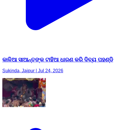
କାଳିଆ ସାଆନ୍ତଙ୍କ ଟାହିଆ ଧାରଣ କରି ଦିବ୍ୟ ପହଣ୍ଡି
Sukinda, Jajpur | Jul 24, 2026