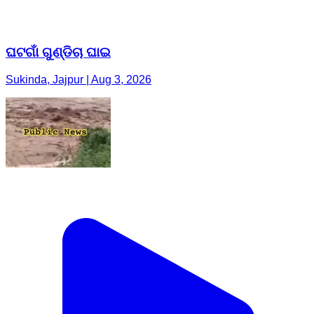
ଘଟଗାଁ ଗୁଣ୍ଡିଚା ଘାଇ
Sukinda, Jajpur | Aug 3, 2026