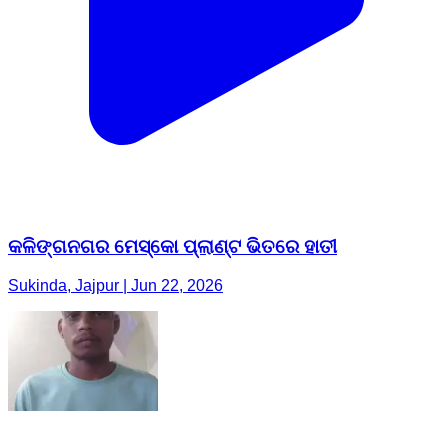
କଳିଙ୍ଗନଗର ମେସ୍କୋ ପ୍ଲାଣ୍ଟ ଭିତରେ ହାତୀ
Sukinda, Jajpur | Jun 22, 2026