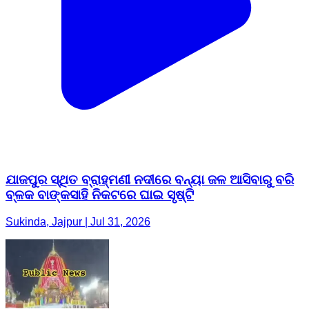
ଯାଜପୁର ସ୍ଥିତ ବ୍ରାହ୍ମଣୀ ନଦୀରେ ବନ୍ୟା ଜଳ ଆସିବାରୁ ବରି
ବ୍ଳକ ବାଙ୍କସାହି ନିକଟରେ ଘାଇ ସୃଷ୍ଟି
Sukinda, Jajpur | Jul 31, 2026