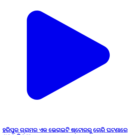
ହରିପୁର ଗ୍ରାମର ଏକ ଭେରାଇଟି ଷ୍ଟୋରରୁ ଚୋରି ଘଟଣାରେ