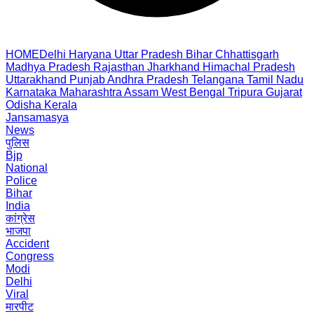
HOME
Delhi
Haryana
Uttar Pradesh
Bihar
Chhattisgarh
Madhya Pradesh
Rajasthan
Jharkhand
Himachal Pradesh
Uttarakhand
Punjab
Andhra Pradesh
Telangana
Tamil Nadu
Karnataka
Maharashtra
Assam
West Bengal
Tripura
Gujarat
Odisha
Kerala
Jansamasya
News
पुलिस
Bjp
National
Police
Bihar
India
कांग्रेस
भाजपा
Accident
Congress
Modi
Delhi
Viral
मारपीट