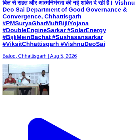
बिल से राहत और आत्मनिर्भरता की नई शक्ति दे रही है। Vishnu
Deo Sai Department of Good Governance &
Convergence, Chhattisgarh
#PMSuryaGharMuftBijliYojana
#DoubleEngineSarkar #SolarEnergy
#BijliMeinBachat #Sushasansarkar
#ViksitChhattisgarh #VishnuDeoSai
Balod, Chhattisgarh | Aug 5, 2026