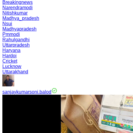
Breakingnews
Narendramodi
Nitishkumar
Madhya_pradesh
Nsui
Madhyapradesh
Pmmodi
Rahulgandhi
Uttarpradesh
Haryana
Hardoi
Cricket
Lucknow
Uttarakhand
sanjaykumarsoni.balod