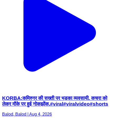
KORBA:कमिश्नर की सख्ती पर भड़का व्यवसायी. कचरा को
लेकर मौके पर हुई नोकझोंक.#viral#viralvideo#shorts
Balod, Balod | Aug 4, 2026