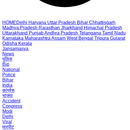
HOME
Delhi
Haryana
Uttar Pradesh
Bihar
Chhattisgarh
Madhya Pradesh
Rajasthan
Jharkhand
Himachal Pradesh
Uttarakhand
Punjab
Andhra Pradesh
Telangana
Tamil Nadu
Karnataka
Maharashtra
Assam
West Bengal
Tripura
Gujarat
Odisha
Kerala
Jansamasya
News
पुलिस
Bjp
National
Police
Bihar
India
कांग्रेस
भाजपा
Accident
Congress
Modi
Delhi
Viral
मारपीट