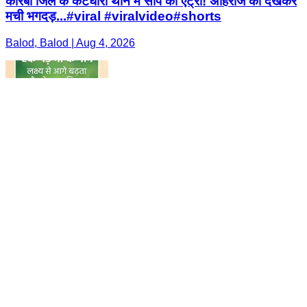
कोरबा जिले के कटघोरा थाने में सांप की एंट्री! अहिराज को देखकर
मची भगदड़...#viral #viralvideo#shorts
Balod, Balod | Aug 4, 2026