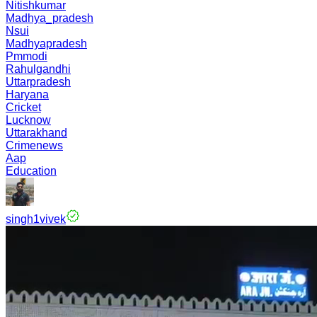
Nitishkumar
Madhya_pradesh
Nsui
Madhyapradesh
Pmmodi
Rahulgandhi
Uttarpradesh
Haryana
Cricket
Lucknow
Uttarakhand
Crimenews
Aap
Education
singh1vivek