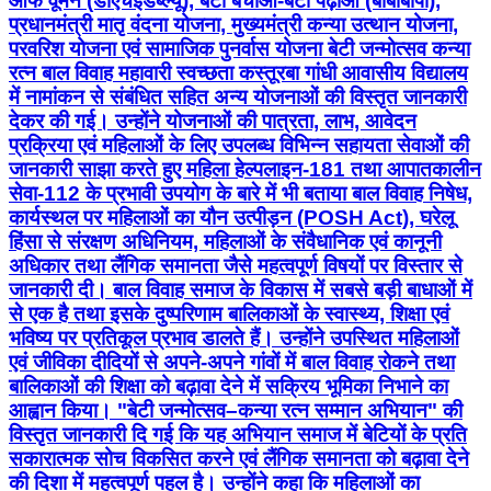
ऑफ वूमेन (डीएचईडब्ल्यू), बेटी बचाओ-बेटी पढ़ाओ (बीबीबीपी),
प्रधानमंत्री मातृ वंदना योजना, मुख्यमंत्री कन्या उत्थान योजना,
परवरिश योजना एवं सामाजिक पुनर्वास योजना बेटी जन्मोत्सव कन्या
रत्न बाल विवाह महावारी स्वच्छता कस्तूरबा गांधी आवासीय विद्यालय
में नामांकन से संबंधित सहित अन्य योजनाओं की विस्तृत जानकारी
देकर की गई। उन्होंने योजनाओं की पात्रता, लाभ, आवेदन
प्रक्रिया एवं महिलाओं के लिए उपलब्ध विभिन्न सहायता सेवाओं की
जानकारी साझा करते हुए महिला हेल्पलाइन-181 तथा आपातकालीन
सेवा-112 के प्रभावी उपयोग के बारे में भी बताया बाल विवाह निषेध,
कार्यस्थल पर महिलाओं का यौन उत्पीड़न (POSH Act), घरेलू
हिंसा से संरक्षण अधिनियम, महिलाओं के संवैधानिक एवं कानूनी
अधिकार तथा लैंगिक समानता जैसे महत्वपूर्ण विषयों पर विस्तार से
जानकारी दी। बाल विवाह समाज के विकास में सबसे बड़ी बाधाओं में
से एक है तथा इसके दुष्परिणाम बालिकाओं के स्वास्थ्य, शिक्षा एवं
भविष्य पर प्रतिकूल प्रभाव डालते हैं। उन्होंने उपस्थित महिलाओं
एवं जीविका दीदियों से अपने-अपने गांवों में बाल विवाह रोकने तथा
बालिकाओं की शिक्षा को बढ़ावा देने में सक्रिय भूमिका निभाने का
आह्वान किया। "बेटी जन्मोत्सव–कन्या रत्न सम्मान अभियान" की
विस्तृत जानकारी दि गई कि यह अभियान समाज में बेटियों के प्रति
सकारात्मक सोच विकसित करने एवं लैंगिक समानता को बढ़ावा देने
की दिशा में महत्वपूर्ण पहल है। उन्होंने कहा कि महिलाओं का