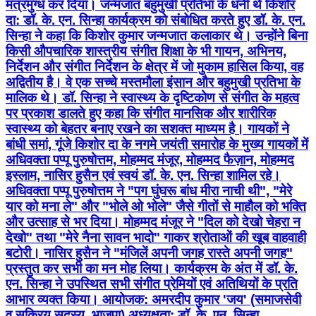
मंत्रमुग्ध कर दिया। जन्मजात बहुमुखी प्रतिभा के धनी थे किशोर
दा: डॉ. के. एन. सिन्हा कार्यक्रम को संबोधित करते हुए डॉ. के. एन.
सिन्हा ने कहा कि किशोर कुमार जन्मजात कलाकार थे। उन्होंने बिना
किसी औपचारिक शास्त्रीय संगीत शिक्षा के भी गायन, अभिनय,
निर्देशन और संगीत निर्देशन के क्षेत्र में जो मुकाम हासिल किया, वह
अद्वितीय है। वे एक सच्चे मस्तमौला इंसान और बहुमुखी प्रतिभा के
मालिक थे। डॉ. सिन्हा ने स्वास्थ्य के दृष्टिकोण से संगीत के महत्व
पर प्रकाश डालते हुए कहा कि संगीत मानसिक और शारीरिक
स्वास्थ्य को बेहतर बनाए रखने का सशक्त माध्यम है। गायकों ने
बांधी समां, गूंजे किशोर दा के नगमे जयंती समारोह के मुख्य गायकों में
अधिवक्ता पप्पू पुरुषोत्तम, मोहम्मद मंजूर, मोहम्मद फैज़ान, मोहम्मद
इस्लाम, नासिर हुसैन एवं स्वयं डॉ. के. एन. सिन्हा शामिल रहे।
अधिवक्ता पप्पू पुरुषोत्तम ने "पग घुंघरू बांध मीरा नाची थी", "मेरे
यार को मना ले" और "भोले ओ भोले" जैसे गीतों से माहौल को भक्ति
और उत्साह से भर दिया। मोहम्मद मंजूर ने "दिल को देखो चेहरा न
देखो" तथा "मेरे नैना सावन भादो" गाकर श्रोताओं की खूब वाहवाही
बटोरी। नासिर हुसैन ने "मंजिलें अपनी जगह रास्ते अपनी जगह"
प्रस्तुत कर सभी का मन मोह लिया। कार्यक्रम के अंत में डॉ. के.
एन. सिन्हा ने उपस्थित सभी संगीत प्रेमियों एवं अतिथियों के प्रति
आभार व्यक्त किया। आयोजक: अमरदीप कुमार 'जय' (समाजसेवी
व सक्रिय सदस्य, भाजपा) अध्यक्षता: डॉ. के. एन. सिन्हा