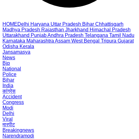
HOME
Delhi
Haryana
Uttar Pradesh
Bihar
Chhattisgarh
Madhya Pradesh
Rajasthan
Jharkhand
Himachal Pradesh
Uttarakhand
Punjab
Andhra Pradesh
Telangana
Tamil Nadu
Karnataka
Maharashtra
Assam
West Bengal
Tripura
Gujarat
Odisha
Kerala
Jansamasya
News
Bjp
National
Police
Bihar
India
कांग्रेस
Accident
Congress
Modi
Delhi
Viral
मारपीट
Breakingnews
Narendramodi