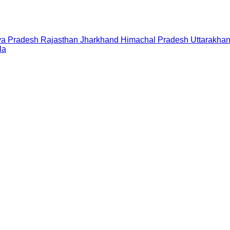
a Pradesh
Rajasthan
Jharkhand
Himachal Pradesh
Uttarakha
la