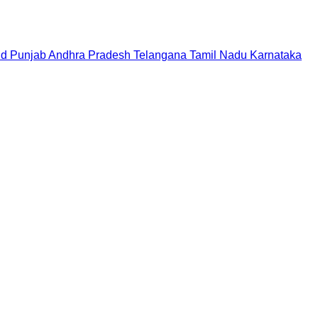
nd
Punjab
Andhra Pradesh
Telangana
Tamil Nadu
Karnataka