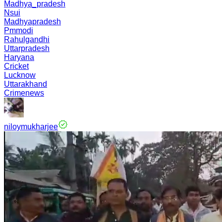
Madhya_pradesh
Nsui
Madhyapradesh
Pmmodi
Rahulgandhi
Uttarpradesh
Haryana
Cricket
Lucknow
Uttarakhand
Crimenews
niloymukharjee