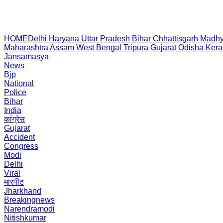
HOME
Delhi
Haryana
Uttar Pradesh
Bihar
Chhattisgarh
Madhy
Maharashtra
Assam
West Bengal
Tripura
Gujarat
Odisha
Kera
Jansamasya
News
Bjp
National
Police
Bihar
India
कांग्रेस
Gujarat
Accident
Congress
Modi
Delhi
Viral
मारपीट
Jharkhand
Breakingnews
Narendramodi
Nitishkumar