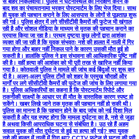
से बाहर निकलवाया। पुलिस ने घटनास्थल का निरीक्षण करने के
बाद शव का पंचायतनामा भरकर पोस्टमार्टम के लिए भेज दिया। साथ
ही युवक की पहचान कराने के लिए आसपास के लोगों से पूछताछ शुरू
की गई। पुलिस क्षेत्र में लगे सीसीटीवी कैमरों की फुटेज भी खंगाल
रही है और सोशल मीडिया के माध्यम से मृतक की पहचान कराने का
प्रयास किया जा रहा है। प्रथम दृष्टया कुछ लोगों द्वारा आशंका
व्यक्त की जा रही है कि युवक संभवतः नशे की हालत में नाली में गिर
गया होगा और बाहर नहीं निकल पाने के कारण उसकी मौत हुई हो
सकती है। हालांकि पुलिस ने इस संभावना की आधिकारिक पुष्टि नहीं
की है। वहीं हत्या की आशंका को भी पूरी तरह से खारिज नहीं किया
गया है। कोतवाली पुलिस ने मामले की जांच कई बिंदुओं पर शुरू कर
दी है। अलग-अलग पुलिस टीमों को शहर के प्रमुख चौराहों और
मार्गों पर लगे सीसीटीवी कैमरों की फुटेज की जांच के लिए लगाया गया
है। पुलिस अधिकारियों का कहना है कि पोस्टमार्टम रिपोर्ट और
तकनीकी साक्ष्यों के आधार पर ही मौत के वास्तविक कारण स्पष्ट हो
सकेंगे। खबर लिखे जाने तक मृतक की पहचान नहीं हो सकी थी।
पुलिस का मानना है कि पहचान होने के बाद जांच को नई दिशा मिल
सकती है और यह स्पष्ट होगा कि मामला दुर्घटना का है, नशे से जुड़ा
है अथवा किसी आपराधिक घटना से संबंधित है। उठ रहे हैं अहम
सवाल युवक की मौत दुर्घटना से हुई या हत्या की गई? क्या युवक
नशे की हालत में नाली में गिरा था? CCTV फुटेज से घटना की पूरी