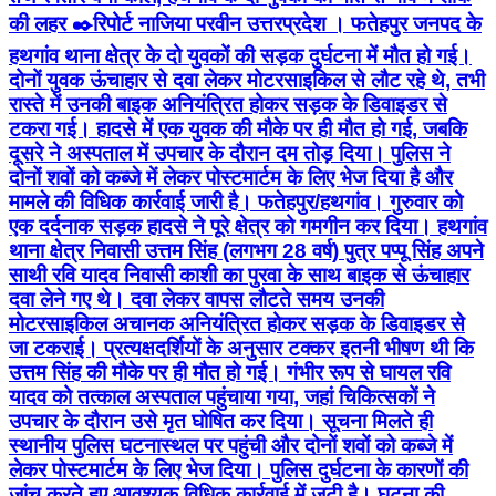
की लहर ✒️रिपोर्ट नाजिया परवीन उत्तरप्रदेश । फतेहपुर जनपद के
हथगांव थाना क्षेत्र के दो युवकों की सड़क दुर्घटना में मौत हो गई।
दोनों युवक ऊंचाहार से दवा लेकर मोटरसाइकिल से लौट रहे थे, तभी
रास्ते में उनकी बाइक अनियंत्रित होकर सड़क के डिवाइडर से
टकरा गई। हादसे में एक युवक की मौके पर ही मौत हो गई, जबकि
दूसरे ने अस्पताल में उपचार के दौरान दम तोड़ दिया। पुलिस ने
दोनों शवों को कब्जे में लेकर पोस्टमार्टम के लिए भेज दिया है और
मामले की विधिक कार्रवाई जारी है। फतेहपुर/हथगांव। गुरुवार को
एक दर्दनाक सड़क हादसे ने पूरे क्षेत्र को गमगीन कर दिया। हथगांव
थाना क्षेत्र निवासी उत्तम सिंह (लगभग 28 वर्ष) पुत्र पप्पू सिंह अपने
साथी रवि यादव निवासी काशी का पुरवा के साथ बाइक से ऊंचाहार
दवा लेने गए थे। दवा लेकर वापस लौटते समय उनकी
मोटरसाइकिल अचानक अनियंत्रित होकर सड़क के डिवाइडर से
जा टकराई। प्रत्यक्षदर्शियों के अनुसार टक्कर इतनी भीषण थी कि
उत्तम सिंह की मौके पर ही मौत हो गई। गंभीर रूप से घायल रवि
यादव को तत्काल अस्पताल पहुंचाया गया, जहां चिकित्सकों ने
उपचार के दौरान उसे मृत घोषित कर दिया। सूचना मिलते ही
स्थानीय पुलिस घटनास्थल पर पहुंची और दोनों शवों को कब्जे में
लेकर पोस्टमार्टम के लिए भेज दिया। पुलिस दुर्घटना के कारणों की
जांच करते हुए आवश्यक विधिक कार्रवाई में जुटी है। घटना की