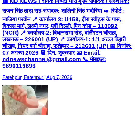
🟥 ND NEWS | दैनिक निष्पक्ष धारा मुख्य संपादक / संस्थापक:
राजन सिंह हाड़ा सह-संपादक: शालिनी सिंह भदौरिया ✒️ रिपोर्ट :
नाजिया परवीन 📍 कार्यालय-3: U158, हीरा स्वीट्स के पास,
विकास मार्ग, लक्ष्मी नगर, पूर्वी दिल्ली, पिन कोड – 110092
(NCR) 📍 कार्यालय-2: विधानसभा रोड, बर्लिंगटन चौराहा,
लखनऊ – 226001 (UP) 📍 कार्यालय-1: 1/1 अटल बिहारी
चौराहा, नियर बर्मा चौराहा, फतेहपुर – 212601 (UP) 📅 दिनांक:
07 अगस्त 2026 📆 दिन: शुक्रवार 📧 Email:
ndnewschannel@gmail.com 📞 मोबाइल:
9696119696
Fatehpur, Fatehpur | Aug 7, 2026