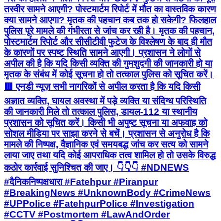
तस्वीर सामने आएगी? पोस्टमार्टम रिपोर्ट में मौत का वास्तविक कारण
क्या सामने आएगा? मृतक की पहचान कब तक हो सकेगी? फिलहाल
पुलिस पूरे मामले की गंभीरता से जांच कर रही है। मृतक की पहचान,
पोस्टमार्टम रिपोर्ट और सीसीटीवी फुटेज के विश्लेषण के बाद ही मौत
के कारणों पर स्पष्ट स्थिति सामने आएगी। प्रशासन ने लोगों से
अपील की है कि यदि किसी व्यक्ति की गुमशुदगी की जानकारी हो या
मृतक के संबंध में कोई सूचना हो तो तत्काल पुलिस को सूचित करें।
🟥 एनडी न्यूज़ सभी नागरिकों से अपील करता है कि यदि किसी
अज्ञात व्यक्ति, घायल अवस्था में पड़े व्यक्ति या संदिग्ध परिस्थिति
की जानकारी मिले तो तत्काल पुलिस, डायल-112 या स्थानीय
प्रशासन को सूचित करें। किसी भी अपुष्ट सूचना या अफवाह को
सोशल मीडिया पर साझा करने से बचें। प्रशासन से अनुरोध है कि
मामले की निष्पक्ष, वैज्ञानिक एवं समयबद्ध जांच कर सत्य को सामने
लाया जाए तथा यदि कोई आपराधिक तत्व शामिल हो तो उसके विरुद्ध
कठोर कार्रवाई सुनिश्चित की जाए। 👇👇👇 #NDNEWS
#दैनिकनिष्पक्षधारा #Fatehpur #Piranpur
#BreakingNews #UnknownBody #CrimeNews
#UPPolice #FatehpurPolice #Investigation
#CCTV #Postmortem #LawAndOrder