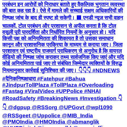
प्रबंधन इन आरोपों को निराधार बताते हुए वैकल्पिक भुगतान व्यवस्था
की बात कह रहा है। ऐसे में मामले की सच्चाई सक्षम अधिकारियों की
निष्पक्ष जांच के बाद ही स्पष्ट हो सकेगी। 🟥 एनडी न्यूज़ सभी वाहन
चालकों, टोल प्रबंधन और प्रशासन से अपील करता है कि टोल
वसूली पूरी पारदर्शिता और निर्धारित नियमों के अनुसार हो। यदि
किसी पक्ष को अनियमितता की शिकायत है तो उसका समाधान
कानून और प्रशासनिक प्रक्रिया के माध्यम से कराया जाए। जिला
प्रशासन एवं राष्ट्रीय राजमार्ग प्राधिकरण से अनुरोध है कि वायरल
वीडियो की निष्पक्ष जांच कराकर तथ्य सार्वजनिक किए जाएं और यदि
कोई अनियमितता पाई जाए तो संबंधित जिम्मेदार व्यक्तियों के विरुद्ध
नियमानुसार कार्रवाई सुनिश्चित की जाए। 👇👇👇 #NDNEWS
#दैनिकनिष्पक्षधारा #Fatehpur #Bahua
#JindpurTollPlaza #TollPlaza #Overloading
#Fastag #ViralVideo #UPPolice #NHAI
#RoadSafety #BreakingNews #Investigation 👇
👇 @dgpup @RSSorg @UPGovt @wpl1090
@RSSgeet @Uppolice @MIB_India
@PMOIndia @HMOIndia @abmanglik