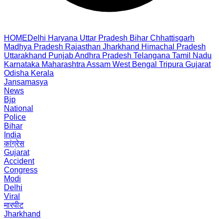
HOME
Delhi
Haryana
Uttar Pradesh
Bihar
Chhattisgarh
Madhya Pradesh
Rajasthan
Jharkhand
Himachal Pradesh
Uttarakhand
Punjab
Andhra Pradesh
Telangana
Tamil Nadu
Karnataka
Maharashtra
Assam
West Bengal
Tripura
Gujarat
Odisha
Kerala
Jansamasya
News
Bjp
National
Police
Bihar
India
कांग्रेस
Gujarat
Accident
Congress
Modi
Delhi
Viral
मारपीट
Jharkhand