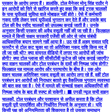
प्रकार के आरोप लगाए हैं। हालांकि, टोल मैनेजर मोनू सिंह राठौर ने
इन आरोपों को सिरे से खारिज करते हुए कहा कि कई ट्रक चालकों
के पास यूपीआई सुविधा वाले मोबाइल नहीं होते। ऐसे में कर्मचारी
नकद राशि लेकर स्वयं यूपीआई भुगतान कर देते हैं और उसके बाद
टोल की वैध रसीद चालकों को उपलब्ध कराई जाती है। उनके
अनुसार किसी प्रकार की अवैध वसूली नहीं की जा रही है। फिलहाल
मामले में किसी सक्षम सरकारी एजेंसी की ओर से जांच संबंधी
आधिकारिक बयान सामने नहीं आया है। उठ रहे हैं अहम सवाल यदि
फास्टैग से टोल कट चुका था तो अतिरिक्त नकद राशि किस मद में
ली जा रही थी? क्या वायरल वीडियो में लगाए गए आरोपों की जांच
होगी? क्या टोल प्लाजा की सीसीटीवी फुटेज की जांच कराई जाएगी?
क्या वाहन चालकों और टोल प्रबंधन के दावों की निष्पक्ष जांच होगी?
फिलहाल यह मामला आरोप और प्रत्यारोप के बीच है। एक ओर
वाहन चालक अतिरिक्त नकद वसूली का आरोप लगा रहे हैं, वहीं टोल
प्रबंधन इन आरोपों को निराधार बताते हुए वैकल्पिक भुगतान व्यवस्था
की बात कह रहा है। ऐसे में मामले की सच्चाई सक्षम अधिकारियों की
निष्पक्ष जांच के बाद ही स्पष्ट हो सकेगी। 🟥 एनडी न्यूज़ सभी वाहन
चालकों, टोल प्रबंधन और प्रशासन से अपील करता है कि टोल
वसूली पूरी पारदर्शिता और निर्धारित नियमों के अनुसार हो। यदि
किसी पक्ष को अनियमितता की शिकायत है तो उसका समाधान