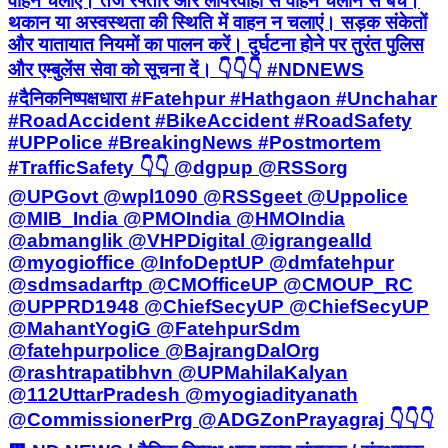
वाहन चलाएं। तेज रफ्तार और लापरवाही से वाहन चलाने से बचें।
थकान या अस्वस्थता की स्थिति में वाहन न चलाएं। सड़क संकेतों
और यातायात नियमों का पालन करें। दुर्घटना होने पर तुरंत पुलिस
और एम्बुलेंस सेवा को सूचना दें। 👇👇👇 #NDNEWS
#दैनिकनिष्पक्षधारा #Fatehpur #Hathgaon #Unchahar
#RoadAccident #BikeAccident #RoadSafety
#UPPolice #BreakingNews #Postmortem
#TrafficSafety 👇👇 @dgpup @RSSorg
@UPGovt @wpl1090 @RSSgeet @Uppolice
@MIB_India @PMOIndia @HMOIndia
@abmanglik @VHPDigital @igrangealld
@myogioffice @InfoDeptUP @dmfatehpur
@sdmsadarftp @CMOfficeUP @CMOUP_RC
@UPPRD1948 @ChiefSecyUP @ChiefSecyUP
@MahantYogiG @FatehpurSdm
@fatehpurpolice @BajrangDalOrg
@rashtrapatibhvn @UPMahilaKalyan
@112UttarPradesh @myogiadityanath
@CommissionerPrg @ADGZonPrayagraj 👇👇👇