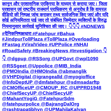
कानून और प्रशासनिक प्रक्रिया के माध्यम से कराया जाए। जिला
प्रशासन एवं राष्ट्रीय राजमार्ग प्राधिकरण से अनुरोध है कि वायरल
वीडियो की निष्पक्ष जांच कराकर तथ्य सार्वजनिक किए जाएं और यदि
कोई अनियमितता पाई जाए तो संबंधित जिम्मेदार व्यक्तियों के विरुद्ध
नियमानुसार कार्रवाई सुनिश्चित की जाए। 👇👇👇 #NDNEWS
#दैनिकनिष्पक्षधारा #Fatehpur #Bahua
#JindpurTollPlaza #TollPlaza #Overloading
#Fastag #ViralVideo #UPPolice #NHAI
#RoadSafety #BreakingNews #Investigation 👇
👇 @dgpup @RSSorg @UPGovt @wpl1090
@RSSgeet @Uppolice @MIB_India
@PMOIndia @HMOIndia @abmanglik
@VHPDigital @igrangealld @myogioffice
@InfoDeptUP @dmfatehpur @sdmsadarftp
@CMOfficeUP @CMOUP_RC @UPPRD1948
@ChiefSecyUP @ChiefSecyUP
@MahantYogiG @FatehpurSdm
@fatehpurpolice @BajrangDalOrg
@rashtrapatibhvn @UPMahilaKalyan