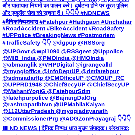
और यातायात नियमों का पालन करें। दुर्घटना होने पर तुरंत पुलिस
और एम्बुलेंस सेवा को सूचना दें। 👇👇👇 #NDNEWS
#दैनिकनिष्पक्षधारा #Fatehpur #Hathgaon #Unchahar
#RoadAccident #BikeAccident #RoadSafety
#UPPolice #BreakingNews #Postmortem
#TrafficSafety 👇👇 @dgpup @RSSorg
@UPGovt @wpl1090 @RSSgeet @Uppolice
@MIB_India @PMOIndia @HMOIndia
@abmanglik @VHPDigital @igrangealld
@myogioffice @InfoDeptUP @dmfatehpur
@sdmsadarftp @CMOfficeUP @CMOUP_RC
@UPPRD1948 @ChiefSecyUP @ChiefSecyUP
@MahantYogiG @FatehpurSdm
@fatehpurpolice @BajrangDalOrg
@rashtrapatibhvn @UPMahilaKalyan
@112UttarPradesh @myogiadityanath
@CommissionerPrg @ADGZonPrayagraj 👇👇👇
🟥 ND NEWS | दैनिक निष्पक्ष धारा मुख्य संपादक / संस्थापक: