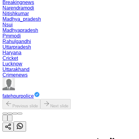
Breakingnews
Narendramodi
Nitishkumar
Madhya_pradesh
Nsui
Madhyapradesh
Pmmodi
Rahulgandhi
Uttarpradesh
Haryana
Cricket
Lucknow
Uttarakhand
Crimenews
fatehpurpolice
Previous slide
Next slide