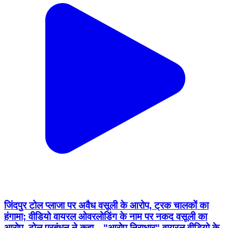
जिंदपुर टोल प्लाजा पर अवैध वसूली के आरोप, ट्रक चालकों का
हंगामा; वीडियो वायरल ओवरलोडिंग के नाम पर नकद वसूली का
आरोप, टोल प्रबंधन ने कहा—"आरोप निराधार" वायरल वीडियो के