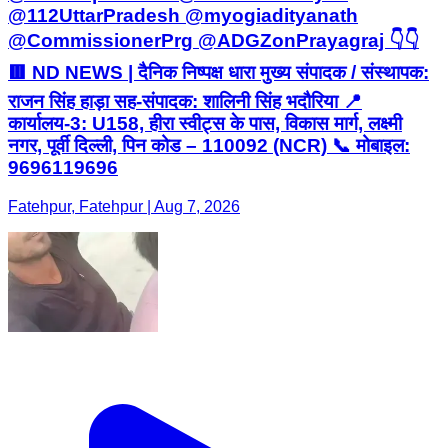
@112UttarPradesh @myogiadityanath
@CommissionerPrg @ADGZonPrayagraj 👇👇
🟥 ND NEWS | दैनिक निष्पक्ष धारा मुख्य संपादक / संस्थापक:
राजन सिंह हाड़ा सह-संपादक: शालिनी सिंह भदौरिया 📍
कार्यालय-3: U158, हीरा स्वीट्स के पास, विकास मार्ग, लक्ष्मी
नगर, पूर्वी दिल्ली, पिन कोड – 110092 (NCR) 📞 मोबाइल:
9696119696
Fatehpur, Fatehpur | Aug 7, 2026