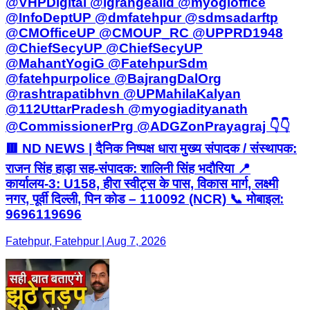
@VHPDigital @igrangealld @myogioffice
@InfoDeptUP @dmfatehpur @sdmsadarftp
@CMOfficeUP @CMOUP_RC @UPPRD1948
@ChiefSecyUP @ChiefSecyUP
@MahantYogiG @FatehpurSdm
@fatehpurpolice @BajrangDalOrg
@rashtrapatibhvn @UPMahilaKalyan
@112UttarPradesh @myogiadityanath
@CommissionerPrg @ADGZonPrayagraj 👇👇
🟥 ND NEWS | दैनिक निष्पक्ष धारा मुख्य संपादक / संस्थापक:
राजन सिंह हाड़ा सह-संपादक: शालिनी सिंह भदौरिया 📍
कार्यालय-3: U158, हीरा स्वीट्स के पास, विकास मार्ग, लक्ष्मी
नगर, पूर्वी दिल्ली, पिन कोड – 110092 (NCR) 📞 मोबाइल:
9696119696
Fatehpur, Fatehpur | Aug 7, 2026