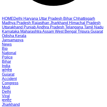
HOME
Delhi
Haryana
Uttar Pradesh
Bihar
Chhattisgarh
Madhya Pradesh
Rajasthan
Jharkhand
Himachal Pradesh
Uttarakhand
Punjab
Andhra Pradesh
Telangana
Tamil Nadu
Karnataka
Maharashtra
Assam
West Bengal
Tripura
Gujarat
Odisha
Kerala
Jansamasya
News
Bjp
National
Police
Bihar
India
कांग्रेस
Gujarat
Accident
Congress
Modi
Delhi
Viral
मारपीट
Jharkhand