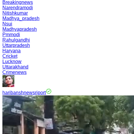
Breakingnews
Narendramodi
Nitishkumar
Madhya_pradesh
Nsui
Madhyapradesh
Pmmodi
Rahulgandhi
Uttarpradesh
Haryana
Cricket
Lucknow
Uttarakhand
Crimenews
haribanshnewsriport