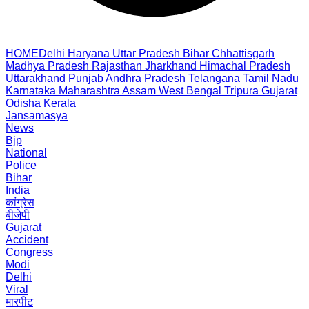
HOME
Delhi
Haryana
Uttar Pradesh
Bihar
Chhattisgarh
Madhya Pradesh
Rajasthan
Jharkhand
Himachal Pradesh
Uttarakhand
Punjab
Andhra Pradesh
Telangana
Tamil Nadu
Karnataka
Maharashtra
Assam
West Bengal
Tripura
Gujarat
Odisha
Kerala
Jansamasya
News
Bjp
National
Police
Bihar
India
कांग्रेस
बीजेपी
Gujarat
Accident
Congress
Modi
Delhi
Viral
मारपीट