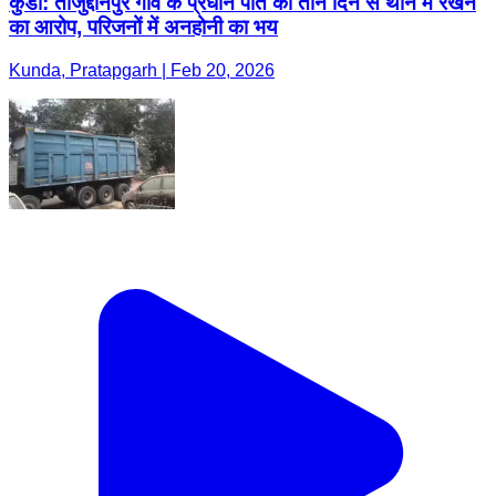
कुंडा: ताजुद्दीनपुर गांव के प्रधान पति को तीन दिन से थाने में रखने
का आरोप, परिजनों में अनहोनी का भय
Kunda, Pratapgarh | Feb 20, 2026