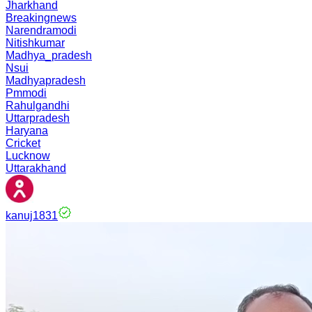
Jharkhand
Breakingnews
Narendramodi
Nitishkumar
Madhya_pradesh
Nsui
Madhyapradesh
Pmmodi
Rahulgandhi
Uttarpradesh
Haryana
Cricket
Lucknow
Uttarakhand
kanuj1831