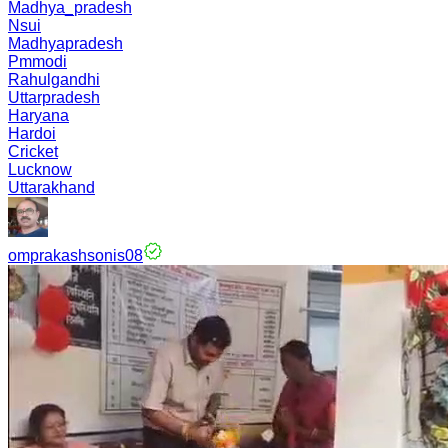
Madhya_pradesh
Nsui
Madhyapradesh
Pmmodi
Rahulgandhi
Uttarpradesh
Haryana
Hardoi
Cricket
Lucknow
Uttarakhand
omprakashsonis08