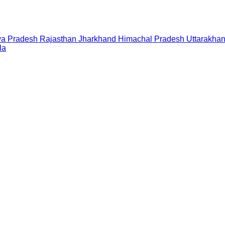
a Pradesh
Rajasthan
Jharkhand
Himachal Pradesh
Uttarakha
la