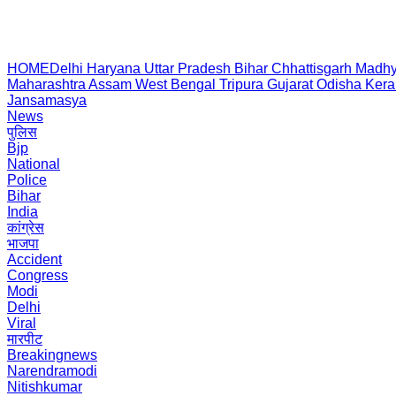
HOME
Delhi
Haryana
Uttar Pradesh
Bihar
Chhattisgarh
Madhy
Maharashtra
Assam
West Bengal
Tripura
Gujarat
Odisha
Kera
Jansamasya
News
पुलिस
Bjp
National
Police
Bihar
India
कांग्रेस
भाजपा
Accident
Congress
Modi
Delhi
Viral
मारपीट
Breakingnews
Narendramodi
Nitishkumar