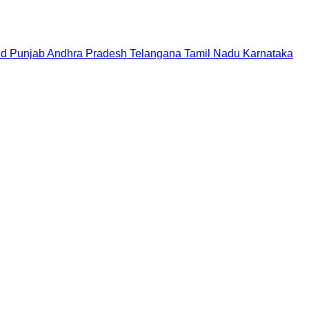
nd
Punjab
Andhra Pradesh
Telangana
Tamil Nadu
Karnataka