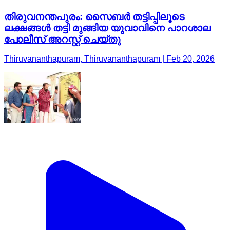
തിരുവനന്തപുരം: സൈബർ തട്ടിപ്പിലൂടെ
ലക്ഷങ്ങൾ തട്ടി മുങ്ങിയ യുവാവിനെ പാറശാല
പോലീസ് അറസ്റ്റ് ചെയ്തു
Thiruvananthapuram, Thiruvananthapuram | Feb 20, 2026