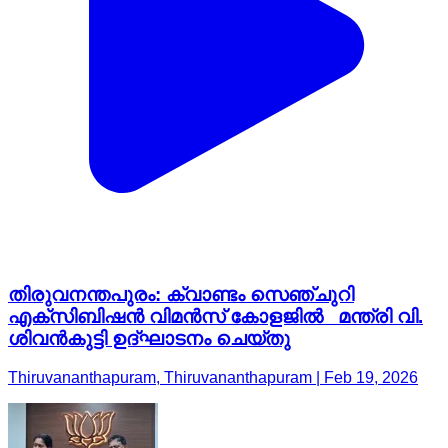
തിരുവനന്തപുരം: ക്വാണ്ടം സെഞ്ചുറി
എക്സിബിഷൻ വിമൻസ് കോളജിൽ മന്ത്രി വി.
ശിവൻകുട്ടി ഉദ്ഘാടനം ചെയ്തു
Thiruvananthapuram, Thiruvananthapuram | Feb 19, 2026