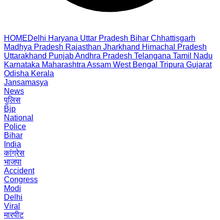
HOME
Delhi
Haryana
Uttar Pradesh
Bihar
Chhattisgarh
Madhya Pradesh
Rajasthan
Jharkhand
Himachal Pradesh
Uttarakhand
Punjab
Andhra Pradesh
Telangana
Tamil Nadu
Karnataka
Maharashtra
Assam
West Bengal
Tripura
Gujarat
Odisha
Kerala
Jansamasya
News
पुलिस
Bjp
National
Police
Bihar
India
कांग्रेस
भाजपा
Accident
Congress
Modi
Delhi
Viral
मारपीट