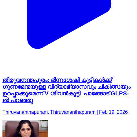
തിരുവനന്തപുരം: ഭിന്നശേഷി കുട്ടികൾക്ക്
ഗുണമേന്മയുള്ള വിദ്യാഭ്യാസവും ചികിത്സയും
ഉറപ്പാക്കുമെന്ന് V ശിവൻകുട്ടി പാങ്ങോട് GLPS-
ൽ പറഞ്ഞു
Thiruvananthapuram, Thiruvananthapuram | Feb 19, 2026