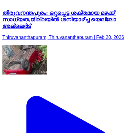
തിരുവനന്തപുരം: ഒറ്റപ്പെട്ട ശക്തമായ മഴക്ക്
സാധ്യത,ജില്ലയിൽ ശനിയാഴ്ച്ച യെല്ലോ
അല്ലെർട്
Thiruvananthapuram, Thiruvananthapuram | Feb 20, 2026