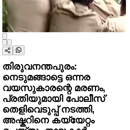
തിരുവനന്തപുരം:
നെടുമങ്ങാട്ടെ ഒന്നര
വയസുകാരന്റെ മരണം,
പ്രതിയുമായി പോലീസ്
തെളിവെടുപ്പ്‌ നടത്തി,
അഷ്കറിനെ കയ്യേറ്റം