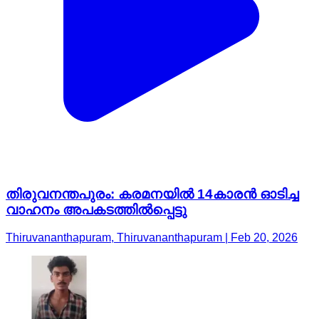
തിരുവനന്തപുരം: കരമനയില്‍ 14കാരൻ ഓടിച്ച
വാഹനം അപകടത്തില്‍പ്പെട്ടു
Thiruvananthapuram, Thiruvananthapuram | Feb 20, 2026