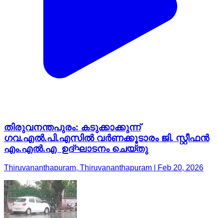
തിരുവനന്തപുരം: കടുക്കാക്കുന്ന്
ഗവ.എല്‍.പി.എസില്‍ വര്‍ണക്കൂടാരം ജി. സ്റ്റീഫന്‍
എം.എല്‍.എ ഉദ്ഘാടനം ചെയ്തു
Thiruvananthapuram, Thiruvananthapuram | Feb 20, 2026