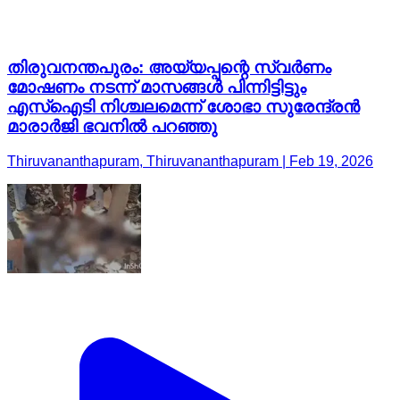
തിരുവനന്തപുരം: അയ്യപ്പന്റെ സ്വർണം
മോഷണം നടന്ന് മാസങ്ങൾ പിന്നിട്ടിട്ടും
എസ്ഐടി നിശ്ചലമെന്ന് ശോഭാ സുരേന്ദ്രൻ
മാരാർജി ഭവനിൽ പറഞ്ഞു
Thiruvananthapuram, Thiruvananthapuram | Feb 19, 2026