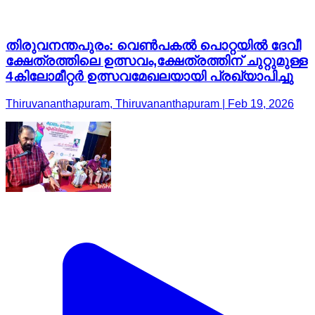
തിരുവനന്തപുരം: വെണ്‍പകല്‍ പൊറ്റയില്‍ ദേവീ
ക്ഷേത്രത്തിലെ ഉത്സവം,ക്ഷേത്രത്തിന് ചുറ്റുമുള്ള
4കിലോമീറ്റര്‍ ഉത്സവമേഖലയായി പ്രഖ്യാപിച്ചു
Thiruvananthapuram, Thiruvananthapuram | Feb 19, 2026