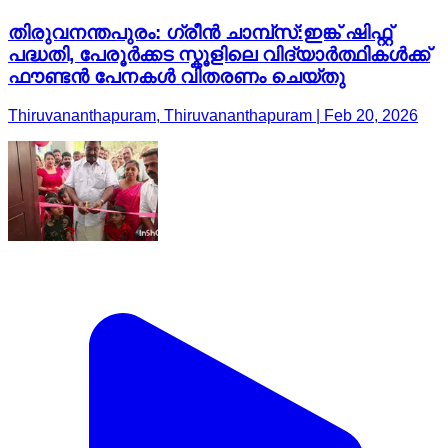
തിരുവനന്തപുരം: ഗ്രീന്‍ ചാമ്പ്സ്:ഇങ്ക് ഷിഫ്റ്റ്
പദ്ധതി, പേരൂർക്കട സ്കൂളിലെ വിദ്യാർത്ഥികൾക്ക്
ഫൗണ്ടന്‍ പേനകൾ വിതരണം ചെയ്തു
Thiruvananthapuram, Thiruvananthapuram | Feb 20, 2026