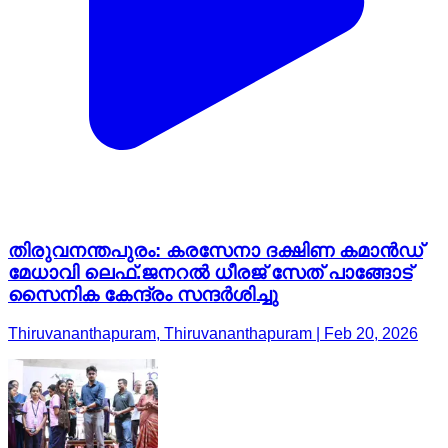
തിരുവനന്തപുരം: കരസേനാ ദക്ഷിണ കമാൻഡ്
മേധാവി ലെഫ്.ജനറൽ ധീരജ് സേത് പാങ്ങോട്
സൈനിക കേന്ദ്രം സന്ദർശിച്ചു
Thiruvananthapuram, Thiruvananthapuram | Feb 20, 2026