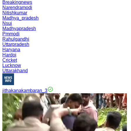
Breakingnews
Narendramodi
Nitishkumar
Madhya_pradesh
Nsui
Madhyapradesh
Pmmodi
Rahulgandhi
Uttarpradesh
Haryana
Hardoi
Cricket
Lucknow
Uttarakhand
jithakanakambaran_3