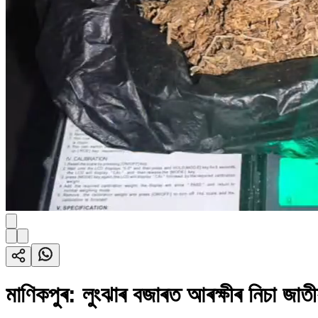
মাণিকপুৰ: লুংঝাৰ বজাৰত আৰক্ষীৰ নিচা জাত