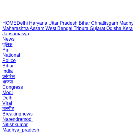
HOME
Delhi
Haryana
Uttar Pradesh
Bihar
Chhattisgarh
Madhy
Maharashtra
Assam
West Bengal
Tripura
Gujarat
Odisha
Kera
Jansamasya
News
पुलिस
Bjp
National
Police
Bihar
India
कांग्रेस
भाजपा
Congress
Modi
Delhi
Viral
मारपीट
Breakingnews
Narendramodi
Nitishkumar
Madhya_pradesh