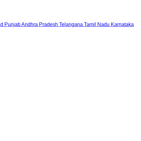
nd
Punjab
Andhra Pradesh
Telangana
Tamil Nadu
Karnataka