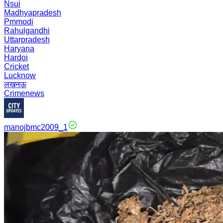
Nsui
Madhyapradesh
Pmmodi
Rahulgandhi
Uttarpradesh
Haryana
Hardoi
Cricket
Lucknow
लखनऊ
Crimenews
manojbmc2009_1