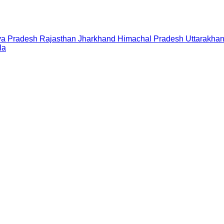
a Pradesh
Rajasthan
Jharkhand
Himachal Pradesh
Uttarakha
la