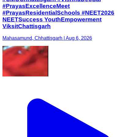
#PrayasExcellenceMeet
#PrayasResidentialSchools #NEET2026
NEETSuccess YouthEmpowerment
ViksitChattisgarh
Mahasamund, Chhattisgarh | Aug 6, 2026