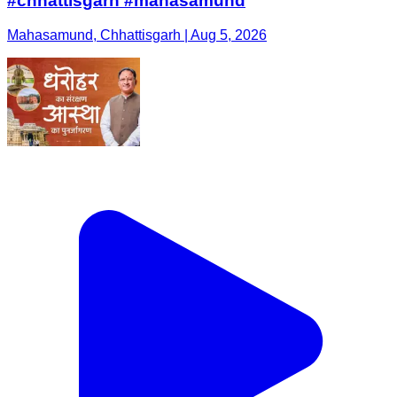
#chhattisgarh #mahasamund
Mahasamund, Chhattisgarh | Aug 5, 2026