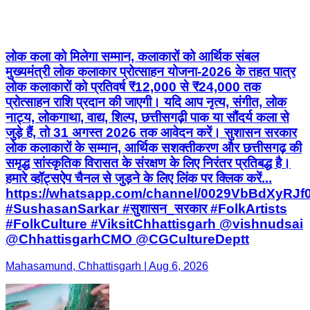
लोक कला को मिलेगा सम्मान, कलाकारों को आर्थिक संबल
मुख्यमंत्री लोक कलाकार प्रोत्साहन योजना-2026 के तहत पात्र
लोक कलाकारों को प्रतिवर्ष ₹12,000 से ₹24,000 तक
प्रोत्साहन राशि प्रदान की जाएगी। यदि आप नृत्य, संगीत, लोक
नाट्य, लोकगाथा, वाद्य, शिल्प, छत्तीसगढ़ी पाक या सौंदर्य कला से
जुड़े हैं, तो 31 अगस्त 2026 तक आवेदन करें। सुशासन सरकार
लोक कलाकारों के सम्मान, आर्थिक सशक्तीकरण और छत्तीसगढ़ की
समृद्ध सांस्कृतिक विरासत के संरक्षण के लिए निरंतर प्रतिबद्ध है।
हमारे व्हॉट्सऐप चैनल से जुड़ने के लिए लिंक पर क्लिक करें...
https://whatsapp.com/channel/0029VbBdXyRJ
#SushasanSarkar #सुशासन_सरकार #FolkArtists
#FolkCulture #ViksitChhattisgarh @vishnudsai
@ChhattisgarhCMO @CGCultureDeptt
Mahasamund, Chhattisgarh | Aug 6, 2026