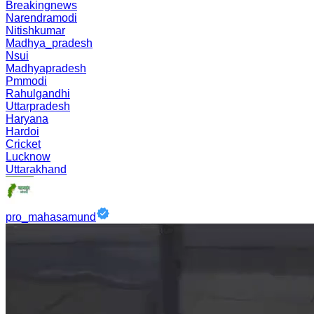
Breakingnews
Narendramodi
Nitishkumar
Madhya_pradesh
Nsui
Madhyapradesh
Pmmodi
Rahulgandhi
Uttarpradesh
Haryana
Hardoi
Cricket
Lucknow
Uttarakhand
pro_mahasamund