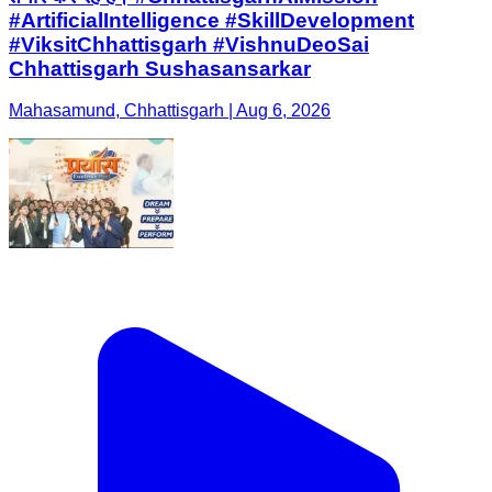
#ArtificialIntelligence #SkillDevelopment
#ViksitChhattisgarh #VishnuDeoSai
Chhattisgarh Sushasansarkar
Mahasamund, Chhattisgarh | Aug 6, 2026