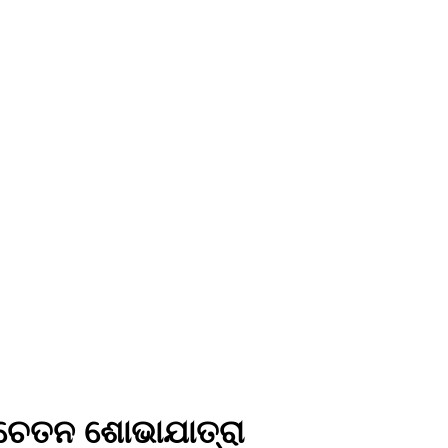
 ସଚେତନ ଶୋଭାଯାତ୍ରା