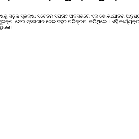
ପକ୍ଷରୁ ସଡ଼କ ସୁରକ୍ଷା ସଚେତନ ସପ୍ତାହ ଅବସରରେ ଏକ ଶୋଭାଯାତ୍ରା ଅନୁଷ୍ଠି
ୁରକ୍ଷା ନେଇ ସ୍ଲୋଗାନ ଦେଇ ସହର ପରିକ୍ରମା କରିଥିଲେ । ଏହି କାର୍ଯ୍ୟକ୍ରମ 
ିଥିଲେ।