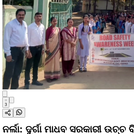
3
ନର୍ଲା: ଦୁର୍ଗା ମାଧବ ସରକାରୀ ଉଚ୍