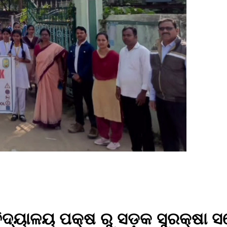
ଚ ବିଦ୍ୟାଳୟ ପକ୍ଷ ରୁ ସଡ଼କ ସୁରକ୍ଷା