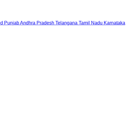
nd
Punjab
Andhra Pradesh
Telangana
Tamil Nadu
Karnataka