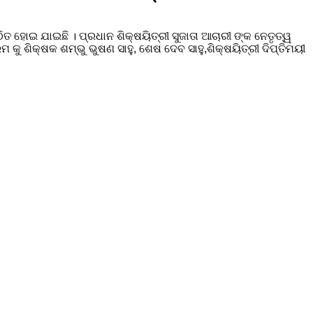
ତ ହୋଇ ଯାଇଛି । ପ୍ରଧାନ ଶିକ୍ଷୟିତ୍ରୀ ସୁଜାତା ଆଚାରୀ ଙ୍କ ନେତୃତ୍ୱ
କୁ ଶିକ୍ଷକ ଶମ୍ଭୁ ଭୁଷଣ ସାହୁ, ଶେଷ ଦେବ ସାହୁ,ଶିକ୍ଷୟିତ୍ରୀ ଦିପ୍ତିମୟୀ