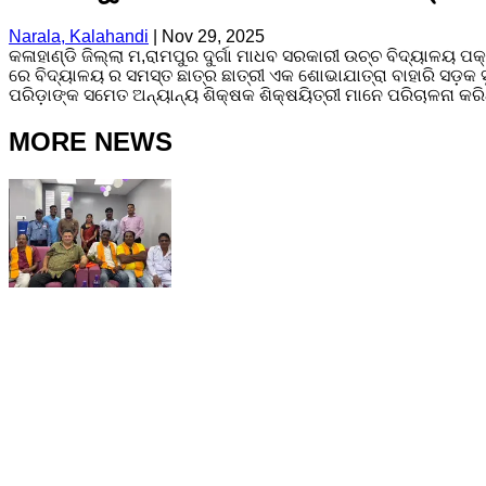
Narala, Kalahandi
|
Nov 29, 2025
କଳାହାଣ୍ଡି ଜିଲ୍ଲା ମ,ରାମପୁର ଦୁର୍ଗା ମାଧବ ସରକାରୀ ଉଚ୍ଚ ବିଦ୍ୟାଳୟ 
ରେ ବିଦ୍ୟାଳୟ ର ସମସ୍ତ ଛାତ୍ର ଛାତ୍ରୀ ଏକ ଶୋଭାଯାତ୍ରା ବାହାରି ସଡ଼କ ସ
ପରିଡ଼ାଙ୍କ ସମେତ ଅନ୍ୟାନ୍ୟ ଶିକ୍ଷକ ଶିକ୍ଷୟିତ୍ରୀ ମାନେ ପରିଚାଳନା କର
MORE NEWS