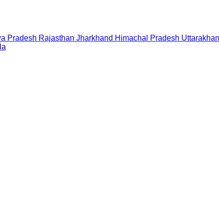
a Pradesh
Rajasthan
Jharkhand
Himachal Pradesh
Uttarakha
la