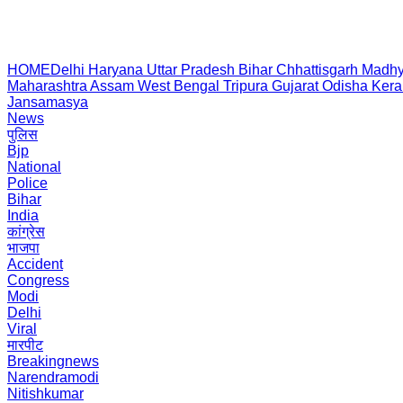
HOME
Delhi
Haryana
Uttar Pradesh
Bihar
Chhattisgarh
Madhy
Maharashtra
Assam
West Bengal
Tripura
Gujarat
Odisha
Kera
Jansamasya
News
पुलिस
Bjp
National
Police
Bihar
India
कांग्रेस
भाजपा
Accident
Congress
Modi
Delhi
Viral
मारपीट
Breakingnews
Narendramodi
Nitishkumar