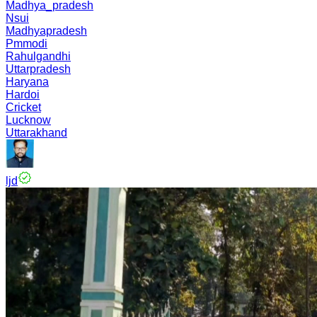
Madhya_pradesh
Nsui
Madhyapradesh
Pmmodi
Rahulgandhi
Uttarpradesh
Haryana
Hardoi
Cricket
Lucknow
Uttarakhand
ljd