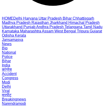
HOME
Delhi
Haryana
Uttar Pradesh
Bihar
Chhattisgarh
Madhya Pradesh
Rajasthan
Jharkhand
Himachal Pradesh
Uttarakhand
Punjab
Andhra Pradesh
Telangana
Tamil Nadu
Karnataka
Maharashtra
Assam
West Bengal
Tripura
Gujarat
Odisha
Kerala
Jansamasya
News
Bjp
National
Police
Bihar
India
कांग्रेस
Accident
Congress
Modi
Delhi
Viral
मारपीट
Breakingnews
Narendramodi