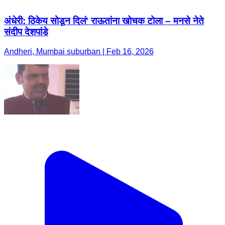
अंधेरी: ठिकेय सोडून दिलं' राऊतांना खोचक टोला – मनसे नेते
संदीप देशपांडे
Andheri, Mumbai suburban | Feb 16, 2026