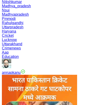
Nitishkumar
Madhya_pradesh
Nsui
Madhyapradesh
Pmmodi
Rahulgandhi
Uttarpradesh
Haryana
Cricket
Lucknow
Uttarakhand
Crimenews
Aap
Education
annapkanu