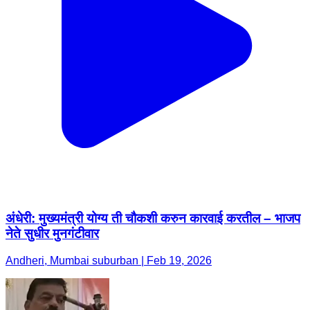
अंधेरी: मुख्यमंत्री योग्य ती चौकशी करुन कारवाई करतील – भाजप
नेते सुधीर मुनगंटीवार
Andheri, Mumbai suburban | Feb 19, 2026