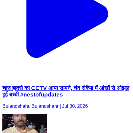
चारु हादसे का CCTV आया सामने, चंद सेकेंड में आंखों से ओझल
हुई बच्ची #nestofupdates
Bulandshahr, Bulandshahr | Jul 30, 2026