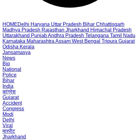
HOME
Delhi
Haryana
Uttar Pradesh
Bihar
Chhattisgarh
Madhya Pradesh
Rajasthan
Jharkhand
Himachal Pradesh
Uttarakhand
Punjab
Andhra Pradesh
Telangana
Tamil Nadu
Karnataka
Maharashtra
Assam
West Bengal
Tripura
Gujarat
Odisha
Kerala
Jansamasya
News
Bjp
National
Police
Bihar
India
कांग्रेस
Gujarat
Accident
Congress
Modi
Delhi
Viral
मारपीट
Jharkhand