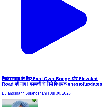
सिकंदराबाद के लिए Foot Over Bridge और Elevated
Road की मांग | गडकरी से मिले विधायक #nestofupdates
Bulandshahr, Bulandshahr | Jul 30, 2026