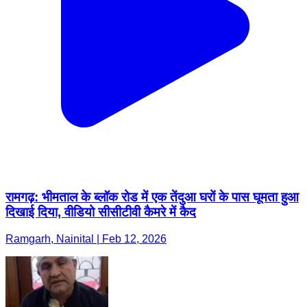
रामगढ़: भीमताल के ब्लॉक रोड में एक तेंदुआ घरों के पास घूमता हुआ
दिखाई दिया, वीडियो सीसीटीवी कैमरे में कैद
Ramgarh, Nainital | Feb 12, 2026