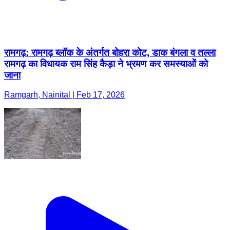
रामगढ़: रामगढ़ ब्लॉक के अंतर्गत बोहरा कोट, डाक बंगला व तल्ला
रामगढ़ का विधायक राम सिंह कैड़ा ने भ्रमण कर समस्याओं को
जाना
Ramgarh, Nainital | Feb 17, 2026