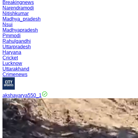
Breakingnews
Narendramodi
Nitishkumar
Madhya_pradesh
Nsui
Madhyapradesh
Pmmodi
Rahulgandhi
Uttarpradesh
Haryana
Cricket
Lucknow
Uttarakhand
Crimenews
akshayarya550_1