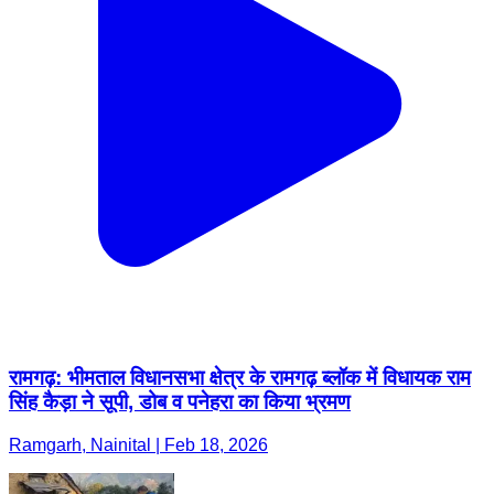
रामगढ़: भीमताल विधानसभा क्षेत्र के रामगढ़ ब्लॉक में विधायक राम
सिंह कैड़ा ने सूपी, डोब व पनेहरा का किया भ्रमण
Ramgarh, Nainital | Feb 18, 2026