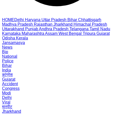
HOME
Delhi
Haryana
Uttar Pradesh
Bihar
Chhattisgarh
Madhya Pradesh
Rajasthan
Jharkhand
Himachal Pradesh
Uttarakhand
Punjab
Andhra Pradesh
Telangana
Tamil Nadu
Karnataka
Maharashtra
Assam
West Bengal
Tripura
Gujarat
Odisha
Kerala
Jansamasya
News
Bjp
National
Police
Bihar
India
कांग्रेस
Gujarat
Accident
Congress
Modi
Delhi
Viral
मारपीट
Jharkhand