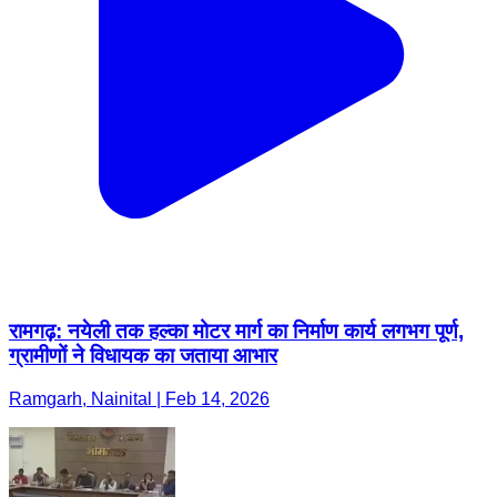
रामगढ़: नयेली तक हल्का मोटर मार्ग का निर्माण कार्य लगभग पूर्ण,
ग्रामीणों ने विधायक का जताया आभार
Ramgarh, Nainital | Feb 14, 2026