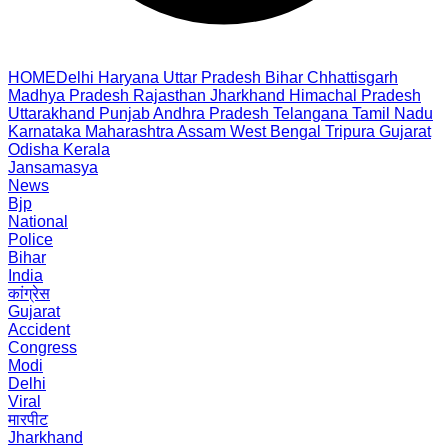
HOME
Delhi
Haryana
Uttar Pradesh
Bihar
Chhattisgarh
Madhya Pradesh
Rajasthan
Jharkhand
Himachal Pradesh
Uttarakhand
Punjab
Andhra Pradesh
Telangana
Tamil Nadu
Karnataka
Maharashtra
Assam
West Bengal
Tripura
Gujarat
Odisha
Kerala
Jansamasya
News
Bjp
National
Police
Bihar
India
कांग्रेस
Gujarat
Accident
Congress
Modi
Delhi
Viral
मारपीट
Jharkhand