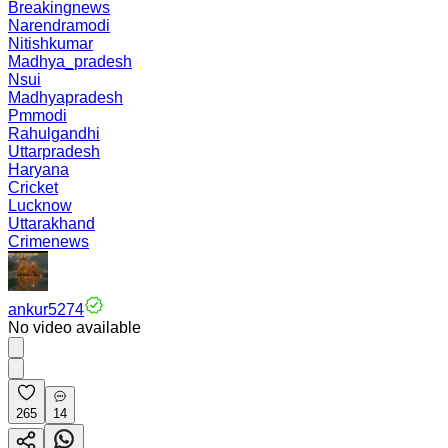
Breakingnews
Narendramodi
Nitishkumar
Madhya_pradesh
Nsui
Madhyapradesh
Pmmodi
Rahulgandhi
Uttarpradesh
Haryana
Cricket
Lucknow
Uttarakhand
Crimenews
ankur5274
No video available
265
14