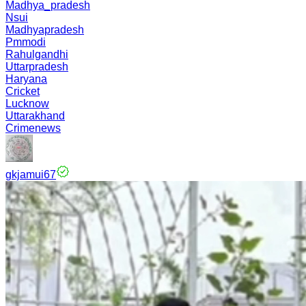
Madhya_pradesh
Nsui
Madhyapradesh
Pmmodi
Rahulgandhi
Uttarpradesh
Haryana
Cricket
Lucknow
Uttarakhand
Crimenews
gkjamui67