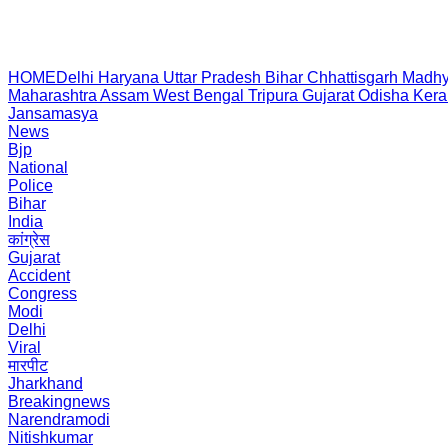
HOME
Delhi
Haryana
Uttar Pradesh
Bihar
Chhattisgarh
Madhy
Maharashtra
Assam
West Bengal
Tripura
Gujarat
Odisha
Kera
Jansamasya
News
Bjp
National
Police
Bihar
India
कांग्रेस
Gujarat
Accident
Congress
Modi
Delhi
Viral
मारपीट
Jharkhand
Breakingnews
Narendramodi
Nitishkumar