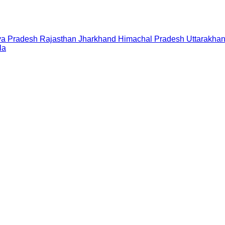
a Pradesh
Rajasthan
Jharkhand
Himachal Pradesh
Uttarakha
la