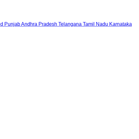
nd
Punjab
Andhra Pradesh
Telangana
Tamil Nadu
Karnataka