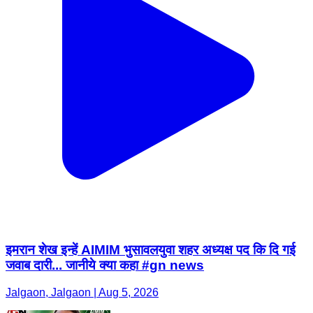
इमरान शेख इन्हें AIMIM भुसावलयुवा शहर अध्यक्ष पद कि दि गई
जवाब दारी... जानीये क्या कहा #gn news
Jalgaon, Jalgaon | Aug 5, 2026