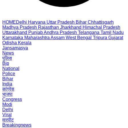
HOME
Delhi
Haryana
Uttar Pradesh
Bihar
Chhattisgarh
Madhya Pradesh
Rajasthan
Jharkhand
Himachal Pradesh
Uttarakhand
Punjab
Andhra Pradesh
Telangana
Tamil Nadu
Karnataka
Maharashtra
Assam
West Bengal
Tripura
Gujarat
Odisha
Kerala
Jansamasya
News
पुलिस
Bjp
National
Police
Bihar
India
कांग्रेस
भाजपा
Congress
Modi
Delhi
Viral
मारपीट
Breakingnews