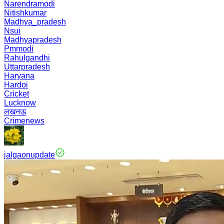
Narendramodi
Nitishkumar
Madhya_pradesh
Nsui
Madhyapradesh
Pmmodi
Rahulgandhi
Uttarpradesh
Haryana
Hardoi
Cricket
Lucknow
लखनऊ
Crimenews
jalgaonupdate