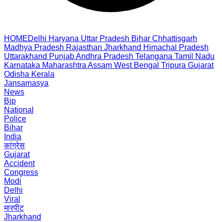
HOME
Delhi
Haryana
Uttar Pradesh
Bihar
Chhattisgarh
Madhya Pradesh
Rajasthan
Jharkhand
Himachal Pradesh
Uttarakhand
Punjab
Andhra Pradesh
Telangana
Tamil Nadu
Karnataka
Maharashtra
Assam
West Bengal
Tripura
Gujarat
Odisha
Kerala
Jansamasya
News
Bjp
National
Police
Bihar
India
कांग्रेस
Gujarat
Accident
Congress
Modi
Delhi
Viral
मारपीट
Jharkhand