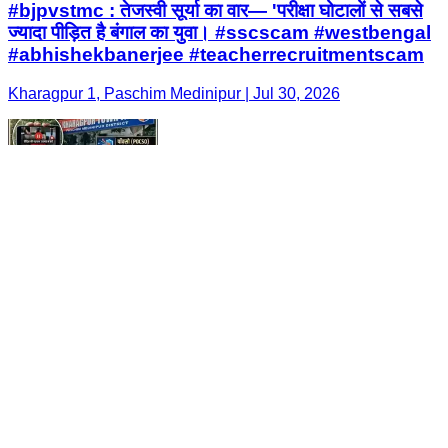
#bjpvstmc : तेजस्वी सूर्या का वार— 'परीक्षा घोटालों से सबसे
ज्यादा पीड़ित है बंगाल का युवा। #sscscam #westbengal
#abhishekbanerjee #teacherrecruitmentscam
Kharagpur 1, Paschim Medinipur | Jul 30, 2026