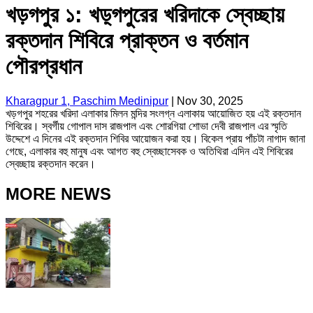
খড়গপুর ১: খড়্গপুরের খরিদাকে স্বেচ্ছায়
রক্তদান শিবিরে প্রাক্তন ও বর্তমান
পৌরপ্রধান
Kharagpur 1, Paschim Medinipur
|
Nov 30, 2025
খড়গপুর শহরের খরিদা এলাকার মিলন মন্দির সংলগ্ন এলাকায় আয়োজিত হয় এই রক্তদান
শিবিরের। স্বর্গীয় গোপাল দাস রাজপাল এবং শোরগিয়া শোভা দেবী রাজপাল এর স্মৃতি
উদ্দেশে এ দিনের এই রক্তদান শিবির আয়োজন করা হয়। বিকেল প্রায় পাঁচটা নাগাদ জানা
গেছে, এলাকার বহু মানুষ এবং আগত বহু স্বেচ্ছাসেবক ও অতিথিরা এদিন এই শিবিরের
স্বেচ্ছায় রক্তদান করেন।
MORE NEWS