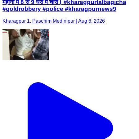
महीनों में 8 से 9 घरों में चोरी। #kharagpurtalbagicha
#goldrobbery #police #kharagpurnews9
Kharagpur 1, Paschim Medinipur | Aug 6, 2026