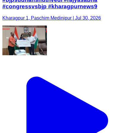
#congressvsbjp #kharagpurnews9
Kharagpur 1, Paschim Medinipur | Jul 30, 2026