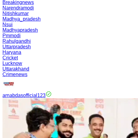
Breakingnews
Narendramodi
Nitishkumar
Madhya_pradesh
Nsui
Madhyapradesh
Pmmodi
Rahulgandhi
Uttarpradesh
Haryana
Cricket
Lucknow
Uttarakhand
Crimenews
arnabdasofficial123