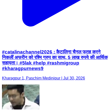
#catalinachannel2026 : कैटालिना चैनल फतह करने
निकलीं अफरीन को रश्मि ग्रुप का साथ, 5 लाख रुपये की आर्थिक
सहायता। #5lak #help #rashmigroup
#kharagpurnews9
Kharagpur 1, Paschim Medinipur | Jul 30, 2026