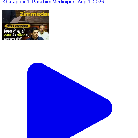
Kharagpur 1, Paschim Medinipur | Aug 1, 2026