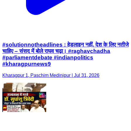
#solutionnotheadlines : हेडलाइन नहीं, देश के लिए नतीजे
चाहिए – संसद में बोले राघव चढ़ा। #raghavchadha
#parliamentdebate #indianpolitics
#kharagpurnews9
Kharagpur 1, Paschim Medinipur | Jul 31, 2026