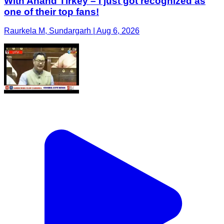
With Anand Tirkey – I just got recognized as
one of their top fans!
Raurkela M, Sundargarh | Aug 6, 2026