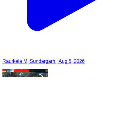
Raurkela M, Sundargarh | Aug 5, 2026