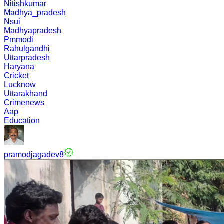
Nitishkumar
Madhya_pradesh
Nsui
Madhyapradesh
Pmmodi
Rahulgandhi
Uttarpradesh
Haryana
Cricket
Lucknow
Uttarakhand
Crimenews
Aap
Education
pramodjagadev8