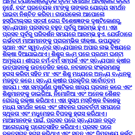
ଆମର ଚ୍ୟାଲେଞ୍ଜଗୁଡ଼ିକ ନୂତନ ସମାଧାନ ଆବିଷ୍କାର କରିବା
ନୁହେଁ, ବରଂ ପ୍ରତ୍ୟେକ ମା’ଙ୍କୁ ତାଙ୍କର ଯୋଗ୍ୟ ସମର୍ଥନ
ପାଇବା ନିଶ୍ଚିତ କରିବା। ରାଉରକେଲା ଆପୋଲୋ
ହସ୍ପିଟାଲ୍ସର ସ୍ତ୍ରୀ ରୋଗ ବିଶେଷଜ୍ଞଙ୍କ ଦୃଷ୍ଟିକୋଣରୁ,
ସ୍ତନ୍ୟପାନ ପ୍ରସବର ବହୁତ ପୂର୍ବରୁ ଆରମ୍ଭ ହୁଏ। ଏହା
ପ୍ରସବ ପୂର୍ବରୁ ପରିଦର୍ଶନ ସମୟରେ ଆରମ୍ଭ ହୁଏ, ଯେଉଁଠାରେ
ଗର୍ଭବତୀ ମାଆମାନଙ୍କୁ ପ୍ରାରମ୍ଭିକ ଦୀକ୍ଷା, ଉପଯୁକ୍ତ
ସ୍ଥାନ ଏବଂ ସ୍ୱତନ୍ତ୍ର ସ୍ତନ୍ୟପାନର ଅପାର ଲାଭ ବିଷୟରେ
ଶିକ୍ଷା ଦିଆଯାଇଥାଏ। ଶିଶୁର ଜନ୍ମ ପରେ ପ୍ରଥମ ଘଣ୍ଟା
ଅମୂଲ୍ୟ। ଶୀଘ୍ର ଚର୍ମ-ଚର୍ମ ସମ୍ପର୍କ ଏବଂ ସ୍ତନ୍ୟପାନ କ୍ଷୀର
ଉତ୍ପାଦନକୁ ଉତ୍ତେଜିତ କରେ, ନବଜାତର ସଂକ୍ରମଣକୁ
ହ୍ରାସ କରିବା ସହିତ ମା' ଏବଂ ଶିଶୁ ମଧ୍ୟରେ ଅନନ୍ୟ ବନ୍ଧନକୁ
ମଜବୁତ କରେ। ସ୍ତନ୍ଯ କ୍ଷୀର ପ୍ରକୃତିର ସର୍ବୋତ୍ତମ
ଖାଦ୍ୟ। ଏହା ସମ୍ପୂର୍ଣ୍ଣ ପୁଷ୍ଟିକର ଖାଦ୍ୟ ପ୍ରଦାନ କରେ ଏବଂ
ଶିଶୁମାନଙ୍କୁ ଡାଇରିଆ, ନିମୋନିଆ ଏବଂ ଅନେକ ଶୈଶବ
ରୋଗରୁ ରକ୍ଷା କରିଥାଏ। ଏହା ସୁସ୍ଥ ମସ୍ତିଷ୍କ ବିକାଶକୁ
ମଧ୍ୟ ସମର୍ଥନ କରେ ଏବଂ ଜୀବନର ପରବର୍ତ୍ତୀ ସମୟରେ
ସ୍ଥୂଳତା ଏବଂ ମଧୁମେହର ବିପଦକୁ ହ୍ରାସ କରିଥାଏ।
ମାଆମାନଙ୍କ ପାଇଁ, ପ୍ରସବ ପରେ ସ୍ତନ୍ୟପାନ ଦ୍ରୁତ
ଆରୋଗ୍ୟକୁ ପ୍ରୋତ୍ସାହିତ କରିଥାଏ। ପ୍ରସବ ପରେ
ରକ୍ତସ୍ରାବ ହ୍ରାସ କରିଥାଏ ଏବଂ ସ୍ତନ ଏବଂ ଡିମ୍ବାଶୟ କର୍କଟ