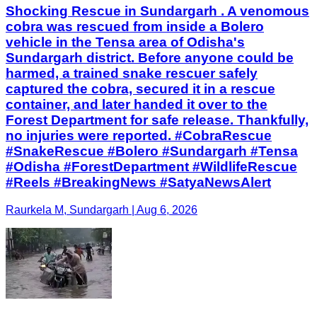
Shocking Rescue in Sundargarh . A venomous
cobra was rescued from inside a Bolero
vehicle in the Tensa area of Odisha's
Sundargarh district. Before anyone could be
harmed, a trained snake rescuer safely
captured the cobra, secured it in a rescue
container, and later handed it over to the
Forest Department for safe release. Thankfully,
no injuries were reported. #CobraRescue
#SnakeRescue #Bolero #Sundargarh #Tensa
#Odisha #ForestDepartment #WildlifeRescue
#Reels #BreakingNews #SatyaNewsAlert
Raurkela M, Sundargarh | Aug 6, 2026