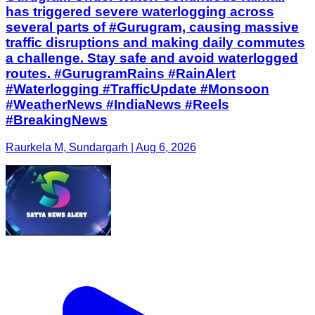
has triggered severe waterlogging across
several parts of #Gurugram, causing massive
traffic disruptions and making daily commutes
a challenge. Stay safe and avoid waterlogged
routes. #GurugramRains #RainAlert
#Waterlogging #TrafficUpdate #Monsoon
#WeatherNews #IndiaNews #Reels
#BreakingNews
Raurkela M, Sundargarh | Aug 6, 2026