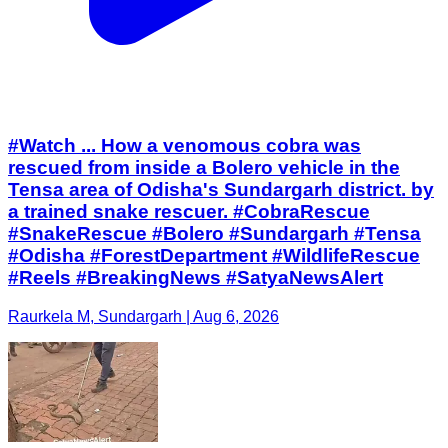
#Watch ... How a venomous cobra was
rescued from inside a Bolero vehicle in the
Tensa area of Odisha's Sundargarh district. by
a trained snake rescuer. #CobraRescue
#SnakeRescue #Bolero #Sundargarh #Tensa
#Odisha #ForestDepartment #WildlifeRescue
#Reels #BreakingNews #SatyaNewsAlert
Raurkela M, Sundargarh | Aug 6, 2026