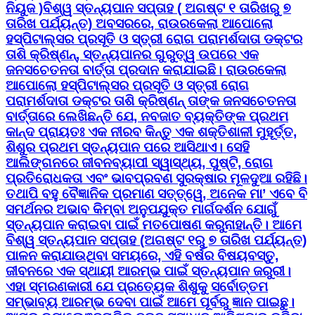
ନିୟୁଜ )ବିଶ୍ୱ ସ୍ତନ୍ୟପାନ ସପ୍ତାହ ( ଅଗଷ୍ଟ ୧ ତାରିଖରୁ ୭
ତାରିଖ ପର୍ଯ୍ୟନ୍ତ) ଅବସରରେ, ରାଉରକେଲା ଆପୋଲୋ
ହସ୍ପିଟାଲ୍ସର ପ୍ରସୂତି ଓ ସ୍ତ୍ରୀ ରୋଗ ପରାମର୍ଶଦାତା ଡକ୍ଟର
ତାଶି କ୍ରିଷ୍ଣନ୍, ସ୍ତନ୍ୟପାନର ଗୁରୁତ୍ୱ ଉପରେ ଏକ
ଜନସଚେତନତା ବାର୍ତ୍ତା ପ୍ରଦାନ କରାଯାଇଛି। ରାଉରକେଲା
ଆପୋଲୋ ହସ୍ପିଟାଲ୍ସର ପ୍ରସୂତି ଓ ସ୍ତ୍ରୀ ରୋଗ
ପରାମର୍ଶଦାତା ଡକ୍ଟର ତାଶି କ୍ରିଷ୍ଣନ୍ ତାଙ୍କ ଜନସଚେତନତା
ବାର୍ତ୍ତାରେ ଲେଖିଛନ୍ତି ଯେ, ନବଜାତ ବ୍ୟକ୍ତିଙ୍କ ପ୍ରଥମ
କାନ୍ଦ ପ୍ରାୟତଃ ଏକ ନୀରବ କିନ୍ତୁ ଏକ ଶକ୍ତିଶାଳୀ ମୁହୂର୍ତ୍ତ,
ଶିଶୁର ପ୍ରଥମ ସ୍ତନ୍ୟପାନ ପରେ ଆସିଥାଏ। ସେହି
ଆଲିଙ୍ଗନରେ ଜୀବନବ୍ୟାପୀ ସ୍ୱାସ୍ଥ୍ୟ, ପୁଷ୍ଟି, ରୋଗ
ପ୍ରତିରୋଧକତା ଏବଂ ଭାବପ୍ରବଣ ସୁରକ୍ଷାର ମୂଳଦୁଆ ରହିଛି।
ତଥାପି ବହୁ ବୈଜ୍ଞାନିକ ପ୍ରମାଣ ସତ୍ତ୍ୱେ, ଅନେକ ମା’ ଏବେ ବି
ସମର୍ଥନର ଅଭାବ କିମ୍ବା ଅନୁପଯୁକ୍ତ ମାର୍ଗଦର୍ଶନ ଯୋଗୁଁ
ସ୍ତନ୍ୟପାନ କରାଇବା ପାଇଁ ମତପୋଷଣ କରୁନାହାନ୍ତି। ଆମେ
ବିଶ୍ୱ ସ୍ତନ୍ୟପାନ ସପ୍ତାହ (ଅଗଷ୍ଟ ୧ରୁ ୭ ତାରିଖ ପର୍ଯ୍ୟନ୍ତ)
ପାଳନ କରାଯାଉଥିବା ସମୟରେ, ଏହି ବର୍ଷର ବିଷୟବସ୍ତୁ,
ଜୀବନରେ ଏକ ସ୍ଥାୟୀ ଆରମ୍ଭ ପାଇଁ ସ୍ତନ୍ୟପାନ ଜରୁରୀ।
ଏହା ସ୍ମରଣକାରୀ ଯେ ପ୍ରତ୍ୟେକ ଶିଶୁକୁ ସର୍ବୋତ୍ତମ
ସମ୍ଭାବ୍ୟ ଆରମ୍ଭ ଦେବା ପାଇଁ ଆମେ ପୂର୍ବରୁ ଜ୍ଞାନ ପାଇଛୁ।