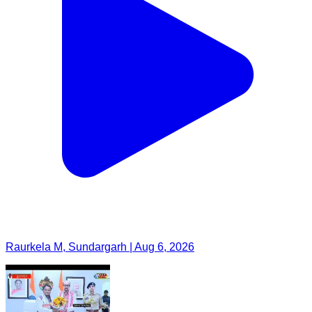
Raurkela M, Sundargarh | Aug 6, 2026