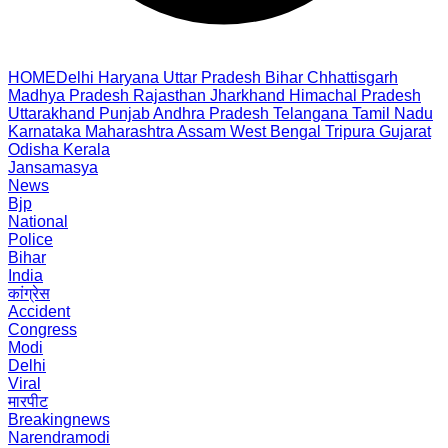
HOME
Delhi
Haryana
Uttar Pradesh
Bihar
Chhattisgarh
Madhya Pradesh
Rajasthan
Jharkhand
Himachal Pradesh
Uttarakhand
Punjab
Andhra Pradesh
Telangana
Tamil Nadu
Karnataka
Maharashtra
Assam
West Bengal
Tripura
Gujarat
Odisha
Kerala
Jansamasya
News
Bjp
National
Police
Bihar
India
कांग्रेस
Accident
Congress
Modi
Delhi
Viral
मारपीट
Breakingnews
Narendramodi