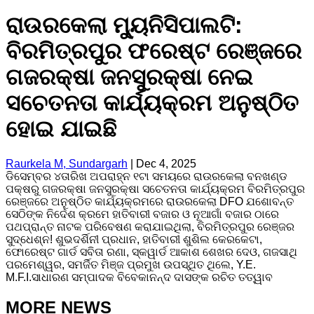
ରାଉରକେଲା ମ୍ୟୁନିସିପାଲଟି:
ବିରମିତ୍ରପୁର ଫରେଷ୍ଟ ରେଞ୍ଜରେ
ଗଜରକ୍ଷା ଜନସୁରକ୍ଷା ନେଇ
ସଚେତନତା କାର୍ଯ୍ୟକ୍ରମ ଅନୁଷ୍ଠିତ
ହୋଇ ଯାଇଛି
Raurkela M, Sundargarh
|
Dec 4, 2025
ଡିସେମ୍ବର ୪ତାରିଖ ଅପରାହ୍ନ ୧ଟା ସମୟରେ ରାଉରକେଲା ବନଖଣ୍ଡ
ପକ୍ଷରୁ ଗଜରକ୍ଷା ଜନସୁରକ୍ଷା ସଚେତନତା କାର୍ଯ୍ୟକ୍ରମ ବିରମିତ୍ରପୁର
ରେଞ୍ଜରେ ଅନୁଷ୍ଠିତ କାର୍ଯ୍ୟକ୍ରମରେ ରାଉରକେଲା DFO ଯଶୋବନ୍ତ
ସେଠିଙ୍କ ନିର୍ଦେଶ କ୍ରମେ ହାତିବାରୀ ବଜାର ଓ ନୂଆଗାଁ ବଜାର ଠାରେ
ପଥପ୍ରାନ୍ତ ନାଟକ ପରିବେଷଣ କରାଯାଇଥିଲା, ବିରମିତ୍ରପୁର ରେଞ୍ଜର
ସୁଦ୍ଧେଶ୍ନ! ଶୁଭଦର୍ଶିନୀ ପ୍ରଧାନ, ହାତିବାରୀ ଶୁଶିଲ କେରକେଟା,
ଫୋରେଷ୍ଟ ଗାର୍ଡ ସବିତା ରଣା, ସ୍କୱାର୍ଡ ଆକାଶ ଶେଖର ଦେଓ, ଗଜସାଥି
ପରମେଶ୍ୱର, ସମର୍ଜିତ ମିଞ୍ଜ ପ୍ରମୁଖ ଉପସ୍ଥିତ ଥିଲେ, Y.E.
M.F.I.ସାଧାରଣ ସମ୍ପାଦକ ବିବେକାନନ୍ଦ ଦାସଙ୍କ ରଚିତ ତତ୍ୱାବ
MORE NEWS