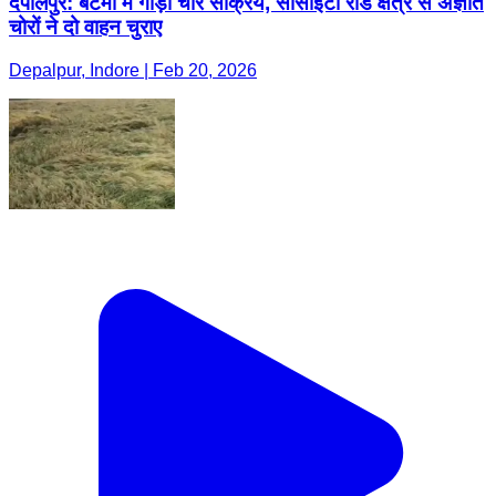
देपालपुर: बेटमा में गाड़ी चोर सक्रिय, सोसाइटी रोड क्षेत्र से अज्ञात
चोरों ने दो वाहन चुराए
Depalpur, Indore | Feb 20, 2026