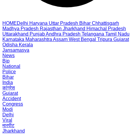
HOME
Delhi
Haryana
Uttar Pradesh
Bihar
Chhattisgarh
Madhya Pradesh
Rajasthan
Jharkhand
Himachal Pradesh
Uttarakhand
Punjab
Andhra Pradesh
Telangana
Tamil Nadu
Karnataka
Maharashtra
Assam
West Bengal
Tripura
Gujarat
Odisha
Kerala
Jansamasya
News
Bjp
National
Police
Bihar
India
कांग्रेस
Gujarat
Accident
Congress
Modi
Delhi
Viral
मारपीट
Jharkhand