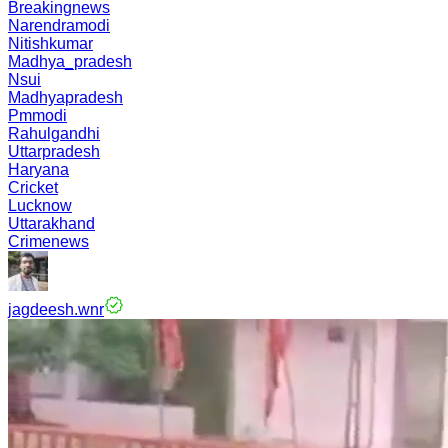
Breakingnews
Narendramodi
Nitishkumar
Madhya_pradesh
Nsui
Madhyapradesh
Pmmodi
Rahulgandhi
Uttarpradesh
Haryana
Cricket
Lucknow
Uttarakhand
Crimenews
jagdeesh.wnr