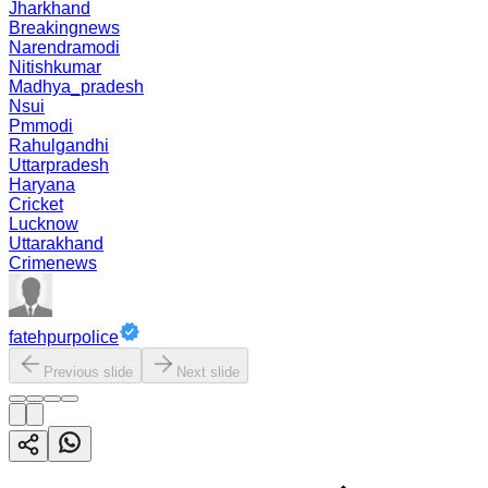
Jharkhand
Breakingnews
Narendramodi
Nitishkumar
Madhya_pradesh
Nsui
Pmmodi
Rahulgandhi
Uttarpradesh
Haryana
Cricket
Lucknow
Uttarakhand
Crimenews
fatehpurpolice
Previous slide
Next slide