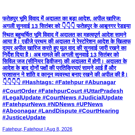
फतेहपुर भूमि विवाद में अदालत का बड़ा आदेश, अपील खारिज;
अगली सुनवाई 13 सितंबर को 👇👇👇 फतेहपुर के आबूनगर रेडइया
स्थित बहुचर्चित भूमि विवाद में अदालत का महत्वपूर्ण आदेश सामने
आया है। एडीजे प्रथम की अदालत ने रेस्टोरेशन आदेश के खिलाफ
दायर अपील खारिज करते हुए मूल वाद की सुनवाई जारी रखने का
निर्देश दिया है। अब मामले की अगली सुनवाई 13 सितंबर को
सिविल जज (सीनियर डिवीजन) की अदालत में होगी। अदालत के
आदेश के बाद दोनों पक्षों की प्रतिक्रियाएं सामने आई हैं और
प्रशासन ने शांति व कानून व्यवस्था बनाए रखने की अपील की है।
👇👇👇👇 #Hashtags: #Fatehpur #Abunagar
#CourtOrder #FatehpurCourt #UttarPradesh
#LegalUpdate #CourtNews #JudicialUpdate
#FatehpurNews #NDNews #UPNews
#Aboonagar #LandDispute #CourtHearing
#JusticeUpdate
Fatehpur, Fatehpur | Aug 8, 2026