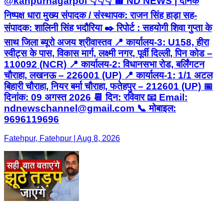
@kanpurnagarpol 👇👇👇 🟥 ND NEWS | दैनिक
निष्पक्ष धारा मुख्य संपादक / संस्थापक: राजन सिंह हाड़ा सह-
संपादक: शालिनी सिंह भदौरिया ✒️ रिपोर्ट : सहयोगी शिवा गुप्ता के
साथ जिला ब्यूरो अजय श्रीवास्तव 📍 कार्यालय-3: U158, हीरा
स्वीट्स के पास, विकास मार्ग, लक्ष्मी नगर, पूर्वी दिल्ली, पिन कोड –
110092 (NCR) 📍 कार्यालय-2: विधानसभा रोड, बर्लिंगटन
चौराहा, लखनऊ – 226001 (UP) 📍 कार्यालय-1: 1/1 अटल
बिहारी चौराहा, नियर बर्मा चौराहा, फतेहपुर – 212601 (UP) 📅
दिनांक: 09 अगस्त 2026 📆 दिन: रविवार 📧 Email:
ndnewschannel@gmail.com 📞 मोबाइल:
9696119696
Fatehpur, Fatehpur | Aug 8, 2026