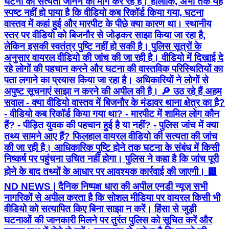
घटना की सत्यता जानने की मांग कर रहे हैं। हालांकि, अभी तक यह
स्पष्ट नहीं हो पाया है कि वीडियो कब रिकॉर्ड किया गया, घटना
वास्तव में कहां हुई और मारपीट के पीछे क्या कारण था। स्थानीय
स्तर पर वीडियो को बिजनौर से जोड़कर साझा किया जा रहा है,
लेकिन इसकी स्वतंत्र पुष्टि नहीं हो सकी है। पुलिस सूत्रों के
अनुसार वायरल वीडियो की जांच की जा रही है। वीडियो में दिखाई दे
रहे लोगों की पहचान करने और घटना की वास्तविक परिस्थितियों का
पता लगाने का प्रयास किया जा रहा है। अधिकारियों ने लोगों से
अपुष्ट सूचनाएं साझा न करने की अपील की है। 🔎 उठ रहे हैं अहम
सवाल - क्या वीडियो वास्तव में बिजनौर के मंडावर थाना क्षेत्र का है?
- वीडियो कब रिकॉर्ड किया गया था? - मारपीट में शामिल लोग कौन
हैं? - पीड़ित युवक की पहचान हुई है या नहीं? - पुलिस जांच में क्या
तथ्य सामने आए हैं? फिलहाल वायरल वीडियो की सत्यता की जांच
की जा रही है। आधिकारिक पुष्टि होने तक घटना के संबंध में किसी
निष्कर्ष पर पहुंचना उचित नहीं होगा। पुलिस ने कहा है कि जांच पूरी
होने के बाद तथ्यों के आधार पर आवश्यक कार्रवाई की जाएगी। 🟥
ND NEWS | दैनिक निष्पक्ष धारा की अपील एनडी न्यूज़ सभी
नागरिकों से अपील करता है कि सोशल मीडिया पर वायरल किसी भी
वीडियो को सत्यापित किए बिना साझा न करें। हिंसा से जुड़ी
घटनाओं की जानकारी मिलने पर तुरंत पुलिस को सूचित करें और