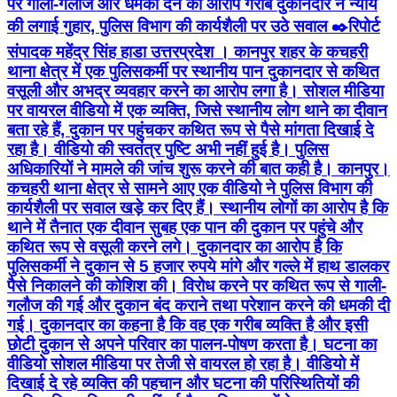
पर गाली-गलौज और धमकी देने का आरोप गरीब दुकानदार ने न्याय
की लगाई गुहार, पुलिस विभाग की कार्यशैली पर उठे सवाल ✒️रिपोर्ट
संपादक महेंद्र सिंह हाडा उत्तरप्रदेश । कानपुर शहर के कचहरी
थाना क्षेत्र में एक पुलिसकर्मी पर स्थानीय पान दुकानदार से कथित
वसूली और अभद्र व्यवहार करने का आरोप लगा है। सोशल मीडिया
पर वायरल वीडियो में एक व्यक्ति, जिसे स्थानीय लोग थाने का दीवान
बता रहे हैं, दुकान पर पहुंचकर कथित रूप से पैसे मांगता दिखाई दे
रहा है। वीडियो की स्वतंत्र पुष्टि अभी नहीं हुई है। पुलिस
अधिकारियों ने मामले की जांच शुरू करने की बात कही है। कानपुर।
कचहरी थाना क्षेत्र से सामने आए एक वीडियो ने पुलिस विभाग की
कार्यशैली पर सवाल खड़े कर दिए हैं। स्थानीय लोगों का आरोप है कि
थाने में तैनात एक दीवान सुबह एक पान की दुकान पर पहुंचे और
कथित रूप से वसूली करने लगे। दुकानदार का आरोप है कि
पुलिसकर्मी ने दुकान से 5 हजार रुपये मांगे और गल्ले में हाथ डालकर
पैसे निकालने की कोशिश की। विरोध करने पर कथित रूप से गाली-
गलौज की गई और दुकान बंद कराने तथा परेशान करने की धमकी दी
गई। दुकानदार का कहना है कि वह एक गरीब व्यक्ति है और इसी
छोटी दुकान से अपने परिवार का पालन-पोषण करता है। घटना का
वीडियो सोशल मीडिया पर तेजी से वायरल हो रहा है। वीडियो में
दिखाई दे रहे व्यक्ति की पहचान और घटना की परिस्थितियों की