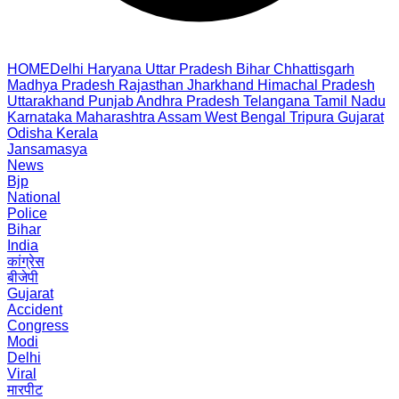
HOME
Delhi
Haryana
Uttar Pradesh
Bihar
Chhattisgarh
Madhya Pradesh
Rajasthan
Jharkhand
Himachal Pradesh
Uttarakhand
Punjab
Andhra Pradesh
Telangana
Tamil Nadu
Karnataka
Maharashtra
Assam
West Bengal
Tripura
Gujarat
Odisha
Kerala
Jansamasya
News
Bjp
National
Police
Bihar
India
कांग्रेस
बीजेपी
Gujarat
Accident
Congress
Modi
Delhi
Viral
मारपीट