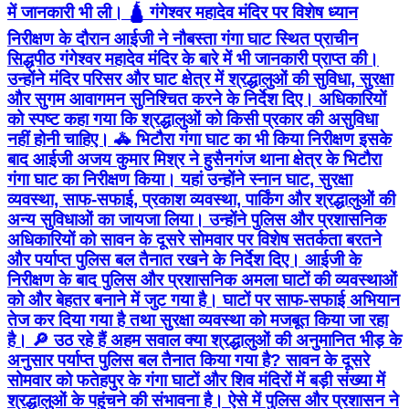
में जानकारी भी ली। 🛕 गंगेश्वर महादेव मंदिर पर विशेष ध्यान
निरीक्षण के दौरान आईजी ने नौबस्ता गंगा घाट स्थित प्राचीन
सिद्धपीठ गंगेश्वर महादेव मंदिर के बारे में भी जानकारी प्राप्त की।
उन्होंने मंदिर परिसर और घाट क्षेत्र में श्रद्धालुओं की सुविधा, सुरक्षा
और सुगम आवागमन सुनिश्चित करने के निर्देश दिए। अधिकारियों
को स्पष्ट कहा गया कि श्रद्धालुओं को किसी प्रकार की असुविधा
नहीं होनी चाहिए। 🚓 भिटौरा गंगा घाट का भी किया निरीक्षण इसके
बाद आईजी अजय कुमार मिश्र ने हुसैनगंज थाना क्षेत्र के भिटौरा
गंगा घाट का निरीक्षण किया। यहां उन्होंने स्नान घाट, सुरक्षा
व्यवस्था, साफ-सफाई, प्रकाश व्यवस्था, पार्किंग और श्रद्धालुओं की
अन्य सुविधाओं का जायजा लिया। उन्होंने पुलिस और प्रशासनिक
अधिकारियों को सावन के दूसरे सोमवार पर विशेष सतर्कता बरतने
और पर्याप्त पुलिस बल तैनात रखने के निर्देश दिए। आईजी के
निरीक्षण के बाद पुलिस और प्रशासनिक अमला घाटों की व्यवस्थाओं
को और बेहतर बनाने में जुट गया है। घाटों पर साफ-सफाई अभियान
तेज कर दिया गया है तथा सुरक्षा व्यवस्था को मजबूत किया जा रहा
है। 🔎 उठ रहे हैं अहम सवाल क्या श्रद्धालुओं की अनुमानित भीड़ के
अनुसार पर्याप्त पुलिस बल तैनात किया गया है? सावन के दूसरे
सोमवार को फतेहपुर के गंगा घाटों और शिव मंदिरों में बड़ी संख्या में
श्रद्धालुओं के पहुंचने की संभावना है। ऐसे में पुलिस और प्रशासन ने