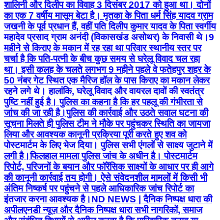
शालिनी और दिलीप का विवाह 3 दिसंबर 2017 को हुआ था। दोनों
का एक 7 वर्षीय मासूम बेटा है। मृतका के पिता धर्म सिंह यादव ग्राम
जखनी के पूर्व प्रधान हैं, वहीं पति दिलीप कुमार यादव के पिता स्वर्गीय
महादेव प्रसाद ग्राम अनंदी (विकासखंड असोथर) के निवासी थे। ​9
महीने से किराए के मकान में रह रहा था परिवार स्थानीय स्तर पर
चर्चा है कि पति-पत्नी के बीच कुछ समय से घरेलू विवाद चल रहा
था। इसी कलह के चलते लगभग 9 महीने पहले वे फतेहपुर शहर के
50 नंबर गेट स्थित एक मैरिज हॉल के पास किराए का मकान लेकर
रहने लगे थे। हालांकि, घरेलू विवाद और वायरल दावों की स्वतंत्र
पुष्टि नहीं हुई है। पुलिस का कहना है कि हर पहलू की गंभीरता से
जांच की जा रही है। ​पुलिस की कार्रवाई और उठते सवाल घटना की
सूचना मिलते ही पुलिस टीम ने मौके पर पहुंचकर स्थिति का जायजा
लिया और आवश्यक कानूनी प्रक्रिया पूरी करते हुए शव को
पोस्टमार्टम के लिए भेज दिया। पुलिस सभी एंगलों से साक्ष्य जुटाने में
लगी है। ​फिलहाल मामला पुलिस जांच के अधीन है। पोस्टमार्टम
रिपोर्ट, परिजनों के बयान और फॉरेंसिक साक्ष्यों के आधार पर ही आगे
की कानूनी कार्रवाई तय होगी। ऐसे संवेदनशील मामलों में किसी भी
अंतिम निष्कर्ष पर पहुंचने से पहले आधिकारिक जांच रिपोर्ट का
इंतजार करना आवश्यक है। ​ND NEWS | दैनिक निष्पक्ष धारा की
अपील ​एनडी न्यूज़ और दैनिक निष्पक्ष धारा सभी नागरिकों, समाज