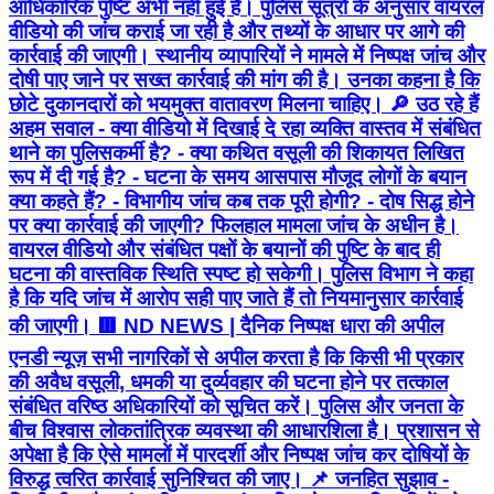
आधिकारिक पुष्टि अभी नहीं हुई है। पुलिस सूत्रों के अनुसार वायरल
वीडियो की जांच कराई जा रही है और तथ्यों के आधार पर आगे की
कार्रवाई की जाएगी। स्थानीय व्यापारियों ने मामले में निष्पक्ष जांच और
दोषी पाए जाने पर सख्त कार्रवाई की मांग की है। उनका कहना है कि
छोटे दुकानदारों को भयमुक्त वातावरण मिलना चाहिए। 🔎 उठ रहे हैं
अहम सवाल - क्या वीडियो में दिखाई दे रहा व्यक्ति वास्तव में संबंधित
थाने का पुलिसकर्मी है? - क्या कथित वसूली की शिकायत लिखित
रूप में दी गई है? - घटना के समय आसपास मौजूद लोगों के बयान
क्या कहते हैं? - विभागीय जांच कब तक पूरी होगी? - दोष सिद्ध होने
पर क्या कार्रवाई की जाएगी? फिलहाल मामला जांच के अधीन है।
वायरल वीडियो और संबंधित पक्षों के बयानों की पुष्टि के बाद ही
घटना की वास्तविक स्थिति स्पष्ट हो सकेगी। पुलिस विभाग ने कहा
है कि यदि जांच में आरोप सही पाए जाते हैं तो नियमानुसार कार्रवाई
की जाएगी। 🟥 ND NEWS | दैनिक निष्पक्ष धारा की अपील
एनडी न्यूज़ सभी नागरिकों से अपील करता है कि किसी भी प्रकार
की अवैध वसूली, धमकी या दुर्व्यवहार की घटना होने पर तत्काल
संबंधित वरिष्ठ अधिकारियों को सूचित करें। पुलिस और जनता के
बीच विश्वास लोकतांत्रिक व्यवस्था की आधारशिला है। प्रशासन से
अपेक्षा है कि ऐसे मामलों में पारदर्शी और निष्पक्ष जांच कर दोषियों के
विरुद्ध त्वरित कार्रवाई सुनिश्चित की जाए। 📌 जनहित सुझाव -