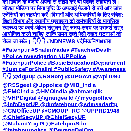
को छिपाने के बजाय अपनों से साझा करें या पेशेवर सहायता लें।
सोशल मीडिया पर बिना पुष्टि के अफवाहें फैलाने से बचें और जांच
एजेंसियों का सहयोग करें। ​विभागों और अधिकारियों के लिए संदेश:
शिक्षा विभाग और स्थानीय प्रशासन को कर्मचारियों के मानसिक
स्वास्थ्य एवं कार्य-जीवन संतुलन हेतु समय-समय पर परामर्श सत्र
आयोजित करने चाहिए, ताकि समय रहते ऐसी दुखद घटनाओं को
रोका जा सके। 👇👇👇 #NDNEWS #दैनिकनिष्पक्षधारा
#Fatehpur #ShaliniYadav #TeacherDeath
#PoliceInvestigation #UPPolice
#FatehpurPolice #BasicEducationDepartment
#JusticeForShalini #PublicSafety #Awareness
👇👇 @dgpup @RSSorg @UPGovt @wpl1090
@RSSgeet @Uppolice @MIB_India
@PMOIndia @HMOIndia @abmanglik
@VHPDigital @igrangealld @myogioffice
@InfoDeptUP @dmfatehpur @sdmsadarftp
@CMOfficeUP @CMOUP_RC @UPPRD1948
@ChiefSecyUP @ChiefSecyUP
@MahantYogiG @FatehpurSdm
@fatehpurpolice @BajrangDalOrg