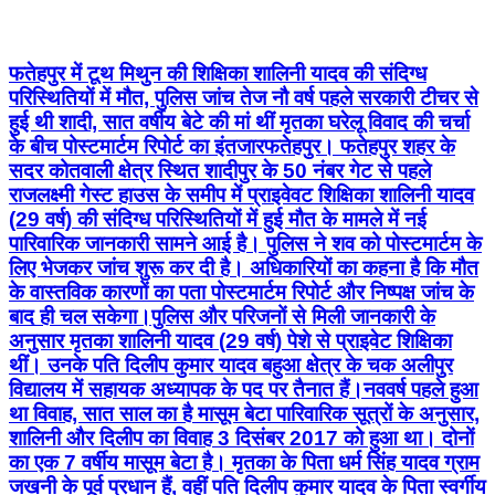
फतेहपुर में टूथ मिथुन की शिक्षिका शालिनी यादव की संदिग्ध
परिस्थितियों में मौत, पुलिस जांच तेज नौ वर्ष पहले सरकारी टीचर से
हुई थी शादी, सात वर्षीय बेटे की मां थीं मृतका घरेलू विवाद की चर्चा
के बीच पोस्टमार्टम रिपोर्ट का इंतजार ​फतेहपुर। फतेहपुर शहर के
सदर कोतवाली क्षेत्र स्थित शादीपुर के 50 नंबर गेट से पहले
राजलक्ष्मी गेस्ट हाउस के समीप में प्राइवेवट शिक्षिका शालिनी यादव
(29 वर्ष) की संदिग्ध परिस्थितियों में हुई मौत के मामले में नई
पारिवारिक जानकारी सामने आई है। पुलिस ने शव को पोस्टमार्टम के
लिए भेजकर जांच शुरू कर दी है। अधिकारियों का कहना है कि मौत
के वास्तविक कारणों का पता पोस्टमार्टम रिपोर्ट और निष्पक्ष जांच के
बाद ही चल सकेगा। ​पुलिस और परिजनों से मिली जानकारी के
अनुसार मृतका शालिनी यादव (29 वर्ष) पेशे से प्राइवेट शिक्षिका
थीं। उनके पति दिलीप कुमार यादव बहुआ क्षेत्र के चक अलीपुर
विद्यालय में सहायक अध्यापक के पद पर तैनात हैं। ​नववर्ष पहले हुआ
था विवाह, सात साल का है मासूम बेटा पारिवारिक सूत्रों के अनुसार,
शालिनी और दिलीप का विवाह 3 दिसंबर 2017 को हुआ था। दोनों
का एक 7 वर्षीय मासूम बेटा है। मृतका के पिता धर्म सिंह यादव ग्राम
जखनी के पूर्व प्रधान हैं, वहीं पति दिलीप कुमार यादव के पिता स्वर्गीय