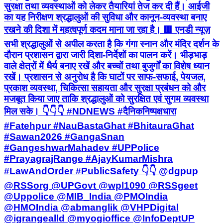
सुरक्षा तथा व्यवस्थाओं को लेकर तैयारियां तेज कर दी हैं। आईजी
का यह निरीक्षण श्रद्धालुओं की सुविधा और कानून-व्यवस्था बनाए
रखने की दिशा में महत्वपूर्ण कदम माना जा रहा है। 🟥 एनडी न्यूज़
सभी श्रद्धालुओं से अपील करता है कि गंगा स्नान और मंदिर दर्शन के
दौरान प्रशासन द्वारा जारी दिशा-निर्देशों का पालन करें। भीड़भाड़
वाले क्षेत्रों में धैर्य बनाए रखें और बच्चों तथा बुजुर्गों का विशेष ध्यान
रखें। प्रशासन से अनुरोध है कि घाटों पर साफ-सफाई, पेयजल,
प्रकाश व्यवस्था, चिकित्सा सहायता और सुरक्षा प्रबंधन को और
मजबूत किया जाए ताकि श्रद्धालुओं को सुरक्षित एवं सुगम व्यवस्था
मिल सके। 👇👇👇 #NDNEWS #दैनिकनिष्पक्षधारा
#Fatehpur #NauBastaGhat #BhitauraGhat
#Sawan2026 #GangaSnan
#GangeshwarMahadev #UPPolice
#PrayagrajRange #AjayKumarMishra
#LawAndOrder #PublicSafety 👇👇 @dgpup
@RSSorg @UPGovt @wpl1090 @RSSgeet
@Uppolice @MIB_India @PMOIndia
@HMOIndia @abmanglik @VHPDigital
@igrangealld @myogioffice @InfoDeptUP