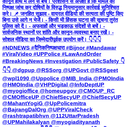
कानून हाथ में लेने से बचें। प्रशासन से अपेक्षा है कि मामले की
निष्पक्ष जांच कर दोषियों के विरुद्ध नियमानुसार कार्रवाई सुनिश्चित
करे। 📌 जनहित सुझाव - वायरल वीडियो की सत्यता की पुष्टि किए
बिना उसे आगे न भेजें। - किसी भी हिंसक घटना की सूचना तुरंत
पुलिस को दें। - अफवाहों और भड़काऊ संदेशों से बचें। -
सार्वजनिक स्थानों पर शांति और कानून-व्यवस्था बनाए रखें। -
सोशल मीडिया का जिम्मेदारीपूर्वक उपयोग करें। 👇👇👇
#NDNEWS #दैनिकनिष्पक्षधारा #Bijnor #Mandawar
#ViralVideo #UPPolice #LawAndOrder
#BreakingNews #Investigation #PublicSafety 👇
👇👇 @dgpup @RSSorg @UPGovt @RSSgeet
@wpl1090 @Uppolice @MIB_India @PMOIndia
@HMOIndia @VHPDigital @InfoDeptUP
@myogioffice @homeupgov @CMOUP_RC
@CMOfficeUP @ChiefSecyUP @ChiefSecyUP
@MahantYogiG @UpPolicemitra
@BajrangDalOrg @UPPViralCheck
@rashtrapatibhvn @112UttarPradesh
@UPMahilakalyan @myogiadityanath