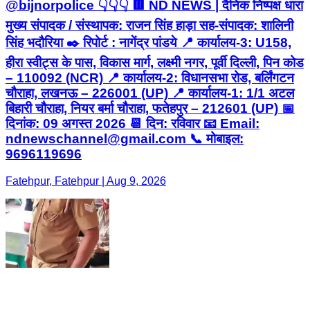
@bijnorpolice 👇👇👇 🟥 ND NEWS | दैनिक निष्पक्ष धारा
मुख्य संपादक / संस्थापक: राजन सिंह हाड़ा सह-संपादक: शालिनी
सिंह भदौरिया ✒️ रिपोर्ट : नागेंद्र पांडये 📍 कार्यालय-3: U158,
हीरा स्वीट्स के पास, विकास मार्ग, लक्ष्मी नगर, पूर्वी दिल्ली, पिन कोड
– 110092 (NCR) 📍 कार्यालय-2: विधानसभा रोड, बर्लिंगटन
चौराहा, लखनऊ – 226001 (UP) 📍 कार्यालय-1: 1/1 अटल
बिहारी चौराहा, नियर बर्मा चौराहा, फतेहपुर – 212601 (UP) 📅
दिनांक: 09 अगस्त 2026 📆 दिन: रविवार 📧 Email:
ndnewschannel@gmail.com 📞 मोबाइल:
9696119696
Fatehpur, Fatehpur | Aug 9, 2026