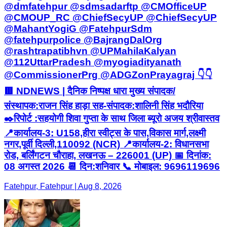
@dmfatehpur @sdmsadarftp @CMOfficeUP
@CMOUP_RC @ChiefSecyUP @ChiefSecyUP
@MahantYogiG @FatehpurSdm
@fatehpurpolice @BajrangDalOrg
@rashtrapatibhvn @UPMahilaKalyan
@112UttarPradesh @myogiadityanath
@CommissionerPrg @ADGZonPrayagraj 👇👇
🟥 NDNEWS | दैनिक निष्पक्ष धारा मुख्य संपादक/
संस्थापक:राजन सिंह हाड़ा सह-संपादक:शालिनी सिंह भदौरिया
✒️रिपोर्ट :सहयोगी शिवा गुप्ता के साथ जिला ब्यूरो अजय श्रीवास्तव
📍कार्यालय-3: U158,हीरा स्वीट्स के पास,विकास मार्ग,लक्ष्मी
नगर,पूर्वी दिल्ली,110092 (NCR) 📍कार्यालय-2: विधानसभा
रोड, बर्लिंगटन चौराहा, लखनऊ – 226001 (UP) 📅 दिनांक:
08 अगस्त 2026 📆 दिन:शनिवार 📞 मोबाइल: 9696119696
Fatehpur, Fatehpur | Aug 8, 2026