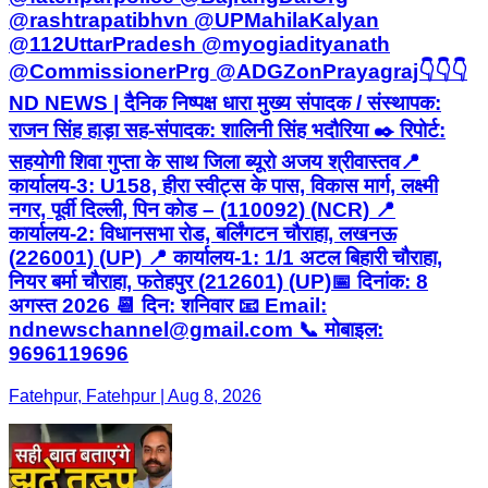
@rashtrapatibhvn @UPMahilaKalyan
@112UttarPradesh @myogiadityanath
@CommissionerPrg @ADGZonPrayagraj ​👇👇👇 ​
ND NEWS | दैनिक निष्पक्ष धारा मुख्य संपादक / संस्थापक:
राजन सिंह हाड़ा सह-संपादक: शालिनी सिंह भदौरिया ✒️ रिपोर्ट:
सहयोगी शिवा गुप्ता के साथ जिला ब्यूरो अजय श्रीवास्तव ​📍
कार्यालय-3: U158, हीरा स्वीट्स के पास, विकास मार्ग, लक्ष्मी
नगर, पूर्वी दिल्ली, पिन कोड – (110092) (NCR) 📍
कार्यालय-2: विधानसभा रोड, बर्लिंगटन चौराहा, लखनऊ
(226001) (UP) 📍 कार्यालय-1: 1/1 अटल बिहारी चौराहा,
नियर बर्मा चौराहा, फतेहपुर (212601) (UP) ​📅 दिनांक: 8
अगस्त 2026 📆 दिन: शनिवार 📧 Email:
ndnewschannel@gmail.com 📞 मोबाइल:
9696119696
Fatehpur, Fatehpur | Aug 8, 2026