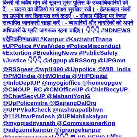
किसी भी अवैध मांग की सूचना तुरंत पुलिस के उच्चाधिकारियों को
दें। - घटना का वीडियो या साक्ष्य सुरक्षित रखें। - हेल्पलाइन नंबरों
का उपयोग कर शिकायत दर्ज कराएं। - सोशल मीडिया पर केवल
सत्यापित जानकारी साझा करें। - व्यापारियों और नागरिकों को अपने
अधिकारों के प्रति जागरूक रहना चाहिए। 👇👇👇 #NDNEWS
#दैनिकनिष्पक्षधारा #Kanpur #KachahriThana
#UPPolice #ViralVideo #PoliceMisconduct
#Extortion #BreakingNews #PublicSafety
#Justice 👇👇👇 @dgpup @RSSorg @UPGovt
@RSSgeet @wpl1090 @Uppolice @MIB_India
@PMOIndia @HMOIndia @VHPDigital
@InfoDeptUP @myogioffice @homeupgov
@CMOUP_RC @CMOfficeUP @ChiefSecyUP
@ChiefSecyUP @MahantYogiG
@UpPolicemitra @BajrangDalOrg
@UPPViralCheck @rashtrapatibhvn
@112UttarPradesh @UPMahilakalyan
@myogiadityanath @CommissionerKnp
@adgzonekanpur @igrangekanpur