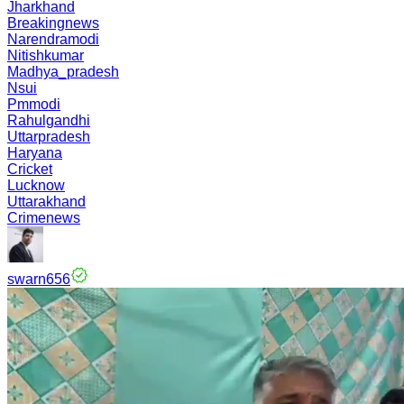
Jharkhand
Breakingnews
Narendramodi
Nitishkumar
Madhya_pradesh
Nsui
Pmmodi
Rahulgandhi
Uttarpradesh
Haryana
Cricket
Lucknow
Uttarakhand
Crimenews
swarn656