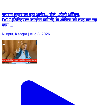
जयराम ठाकुर का बड़ा आरोप... बोले...डीसी ऑफिस,
DCC(डिस्ट्रिक्ट कांग्रेस कमिटी) के ऑफिस की तरह कर रहा
काम....
Nurpur, Kangra | Aug 8, 2026