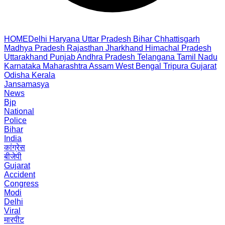
HOME
Delhi
Haryana
Uttar Pradesh
Bihar
Chhattisgarh
Madhya Pradesh
Rajasthan
Jharkhand
Himachal Pradesh
Uttarakhand
Punjab
Andhra Pradesh
Telangana
Tamil Nadu
Karnataka
Maharashtra
Assam
West Bengal
Tripura
Gujarat
Odisha
Kerala
Jansamasya
News
Bjp
National
Police
Bihar
India
कांग्रेस
बीजेपी
Gujarat
Accident
Congress
Modi
Delhi
Viral
मारपीट