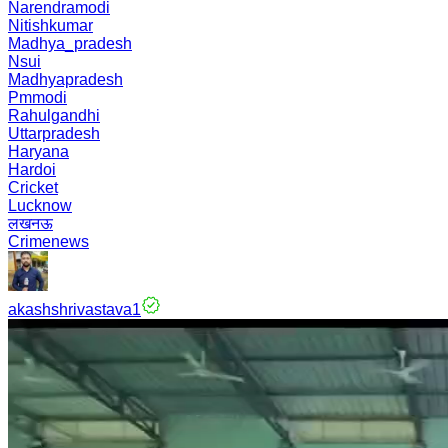
Narendramodi
Nitishkumar
Madhya_pradesh
Nsui
Madhyapradesh
Pmmodi
Rahulgandhi
Uttarpradesh
Haryana
Hardoi
Cricket
Lucknow
लखनऊ
Crimenews
akashshrivastava1