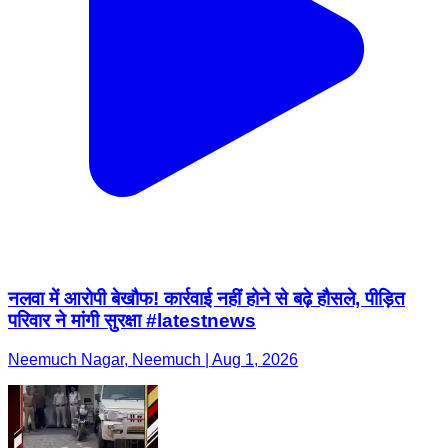
नलवा में आरोपी बेखौफ! कार्रवाई नहीं होने से बढ़े हौसले, पीड़ित
परिवार ने मांगी सुरक्षा #latestnews
Neemuch Nagar, Neemuch | Aug 1, 2026