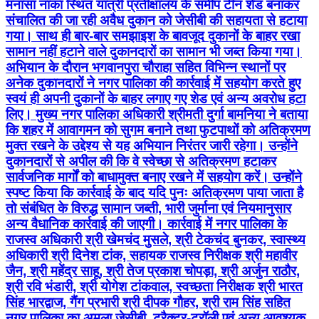
मनासा नाका स्थित यात्री प्रतीक्षालय के समीप टीन शेड बनाकर
संचालित की जा रही अवैध दुकान को जेसीबी की सहायता से हटाया
गया। साथ ही बार-बार समझाइश के बावजूद दुकानों के बाहर रखा
सामान नहीं हटाने वाले दुकानदारों का सामान भी जब्त किया गया।
अभियान के दौरान भगवानपुरा चौराहा सहित विभिन्न स्थानों पर
अनेक दुकानदारों ने नगर पालिका की कार्रवाई में सहयोग करते हुए
स्वयं ही अपनी दुकानों के बाहर लगाए गए शेड एवं अन्य अवरोध हटा
लिए। मुख्य नगर पालिका अधिकारी श्रीमती दुर्गा बामनिया ने बताया
कि शहर में आवागमन को सुगम बनाने तथा फुटपाथों को अतिक्रमण
मुक्त रखने के उद्देश्य से यह अभियान निरंतर जारी रहेगा। उन्होंने
दुकानदारों से अपील की कि वे स्वेच्छा से अतिक्रमण हटाकर
सार्वजनिक मार्गों को बाधामुक्त बनाए रखने में सहयोग करें। उन्होंने
स्पष्ट किया कि कार्रवाई के बाद यदि पुनः अतिक्रमण पाया जाता है
तो संबंधित के विरुद्ध सामान जब्ती, भारी जुर्माना एवं नियमानुसार
अन्य वैधानिक कार्रवाई की जाएगी। कार्रवाई में नगर पालिका के
राजस्व अधिकारी श्री खेमचंद मुसले, श्री टेकचंद बुनकर, स्वास्थ्य
अधिकारी श्री दिनेश टांक, सहायक राजस्व निरीक्षक श्री महावीर
जैन, श्री महेंद्र साहू, श्री तेज प्रकाश चोपड़ा, श्री अर्जुन राठौर,
श्री रवि भंडारी, श्री योगेश टांकवाल, स्वच्छता निरीक्षक श्री भारत
सिंह भारद्वाज, गैंग प्रभारी श्री दीपक गौहर, श्री राम सिंह सहित
नगर पालिका का अमला जेसीबी, ट्रैक्टर-ट्रॉली एवं अन्य आवश्यक