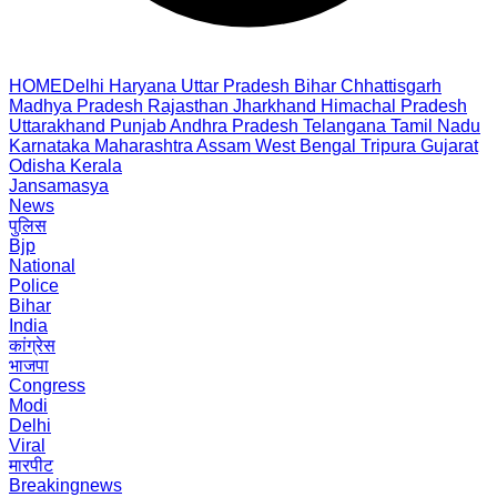
HOME
Delhi
Haryana
Uttar Pradesh
Bihar
Chhattisgarh
Madhya Pradesh
Rajasthan
Jharkhand
Himachal Pradesh
Uttarakhand
Punjab
Andhra Pradesh
Telangana
Tamil Nadu
Karnataka
Maharashtra
Assam
West Bengal
Tripura
Gujarat
Odisha
Kerala
Jansamasya
News
पुलिस
Bjp
National
Police
Bihar
India
कांग्रेस
भाजपा
Congress
Modi
Delhi
Viral
मारपीट
Breakingnews