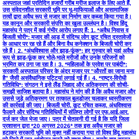
अस्पताल जहां प्रतिदिन हजारों गरीब मरीज इलाज के लिए आते हैं,
उस संवेदनशील सरकारी भूमि पर भू-माफियाओं और असामाजिक
तत्वों द्वारा अवैध रूप से मजार का निर्माण कर कब्जा किया गया है।
यह कानून और सरकारी संपत्ति का खुला उल्लंघन है। विश्व हिंदू
महासंघ ने पत्र में कई गंभीर आरोप लगाए हैं: 1. *अवैध निवास व
बिजली चोरी*: मजार की आड़ में संदिग्ध लोग कूट रचित दस्तावेजों
के आधार पर रह रहे हैं और बिना वैध कनेक्शन के बिजली चोरी कर
रहे हैं। 2. *अंधविश्वास और झाड़-फूंक*: हर गुरुवार को यहां अवैध
रूप से झाड़-फूंक कर भोले-भाले मरीजों और उनके परिजनों को
भ्रमित कर ठगा जा रहा है। 3. *महिलाओं के प्रवेश पर पाबंदी*:
सरकारी अस्पताल परिसर के अंदर मजार पर "औरतों का जाना मना
है" जैसी असंवैधानिक पट्टियां लगाई गई हैं। 4. *राष्ट्र-विरोधी
गतिविधि*: संगठन ने इसे लैंड जिहाद और अतिक्रमण की सोची-
समझी साजिश बताया है। महासंघ ने मांग की है कि अवैध मजार और
उससे जुड़े अतिक्रमण पर तत्काल बुलडोजर चलाकर ध्वस्तीकरण
की कार्रवाई की जाए। बिजली चोरी, कूट रचित कब्जा, अंधविश्वास
फैलाने और संदिग्ध गतिविधियों में संलिप्त लोगों पर एफ.आई.आर.
दर्ज कर जेल भेजा जाए। पत्र में चेतावनी दी गई है कि यदि जिला
प्रशासन द्वारा *20 अगस्त 2026* तक इस अवैध मजार को
हटाकर सरकारी भूमि को मुक्त नहीं कराया गया तो विश्व हिंदू महासंघ