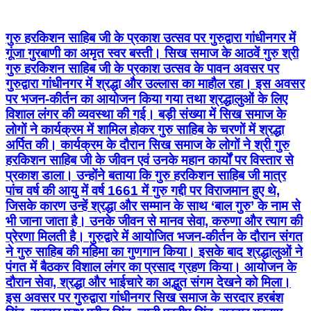
गुरुद्वारा गांधीनगर में श्रद्धा और उल्लास का माहौल रहा। इस अवसर
पर भजन-कीर्तन का आयोजन किया गया तथा श्रद्धालुओं के लिए
विशाल लंगर की व्यवस्था की गई। बड़ी संख्या में सिख समाज के
लोगों ने कार्यक्रम में शामिल होकर गुरु साहिब के चरणों में श्रद्धा
अर्पित की। कार्यक्रम के दौरान सिख समाज के लोगों ने श्री गुरु
हरकिशन साहिब जी के जीवन एवं उनके महान कार्यों पर विस्तार से
प्रकाश डाला। उन्होंने बताया कि गुरु हरकिशन साहिब जी मात्र
पांच वर्ष की आयु में वर्ष 1661 में गुरु गद्दी पर विराजमान हुए थे,
जिसके कारण उन्हें श्रद्धा और सम्मान के साथ ‘बाल गुरु’ के नाम से
भी जाना जाता है। उनके जीवन से मानव सेवा, करुणा और त्याग की
प्रेरणा मिलती है। गुरुद्वारे में आयोजित भजन-कीर्तन के दौरान संगत
ने गुरु साहिब की महिमा का गुणगान किया। इसके बाद श्रद्धालुओं ने
पंगत में बैठकर विशाल लंगर का प्रसाद ग्रहण किया। आयोजन के
दौरान सेवा, श्रद्धा और भाईचारे का अद्भुत संगम देखने को मिला।
इस अवसर पर गुरुद्वारा गांधीनगर सिख समाज के सरदार हरबंश
सिंह, सरदार प्रभु प्रीत सिंह, ज्ञानी प्रदीप सिंह, सरदार गुरनाम
सिंह, सरदार रविंदर सियाल, सरदार अमर जीत सिंह बाबू, सरदार
हरविंदर पाल सिंह, सरदार तिरलोचन सिंह, सरदार तेजपाल सिंह,
नरेश सदाना, अमृतपाल सिंह बॉबी, हरजस सिंह, सरदार प्रभजोत
सिंह, सरदार कुलविंदर सिंह जेम्स सहित बड़ी संख्या में श्रद्धालु
मौजूद रहे।