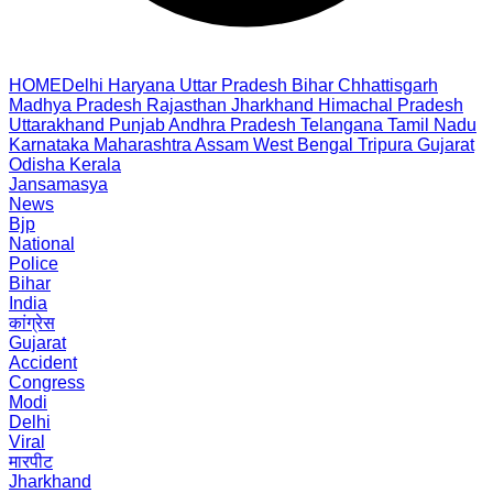
HOME
Delhi
Haryana
Uttar Pradesh
Bihar
Chhattisgarh
Madhya Pradesh
Rajasthan
Jharkhand
Himachal Pradesh
Uttarakhand
Punjab
Andhra Pradesh
Telangana
Tamil Nadu
Karnataka
Maharashtra
Assam
West Bengal
Tripura
Gujarat
Odisha
Kerala
Jansamasya
News
Bjp
National
Police
Bihar
India
कांग्रेस
Gujarat
Accident
Congress
Modi
Delhi
Viral
मारपीट
Jharkhand