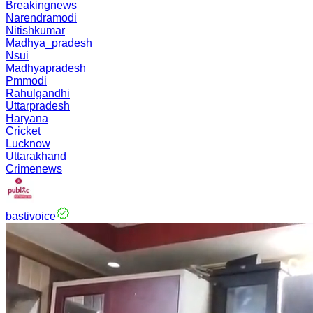
Breakingnews
Narendramodi
Nitishkumar
Madhya_pradesh
Nsui
Madhyapradesh
Pmmodi
Rahulgandhi
Uttarpradesh
Haryana
Cricket
Lucknow
Uttarakhand
Crimenews
bastivoice