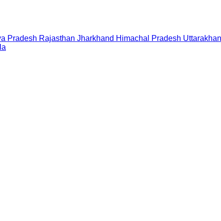
a Pradesh
Rajasthan
Jharkhand
Himachal Pradesh
Uttarakha
la