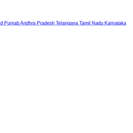
nd
Punjab
Andhra Pradesh
Telangana
Tamil Nadu
Karnataka