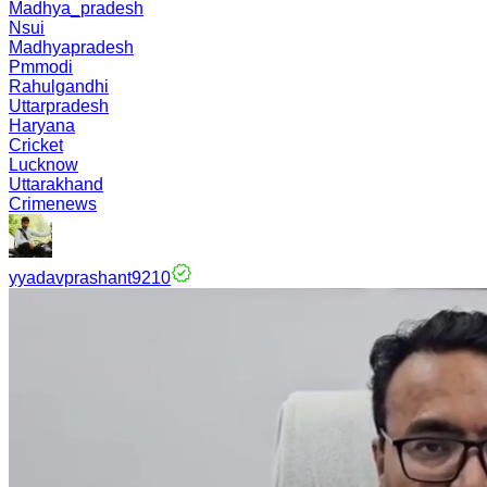
Madhya_pradesh
Nsui
Madhyapradesh
Pmmodi
Rahulgandhi
Uttarpradesh
Haryana
Cricket
Lucknow
Uttarakhand
Crimenews
yyadavprashant9210