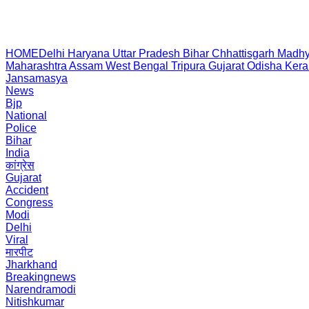
HOME
Delhi
Haryana
Uttar Pradesh
Bihar
Chhattisgarh
Madhy
Maharashtra
Assam
West Bengal
Tripura
Gujarat
Odisha
Kera
Jansamasya
News
Bjp
National
Police
Bihar
India
कांग्रेस
Gujarat
Accident
Congress
Modi
Delhi
Viral
मारपीट
Jharkhand
Breakingnews
Narendramodi
Nitishkumar