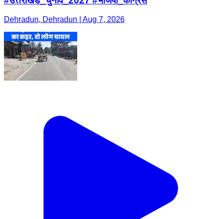
#उत्तराखंड_चुनाव_2027 #भाजपा_कांग्रेस
Dehradun, Dehradun | Aug 7, 2026