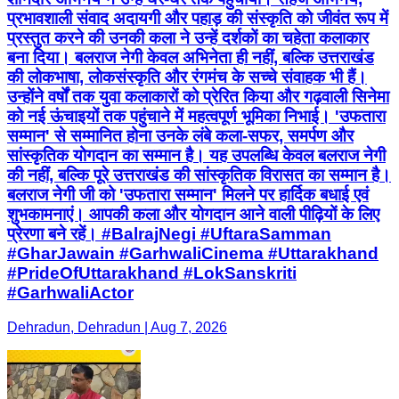
प्रभावशाली संवाद अदायगी और पहाड़ की संस्कृति को जीवंत रूप में
प्रस्तुत करने की उनकी कला ने उन्हें दर्शकों का चहेता कलाकार
बना दिया। बलराज नेगी केवल अभिनेता ही नहीं, बल्कि उत्तराखंड
की लोकभाषा, लोकसंस्कृति और रंगमंच के सच्चे संवाहक भी हैं।
उन्होंने वर्षों तक युवा कलाकारों को प्रेरित किया और गढ़वाली सिनेमा
को नई ऊंचाइयों तक पहुंचाने में महत्वपूर्ण भूमिका निभाई। 'उफतारा
सम्मान' से सम्मानित होना उनके लंबे कला-सफर, समर्पण और
सांस्कृतिक योगदान का सम्मान है। यह उपलब्धि केवल बलराज नेगी
की नहीं, बल्कि पूरे उत्तराखंड की सांस्कृतिक विरासत का सम्मान है।
बलराज नेगी जी को 'उफतारा सम्मान' मिलने पर हार्दिक बधाई एवं
शुभकामनाएं। आपकी कला और योगदान आने वाली पीढ़ियों के लिए
प्रेरणा बने रहें। #BalrajNegi #UftaraSamman
#GharJawain #GarhwaliCinema #Uttarakhand
#PrideOfUttarakhand #LokSanskriti
#GarhwaliActor
Dehradun, Dehradun | Aug 7, 2026