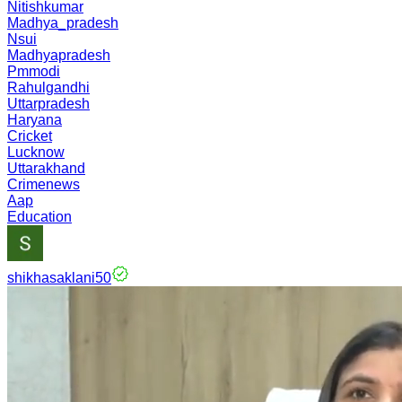
Nitishkumar
Madhya_pradesh
Nsui
Madhyapradesh
Pmmodi
Rahulgandhi
Uttarpradesh
Haryana
Cricket
Lucknow
Uttarakhand
Crimenews
Aap
Education
shikhasaklani50