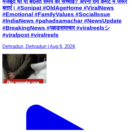
मजबूरी थी या बदलते समय की सच्चाई? अपनी राय कमेंट में जरूर
बताएं। #Sonipat #OldAgeHome #ViralNews
#Emotional #FamilyValues #SocialIssue
#IndiaNews #pahadsamachar #NewsUpdate
#BreakingNews #पहाड़समाचार #viralreelsシ
#viralpost #viralreels
Dehradun, Dehradun | Aug 6, 2026