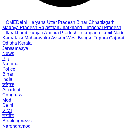
HOME
Delhi
Haryana
Uttar Pradesh
Bihar
Chhattisgarh
Madhya Pradesh
Rajasthan
Jharkhand
Himachal Pradesh
Uttarakhand
Punjab
Andhra Pradesh
Telangana
Tamil Nadu
Karnataka
Maharashtra
Assam
West Bengal
Tripura
Gujarat
Odisha
Kerala
Jansamasya
News
Bjp
National
Police
Bihar
India
कांग्रेस
Accident
Congress
Modi
Delhi
Viral
मारपीट
Breakingnews
Narendramodi