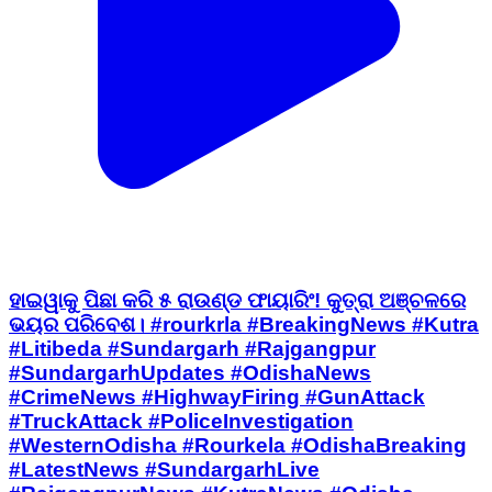
ହାଇୱାକୁ ପିଛା କରି ୫ ରାଉଣ୍ଡ ଫାୟାରିଂ! କୁତ୍ରା ଅଞ୍ଚଳରେ
ଭୟର ପରିବେଶ। #rourkrla #BreakingNews #Kutra
#Litibeda #Sundargarh #Rajgangpur
#SundargarhUpdates #OdishaNews
#CrimeNews #HighwayFiring #GunAttack
#TruckAttack #PoliceInvestigation
#WesternOdisha #Rourkela #OdishaBreaking
#LatestNews #SundargarhLive