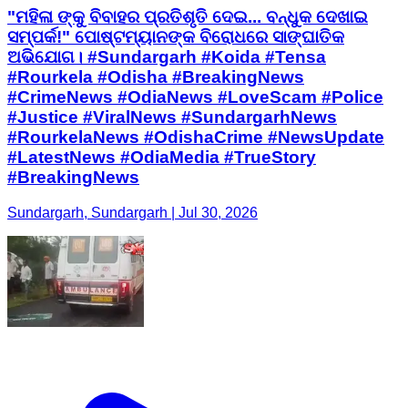
"ମହିଳା ଙ୍କୁ ବିବାହର ପ୍ରତିଶୃତି ଦେଇ... ବନ୍ଧୁକ ଦେଖାଇ
ସମ୍ପର୍କ!" ପୋଷ୍ଟମ୍ୟାନଙ୍କ ବିରୋଧରେ ସାଙ୍ଘାତିକ
ଅଭିଯୋଗ। #Sundargarh #Koida #Tensa
#Rourkela #Odisha #BreakingNews
#CrimeNews #OdiaNews #LoveScam #Police
#Justice #ViralNews #SundargarhNews
#RourkelaNews #OdishaCrime #NewsUpdate
#LatestNews #OdiaMedia #TrueStory
#BreakingNews
Sundargarh, Sundargarh | Jul 30, 2026