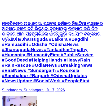
ମାନବିକତାର ଉଦାହରଣ: ପ୍ରବଳ ବର୍ଷାରେ ନିଛାଟିଆ ରାସ୍ତାରେ
ଅସହାୟ ବାବେ ବସି ଭିଜୁଥିବା ବୃଦ୍ଧାଙ୍କୁ ଉଦ୍ଧାର କରି ନିଜ
ଗାଡ଼ିରେ ଥାନା ପହଞ୍ଚାଇଲେ ଝାରସୁଗୁଡ଼ା ବିଧାୟକ ଟଙ୍କଧର
ତ୍ରିପାଠୀ।#Jharsuguda #Laikera #Bagdihi
#Rambadihi #Odisha #OdishaNews
#JharsugudaNews #TankadharTripathy
#Humanity #HumanityFirst #PublicService
#GoodDeed #HelpingHands #HeavyRain
#RainRescue #OdiaNews #BreakingNews
#ViralNews #Sundargarh #Rourkela
#Sambalpur #Bargarh #OdishaUpdates
#NewsUpdate #SocialWork #PeopleFirst
Sundargarh, Sundargarh | Jul 7, 2026