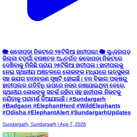
🐘 କଦୋପଡ଼ା ନିକଟରେ ୨୫ଟିକିଆ ହାତୀପଲ! 🐘 ସୁନ୍ଦରଗଡ଼
ଜିଲ୍ଲା ବଡ଼ଗାଁ ବନାଞ୍ଚଳ ଅନ୍ତର୍ଗତ କଦୋପଡ଼ା ନିକଟରେ
ଦେଖିବାକୁ ମିଳିଛି ପ୍ରାୟ ୨୫ଟିକିଆ ହାତୀପଲ। ହାତୀପଲକୁ
ନେଇ ସ୍ଥାନୀୟ ଅଞ୍ଚଳରେ ଲୋକଙ୍କ ମଧ୍ୟରେ ଉତ୍ସୁକତା
ସହ ଭୟର ବାତାବରଣ ସୃଷ୍ଟି ହୋଇଛି। ବନ ବିଭାଗ ପକ୍ଷରୁ
ହାତୀପଲର ଗତିବିଧି ଉପରେ ନଜର ରଖାଯାଇଥିବା ବେଳେ,
ସ୍ଥାନୀୟ ଲୋକଙ୍କୁ ସତର୍କ ରହିବା ସହ ହାତୀପଲ ନିକଟକୁ
ନଯିବାକୁ ପରାମର୍ଶ ଦିଆଯାଇଛି। #Sundargarh
#Badgaon #ElephantHerd #WildElephants
#Odisha #ElephantAlert #SundargarhUpdates
Sundargarh, Sundargarh | Aug 7, 2026