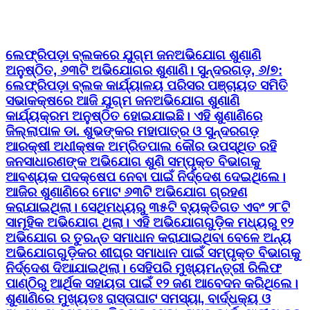
ଲେଫ୍ରିପଡ଼ା ବ୍ଲକରେ ଯୁଗ୍ମ ଜନଅଭିଯୋଗ ଶୁଣାଣି
ଅନୁଷ୍ଠିତ, ୬୩ଟି ଅଭିଯୋଗର ଶୁଣାଣି। ସୁନ୍ଦରଗଡ଼, ୬/୭:
ଲେଫ୍ରିପଡ଼ା ବ୍ଲକ କାର୍ଯ୍ୟାଳୟ ପରିସର ପଞ୍ଚାୟତ ସମିତି
ସଭାକକ୍ଷରେ ଆଜି ଯୁଗ୍ମ ଜନଅଭିଯୋଗ ଶୁଣାଣି
କାର୍ଯ୍ୟକ୍ରମ ଅନୁଷ୍ଠିତ ହୋଇଯାଇଛି। ଏହି ଶୁଣାଣିରେ
ଜିଲ୍ଲାପାଳ ଡା. ଶୁଭଙ୍କର ମହାପାତ୍ର ଓ ସୁନ୍ଦରଗଡ଼
ଆରକ୍ଷୀ ଅଧୀକ୍ଷକ ଅମ୍ରିତପାଲ କୌର ଉପସ୍ଥିତ ରହି
ଜନସାଧାରଣଙ୍କ ଅଭିଯୋଗ ଶୁଣି ସମ୍ପୃକ୍ତ ବିଭାଗକୁ
ଆବଶ୍ୟକ ପଦକ୍ଷେପ ନେବା ପାଇଁ ନିର୍ଦ୍ଦେଶ ଦେଇଥିଲେ।
ଆଜିର ଶୁଣାଣିରେ ମୋଟ ୬୩ଟି ଅଭିଯୋଗ ଗ୍ରହଣ
କରାଯାଇଥିଲା। ସେଥିମଧ୍ୟରୁ ୩୫ଟି ବ୍ୟକ୍ତିଗତ ଏବଂ ୨୮ଟି
ସାମୂହିକ ଅଭିଯୋଗ ଥିଲା। ଏହି ଅଭିଯୋଗଗୁଡ଼ିକ ମଧ୍ୟରୁ ୧୨
ଅଭିଯୋଗ ର ତୁରନ୍ତ ସମାଧାନ କରାଯାଇଥିବା ବେଳେ ଅନ୍ୟ
ଅଭିଯୋଗଗୁଡ଼ିକର ଶୀଘ୍ର ସମାଧାନ ପାଇଁ ସମ୍ପୃକ୍ତ ବିଭାଗକୁ
ନିର୍ଦ୍ଦେଶ ଦିଆଯାଇଥିଲା। ସେହିପରି ମୁଖ୍ୟମନ୍ତ୍ରୀ ରିଲିଫ
ପାଣ୍ଠିରୁ ଆର୍ଥିକ ସହାୟତା ପାଇଁ ୧୨ ଜଣ ଆବେଦନ କରିଥିଲେ।
ଶୁଣାଣିରେ ମୁଖ୍ୟତଃ ରାସ୍ତାଘାଟ ସମସ୍ୟା, ବାର୍ଦ୍ଧକ୍ୟ ଓ