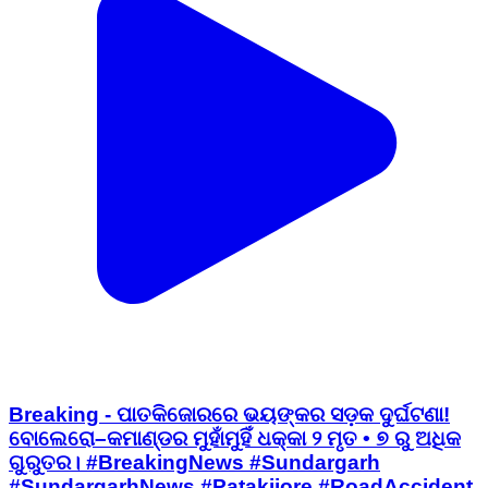
Breaking - ପାତକିଜୋରରେ ଭୟଙ୍କର ସଡ଼କ ଦୁର୍ଘଟଣା!
ବୋଲେରୋ–କମାଣ୍ଡର ମୁହାଁମୁହିଁ ଧକ୍କା ୨ ମୃତ • ୭ ରୁ ଅଧିକ
ଗୁରୁତର। #BreakingNews #Sundargarh
#SundargarhNews #Patakijore #RoadAccident