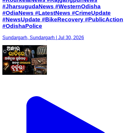
#JharsugudaNews #WesternOdisha
#OdiaNews #LatestNews #CrimeUpdate
#NewsUpdate #BikeRecovery #PublicAction
#OdishaPolice
Sundargarh, Sundargarh | Jul 30, 2026