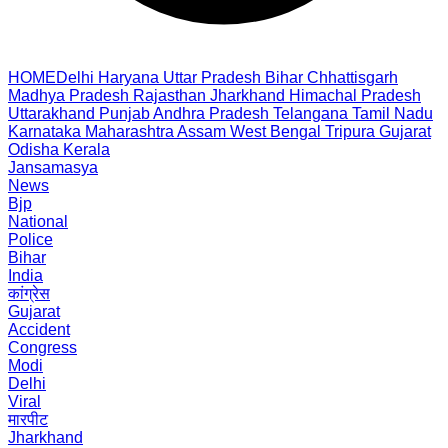
HOME
Delhi
Haryana
Uttar Pradesh
Bihar
Chhattisgarh
Madhya Pradesh
Rajasthan
Jharkhand
Himachal Pradesh
Uttarakhand
Punjab
Andhra Pradesh
Telangana
Tamil Nadu
Karnataka
Maharashtra
Assam
West Bengal
Tripura
Gujarat
Odisha
Kerala
Jansamasya
News
Bjp
National
Police
Bihar
India
कांग्रेस
Gujarat
Accident
Congress
Modi
Delhi
Viral
मारपीट
Jharkhand