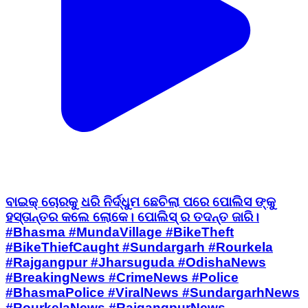
ବାଇକ୍ ଚୋରକୁ ଧରି ନିର୍ଦ୍ଧୁମ ଛେଚିଲା ପରେ ପୋଲିସ ଙ୍କୁ
ହସ୍ତାନ୍ତର କଲେ ଲୋକେ। ପୋଲିସ୍ ର ତଦନ୍ତ ଜାରି।
#Bhasma #MundaVillage #BikeTheft
#BikeThiefCaught #Sundargarh #Rourkela
#Rajgangpur #Jharsuguda #OdishaNews
#BreakingNews #CrimeNews #Police
#BhasmaPolice #ViralNews #SundargarhNews
#RourkelaNews #RajgangpurNews