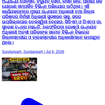
ଅନ୍ୟାନ୍ୟ ପେନସନ, ବିଦ୍ୟୁତ୍ ସେବା, ରାସନ କାର୍ଡ, ପାନୀୟ ଜଳ
ଯୋଗାଣ ସମ୍ପର୍କିତ ବିଭିନ୍ନ ଅଭିଯୋଗ ଉଠିଥିଲା। ଏହି
କାର୍ଯ୍ୟକ୍ରମରେ ମୁଖ୍ୟ ଉନ୍ନୟନ ଅଧିକାରୀ ତଥା ଜିଲ୍ଲା
ପରିଷଦର ନିର୍ବାହୀ ଅଧିକାରୀ ସୁରଞ୍ଜନ ସାହୁ, ସଦର
ଉପଜିଲ୍ଲାପାଳ ତେଜସ୍ୱିନୀ ବେହେରା, ସିଡିଏମ୍ ଓ ପିଏଚ୍‌ଓ ଡା.
ସୁରେଶ ଚନ୍ଦ୍ର ମହାନ୍ତି, ଲେଫ୍ରିପଡ଼ା ଗୋଷ୍ଠୀ ଉନ୍ନୟନ
ଅଧିକାରୀ ଅତସୀ ପରିଡ଼ାଙ୍କ ସମେତ ବିଭିନ୍ନ ବିଭାଗର
ଜିଲ୍ଲାସ୍ତରୀୟ ଓ ବ୍ଲକସ୍ତରୀୟ ଅଧିକାରୀମାନେ ଉପସ୍ଥିତ
ଥିଲେ।
Sundargarh, Sundargarh | Jul 6, 2026