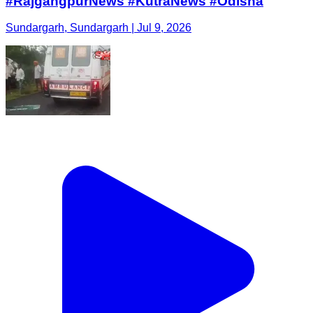
#RajgangpurNews #KutraNews #Odisha
Sundargarh, Sundargarh | Jul 9, 2026