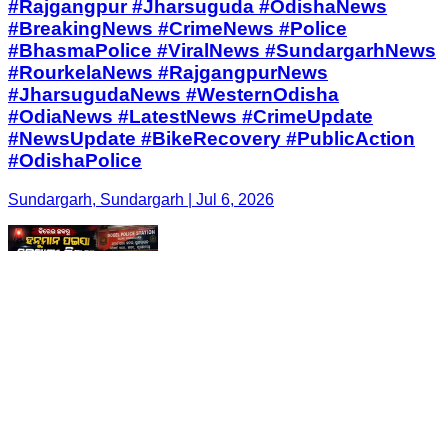
#Rajgangpur #Jharsuguda #OdishaNews
#BreakingNews #CrimeNews #Police
#BhasmaPolice #ViralNews #SundargarhNews
#RourkelaNews #RajgangpurNews
#JharsugudaNews #WesternOdisha
#OdiaNews #LatestNews #CrimeUpdate
#NewsUpdate #BikeRecovery #PublicAction
#OdishaPolice
Sundargarh, Sundargarh | Jul 6, 2026