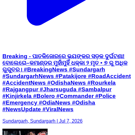
Breaking - ପାତକିଜୋରରେ ଭୟଙ୍କର ସଡ଼କ ଦୁର୍ଘଟଣା!
ବୋଲେରୋ–କମାଣ୍ଡର ମୁହାଁମୁହିଁ ଧକ୍କା ୨ ମୃତ • ୭ ରୁ ଅଧିକ
ଗୁରୁତର। #BreakingNews #Sundargarh
#SundargarhNews #Patakijore #RoadAccident
#AccidentNews #OdishaNews #Rourkela
#Rajgangpur #Jharsuguda #Sambalpur
#Kinjirkela #Bolero #Commander #Police
#Emergency #OdiaNews #Odisha
#NewsUpdate #ViralNews
Sundargarh, Sundargarh | Jul 7, 2026