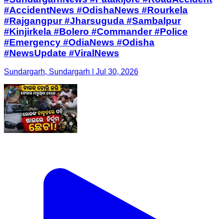
#AccidentNews #OdishaNews #Rourkela
#Rajgangpur #Jharsuguda #Sambalpur
#Kinjirkela #Bolero #Commander #Police
#Emergency #OdiaNews #Odisha
#NewsUpdate #ViralNews
Sundargarh, Sundargarh | Jul 30, 2026