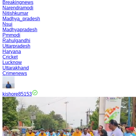
Breakingnews
Narendramodi
Nitishkumar
Madhya_pradesh
Nsui
Madhyapradesh
Pmmodi
Rahulgandhi
Uttarpradesh
Haryana
Cricket
Lucknow
Uttarakhand
Crimenews
kishore85153