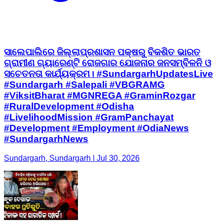
ସାଲେପାଲିରେ ଜିଲ୍ଲାପ୍ରଶାସନ ପକ୍ଷରୁ ବିକଶିତ ଭାରତ
ଗ୍ରାମୀଣ ଗ୍ୟାରେଣ୍ଟି ରୋଜଗାର ଯୋଜନାର ଜନସମ୍ବିଳନି ଓ
ସଚେତନତା କାର୍ଯ୍ୟକ୍ରମ। #SundargarhUpdatesLive
#Sundargarh #Salepali #VBGRAMG
#ViksitBharat #MGNREGA #GraminRozgar
#RuralDevelopment #Odisha
#LivelihoodMission #GramPanchayat
#Development #Employment #OdiaNews
#SundargarhNews
Sundargarh, Sundargarh | Jul 30, 2026