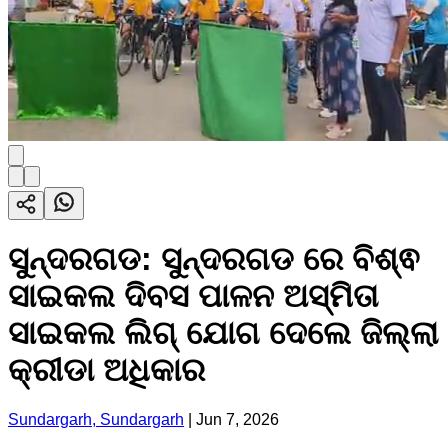
ସୁନ୍ଦରଗଡ: ସୁନ୍ଦରଗଡ ରେ ବିଶ୍ଵ
ସାଇକଲ ଦିବସ ପାଳନ ଅସ୍ମିତା
ସାଇକଲ ଲିଗ୍ ଯୋଗ ଦେଲେ ଜିଲ୍ଲା
କ୍ରୀଡା ଅଧିକାର
Sundargarh, Sundargarh
|
Jun 7, 2026