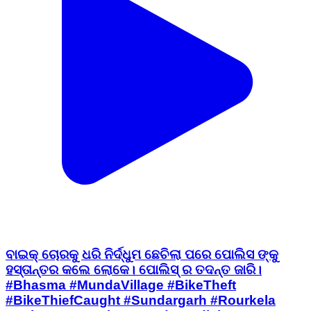
ବାଇକ୍ ଚୋରକୁ ଧରି ନିର୍ଦ୍ଧୁମ ଛେଚିଲା ପରେ ପୋଲିସ ଙ୍କୁ
ହସ୍ତାନ୍ତର କଲେ ଲୋକେ। ପୋଲିସ୍ ର ତଦନ୍ତ ଜାରି।
#Bhasma #MundaVillage #BikeTheft
#BikeThiefCaught #Sundargarh #Rourkela