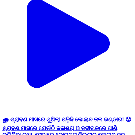
🌧️ ଶ୍ରାବଣ ମାସରେ ଶୁଖିଲା ପଡ଼ିଛି କୋଲାବ ଜଳ ଭଣ୍ଡାର! 😟
ଶ୍ରାବଣ ମାସରେ ଯେଉଁଠି ଜଳାଶୟ ଓ ନଦୀନାଳରେ ପାଣି
ଭରିଯିବା କଥା, ସେଠାରେ କୋରାପୁଟ ଜିଲ୍ଲାର କୋଲାବ ଜଳ