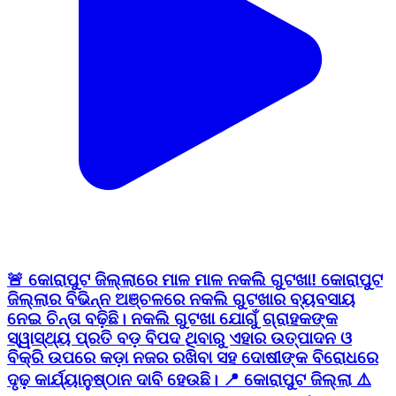
🚨 କୋରାପୁଟ ଜିଲ୍ଲାରେ ମାଳ ମାଳ ନକଲି ଗୁଟଖା! କୋରାପୁଟ
ଜିଲ୍ଲାର ବିଭିନ୍ନ ଅଞ୍ଚଳରେ ନକଲି ଗୁଟଖାର ବ୍ୟବସାୟ
ନେଇ ଚିନ୍ତା ବଢ଼ିଛି। ନକଲି ଗୁଟଖା ଯୋଗୁଁ ଗ୍ରାହକଙ୍କ
ସ୍ୱାସ୍ଥ୍ୟ ପ୍ରତି ବଡ଼ ବିପଦ ଥିବାରୁ ଏହାର ଉତ୍ପାଦନ ଓ
ବିକ୍ରି ଉପରେ କଡ଼ା ନଜର ରଖିବା ସହ ଦୋଷୀଙ୍କ ବିରୋଧରେ
ଦୃଢ଼ କାର୍ଯ୍ୟାନୁଷ୍ଠାନ ଦାବି ହେଉଛି। 📍 କୋରାପୁଟ ଜିଲ୍ଲା ⚠️