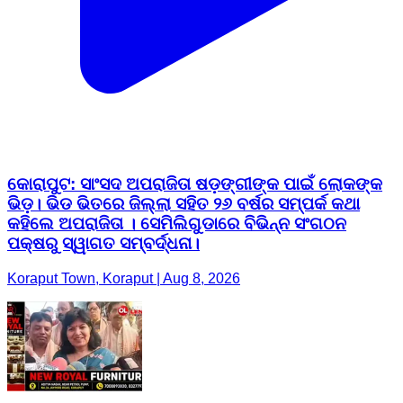
କୋରାପୁଟ: ସାଂସଦ ଅପରାଜିତା ଷଡ଼ଙ୍ଗୀଙ୍କ ପାଇଁ ଲୋକଙ୍କ
ଭିଡ଼। ଭିଡ ଭିତରେ ଜିଲ୍ଲା ସହିତ ୨୬ ବର୍ଷର ସମ୍ପର୍କ କଥା
କହିଲେ ଅପରାଜିତା । ସେମିଲିଗୁଡାରେ ବିଭିନ୍ନ ସଂଗଠନ
ପକ୍ଷରୁ ସ୍ୱାଗତ ସମ୍ବର୍ଦ୍ଧନା।
Koraput Town, Koraput | Aug 8, 2026