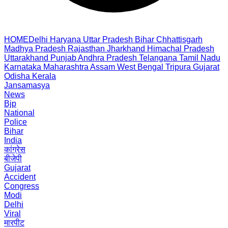
HOME
Delhi
Haryana
Uttar Pradesh
Bihar
Chhattisgarh
Madhya Pradesh
Rajasthan
Jharkhand
Himachal Pradesh
Uttarakhand
Punjab
Andhra Pradesh
Telangana
Tamil Nadu
Karnataka
Maharashtra
Assam
West Bengal
Tripura
Gujarat
Odisha
Kerala
Jansamasya
News
Bjp
National
Police
Bihar
India
कांग्रेस
बीजेपी
Gujarat
Accident
Congress
Modi
Delhi
Viral
मारपीट