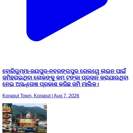
ବୋରିଗୁମ୍ମା-ଜୟପୁର-ନବରଙ୍ଗପୁର ରେଲୱେ ଲାଇନ ପାଇଁ
ଜମିହରାଇଥିବା ଲୋକଙ୍କୁ କମ ଟଙ୍କା ପ୍ରଦାନ କରାଯାଉଥିବା
ନେଇ ଅସନ୍ତୋଷ ପ୍ରକାଶ କରିଛ ଜମି ମାଲିକ।
Koraput Town, Koraput | Aug 7, 2026