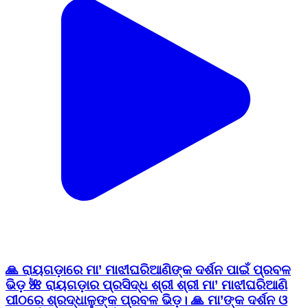
🙏 ରାୟଗଡ଼ାରେ ମା’ ମାଝୀଘରିଆଣିଙ୍କ ଦର୍ଶନ ପାଇଁ ପ୍ରବଳ
ଭିଡ଼ 🌺 ରାୟଗଡ଼ାର ପ୍ରସିଦ୍ଧ ଶ୍ରୀ ଶ୍ରୀ ମା’ ମାଝୀଘରିଆଣି
ପୀଠରେ ଶ୍ରଦ୍ଧାଳୁଙ୍କ ପ୍ରବଳ ଭିଡ଼। 🙏 ମା’ଙ୍କ ଦର୍ଶନ ଓ