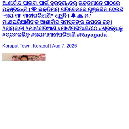
ଆଶୀର୍ବାଦ ପାଇବା ପାଇଁ ଦୂରଦୂରାନ୍ତରୁ ଭକ୍ତମାନେ ପୀଠରେ
ପହଞ୍ଚିଛନ୍ତି। 🌺 ଭକ୍ତିମୟ ପରିବେଶରେ ଗୁଞ୍ଜରିତ ହେଉଛି
“ଜୟ ମା’ ମାଝୀଘରିଆଣି” ଧ୍ୱନି। 🔔 🙏 ମା’
ମାଝୀଘରିଆଣିଙ୍କ ଆଶୀର୍ବାଦ ସମସ୍ତଙ୍କ ଉପରେ ରହୁ।
#ରାୟଗଡ଼ା #ମାଝୀଘରିଆଣି #ମାଝୀଘରିଆଣିପୀଠ #ଶ୍ରଦ୍ଧାଳୁ
#ପ୍ରବଳଭିଡ଼ #ଜୟମାମାଝୀଘରିଆଣି #Rayagada
Koraput Town, Koraput | Aug 7, 2026