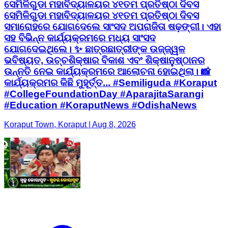
ସେମିଳିଗୁଡା ମହାବିଦ୍ୟାଳୟର ୪୧ତମ ପ୍ରତିଷ୍ଠା ଦିବସ
ସେମିଳିଗୁଡା ମହାବିଦ୍ୟାଳୟର ୪୧ତମ ପ୍ରତିଷ୍ଠା ଦିବସ
ସମାରୋହରେ ଯୋଗଦେଲେ ସାଂସଦ ଅପରାଜିତା ଷଢ଼ଙ୍ଗୀ। ଏହା
ସହ ବିଭିନ୍ନ କାର୍ଯ୍ୟକ୍ରମରେ ମଧ୍ୟ ସାଂସଦ
ଯୋଗଦେଇଥିଲେ। ✨ ଛାତ୍ରଛାତ୍ରୀଙ୍କ ଉଜ୍ଜ୍ୱଳ
ଭବିଷ୍ୟତ, ଉଚ୍ଚଶିକ୍ଷାର ବିକାଶ ଏବଂ ଶିକ୍ଷାନୁଷ୍ଠାନର
ଉନ୍ନତି ନେଇ କାର୍ଯ୍ୟକ୍ରମରେ ଆଲୋଚନା ହୋଇଥିଲା। 📸
କାର୍ଯ୍ୟକ୍ରମର କିଛି ମୁହୂର୍ତ୍ତ... #Semiliguda #Koraput
#CollegeFoundationDay #AparajitaSarangi
#Education #KoraputNews #OdishaNews
Koraput Town, Koraput | Aug 8, 2026