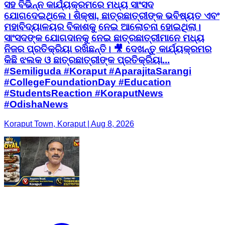
ସହ ବିଭିନ୍ନ କାର୍ଯ୍ୟକ୍ରମରେ ମଧ୍ୟ ସାଂସଦ
ଯୋଗଦେଇଥିଲେ। ଶିକ୍ଷା, ଛାତ୍ରଛାତ୍ରୀଙ୍କ ଭବିଷ୍ୟତ ଏବଂ
ମହାବିଦ୍ୟାଳୟର ବିକାଶକୁ ନେଇ ଆଲୋଚନା ହୋଇଥିଲା।
ସାଂସଦଙ୍କ ଯୋଗଦାନକୁ ନେଇ ଛାତ୍ରଛାତ୍ରୀମାନେ ମଧ୍ୟ
ନିଜର ପ୍ରତିକ୍ରିୟା ରଖିଛନ୍ତି। 🎥 ଦେଖନ୍ତୁ କାର୍ଯ୍ୟକ୍ରମର
କିଛି ଝଲକ ଓ ଛାତ୍ରଛାତ୍ରୀଙ୍କ ପ୍ରତିକ୍ରିୟା...
#Semiliguda #Koraput #AparajitaSarangi
#CollegeFoundationDay #Education
#StudentsReaction #KoraputNews
#OdishaNews
Koraput Town, Koraput | Aug 8, 2026