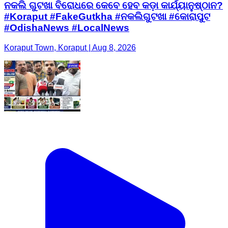
ନକଲି ଗୁଟଖା ବିରୋଧରେ କେବେ ହେବ କଡ଼ା କାର୍ଯ୍ୟାନୁଷ୍ଠାନ?
#Koraput #FakeGutkha #ନକଲିଗୁଟଖା #କୋରାପୁଟ
#OdishaNews #LocalNews
Koraput Town, Koraput | Aug 8, 2026