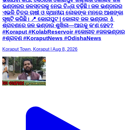
ଭଣ୍ଡାରର ଜଳସ୍ତରକୁ ନେଇ ଚିନ୍ତା ବଢ଼ିଛି। ଜଳ ଭଣ୍ଡାରର
ଏଭଳି ଚିତ୍ର ଚାଷୀ ଓ ସ୍ଥାନୀୟ ଲୋକଙ୍କ ମନରେ ଆଶଙ୍କା
ସୃଷ୍ଟି କରିଛି। 📍 କୋରାପୁଟ | କୋଲାବ ଜଳ ଭଣ୍ଡାର 💧
ଶ୍ରାବଣରେ ଜଳ ଭଣ୍ଡାର ଶୁଖିଲା—ଆଗକୁ କ'ଣ ହେବ?
#Koraput #KolabReservoir #କୋଲାବ #ଜଳଭଣ୍ଡାର
#ଶ୍ରାବଣ #KoraputNews #OdishaNews
Koraput Town, Koraput | Aug 8, 2026