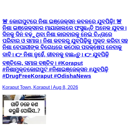
🚨 କୋରାପୁଟରେ ନିଶା ଇଞ୍ଜେକ୍ସନ କବଳରେ ଯୁବପିଢ଼ି! 🚨
ନିଶା ଇଞ୍ଜେକ୍ସନର ମାୟାଜାଲରେ ଫସୁଛନ୍ତି ଅନେକ ଯୁବକ।
ଦିନକୁ ଦିନ ବଢ଼ୁଥିବା ନିଶା କାରବାରକୁ ନେଇ ଚିନ୍ତାରେ
ପରିବାର ଓ ସମାଜ। ନିଶା କବଳରୁ ଯୁବପିଢ଼ିକୁ ମୁକ୍ତ କରିବା ସହ
ନିଶା ବେପାରୀଙ୍କ ବିରୋଧରେ କଠୋର ପଦକ୍ଷେପ ନେବାକୁ
ଦାବି। 👉 ନିଶା ନୁହେଁ, ଜୀବନକୁ ବାଛନ୍ତୁ। 👉 ଯୁବପିଢ଼ି
ବଞ୍ଚିଲେ, ସମାଜ ବଞ୍ଚିବ। #Koraput
#ନିଶାମୁକ୍ତକୋରାପୁଟ #ନିଶାଇଞ୍ଜେକ୍ସନ #ଯୁବପିଢ଼ି
#DrugFreeKoraput #OdishaNews
Koraput Town, Koraput | Aug 8, 2026