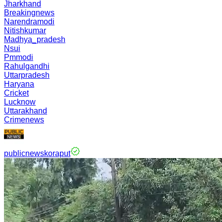
Jharkhand
Breakingnews
Narendramodi
Nitishkumar
Madhya_pradesh
Nsui
Pmmodi
Rahulgandhi
Uttarpradesh
Haryana
Cricket
Lucknow
Uttarakhand
Crimenews
publicnewskoraput