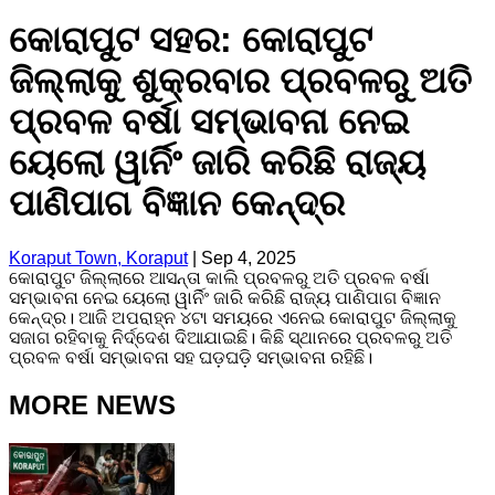
କୋରାପୁଟ ସହର: କୋରାପୁଟ
ଜିଲ୍ଲାକୁ ଶୁକ୍ରବାର ପ୍ରବଳରୁ ଅତି
ପ୍ରବଳ ବର୍ଷା ସମ୍ଭାବନା ନେଇ
ୟେଲୋ ୱାର୍ନିଂ ଜାରି କରିଛି ରାଜ୍ୟ
ପାଣିପାଗ ବିଜ୍ଞାନ କେନ୍ଦ୍ର
Koraput Town, Koraput
|
Sep 4, 2025
କୋରାପୁଟ ଜିଲ୍ଲାରେ ଆସନ୍ତା କାଲି ପ୍ରବଳରୁ ଅତି ପ୍ରବଳ ବର୍ଷା
ସମ୍ଭାବନା ନେଇ ୟେଲୋ ୱାର୍ନିଂ ଜାରି କରିଛି ରାଜ୍ୟ ପାଣିପାଗ ବିଜ୍ଞାନ
କେନ୍ଦ୍ର। ଆଜି ଅପରାହ୍ନ ୪ଟା ସମୟରେ ଏନେଇ କୋରାପୁଟ ଜିଲ୍ଲାକୁ
ସଜାଗ ରହିବାକୁ ନିର୍ଦ୍ଦେଶ ଦିଆଯାଇଛି। କିଛି ସ୍ଥାନରେ ପ୍ରବଳରୁ ଅତି
ପ୍ରବଳ ବର୍ଷା ସମ୍ଭାବନା ସହ ଘଡ଼ଘଡ଼ି ସମ୍ଭାବନା ରହିଛି।
MORE NEWS