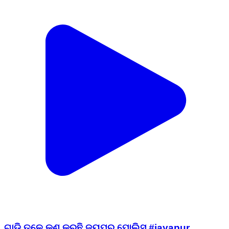
ଗାଡ଼ି ତଳେ କଣ କରୁଛି ଜୟପୁର ପୋଲିସ #jayapur