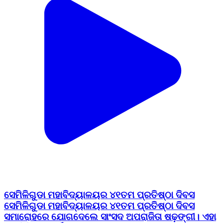
ସେମିଳିଗୁଡା ମହାବିଦ୍ୟାଳୟର ୪୧ତମ ପ୍ରତିଷ୍ଠା ଦିବସ
ସେମିଳିଗୁଡା ମହାବିଦ୍ୟାଳୟର ୪୧ତମ ପ୍ରତିଷ୍ଠା ଦିବସ
ସମାରୋହରେ ଯୋଗଦେଲେ ସାଂସଦ ଅପରାଜିତା ଷଢ଼ଙ୍ଗୀ। ଏହା