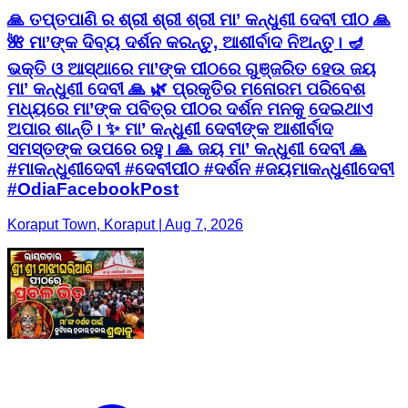
🙏 ତପ୍ତପାଣି ର ଶ୍ରୀ ଶ୍ରୀ ଶ୍ରୀ ମା’ କନ୍ଧୁଣୀ ଦେବୀ ପୀଠ 🙏
🌺 ମା’ଙ୍କ ଦିବ୍ୟ ଦର୍ଶନ କରନ୍ତୁ, ଆଶୀର୍ବାଦ ନିଅନ୍ତୁ। 🪔
ଭକ୍ତି ଓ ଆସ୍ଥାରେ ମା’ଙ୍କ ପୀଠରେ ଗୁଞ୍ଜରିତ ହେଉ ଜୟ
ମା’ କନ୍ଧୁଣୀ ଦେବୀ 🙏 🌿 ପ୍ରକୃତିର ମନୋରମ ପରିବେଶ
ମଧ୍ୟରେ ମା’ଙ୍କ ପବିତ୍ର ପୀଠର ଦର୍ଶନ ମନକୁ ଦେଇଥାଏ
ଅପାର ଶାନ୍ତି। ✨ ମା’ କନ୍ଧୁଣୀ ଦେବୀଙ୍କ ଆଶୀର୍ବାଦ
ସମସ୍ତଙ୍କ ଉପରେ ରହୁ। 🙏 ଜୟ ମା’ କନ୍ଧୁଣୀ ଦେବୀ 🙏
#ମାକନ୍ଧୁଣୀଦେବୀ #ଦେବୀପୀଠ #ଦର୍ଶନ #ଜୟମାକନ୍ଧୁଣୀଦେବୀ
#OdiaFacebookPost
Koraput Town, Koraput | Aug 7, 2026