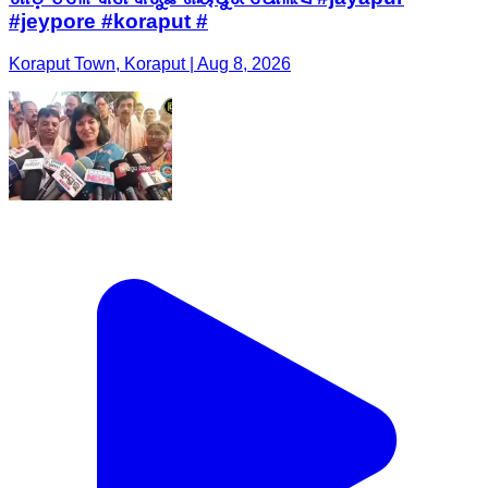
#jeypore #koraput #
Koraput Town, Koraput | Aug 8, 2026