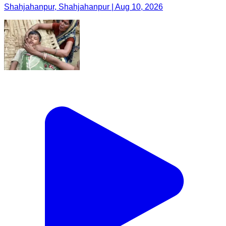
Shahjahanpur, Shahjahanpur | Aug 10, 2026