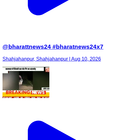
@bharattnews24 #bharatnews24x7
Shahjahanpur, Shahjahanpur | Aug 10, 2026