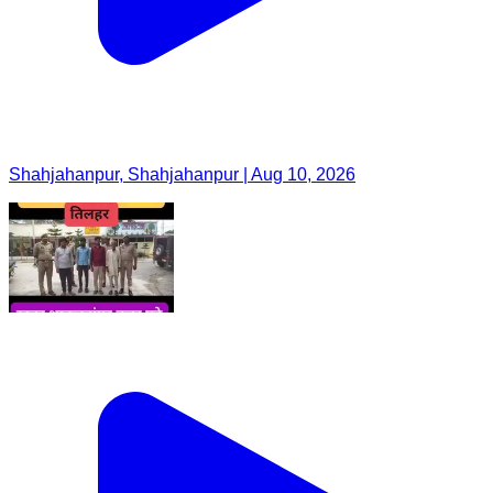
Shahjahanpur, Shahjahanpur | Aug 10, 2026