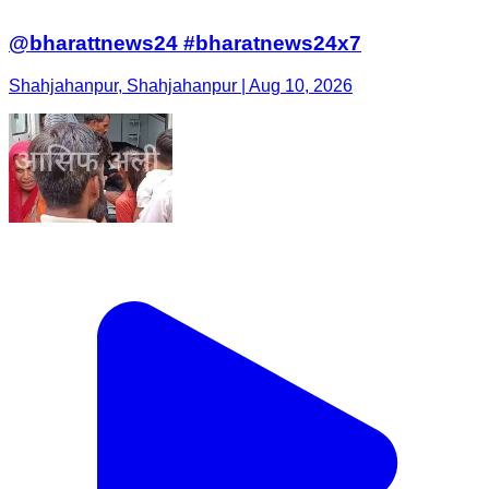
@bharattnews24 #bharatnews24x7
Shahjahanpur, Shahjahanpur | Aug 10, 2026