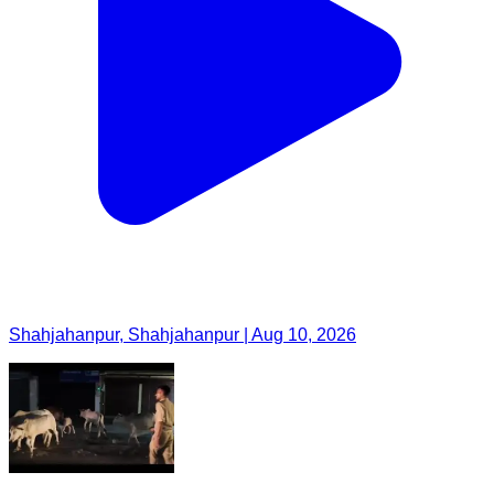
Shahjahanpur, Shahjahanpur | Aug 10, 2026