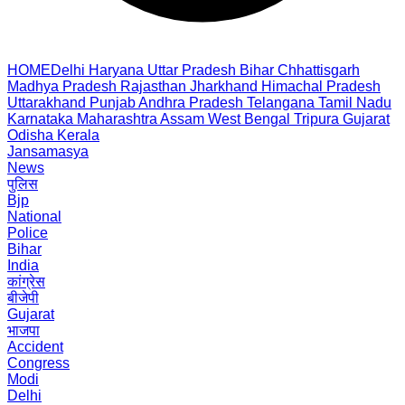
HOME
Delhi
Haryana
Uttar Pradesh
Bihar
Chhattisgarh
Madhya Pradesh
Rajasthan
Jharkhand
Himachal Pradesh
Uttarakhand
Punjab
Andhra Pradesh
Telangana
Tamil Nadu
Karnataka
Maharashtra
Assam
West Bengal
Tripura
Gujarat
Odisha
Kerala
Jansamasya
News
पुलिस
Bjp
National
Police
Bihar
India
कांग्रेस
बीजेपी
Gujarat
भाजपा
Accident
Congress
Modi
Delhi