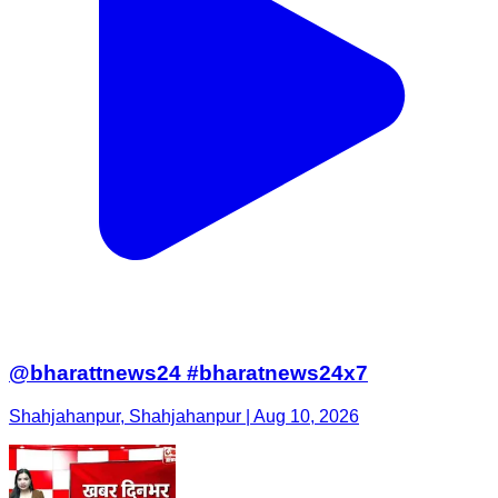
@bharattnews24 #bharatnews24x7
Shahjahanpur, Shahjahanpur | Aug 10, 2026