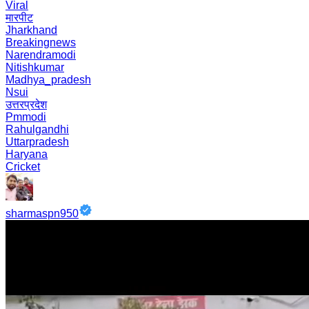
Viral
मारपीट
Jharkhand
Breakingnews
Narendramodi
Nitishkumar
Madhya_pradesh
Nsui
उत्तरप्रदेश
Pmmodi
Rahulgandhi
Uttarpradesh
Haryana
Cricket
sharmaspn950