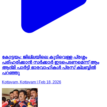
കോട്ടയം: ജില്ലയിലെ കുടിവെള്ള പ്രശ്നം
പരിഹരിക്കാൻ സർക്കാർ ഇടപെടണമെന്ന് ആം
ആദ്മി പാർട്ടി ഭാരവാഹികൾ പ്രസ് ക്ലബ്ബിൽ
പറഞ്ഞു
Kottayam, Kottayam | Feb 18, 2026