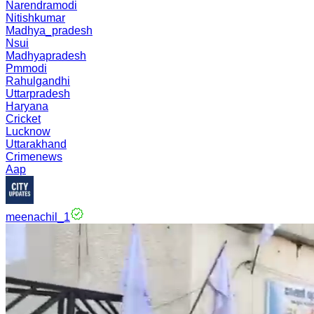
Narendramodi
Nitishkumar
Madhya_pradesh
Nsui
Madhyapradesh
Pmmodi
Rahulgandhi
Uttarpradesh
Haryana
Cricket
Lucknow
Uttarakhand
Crimenews
Aap
meenachil_1