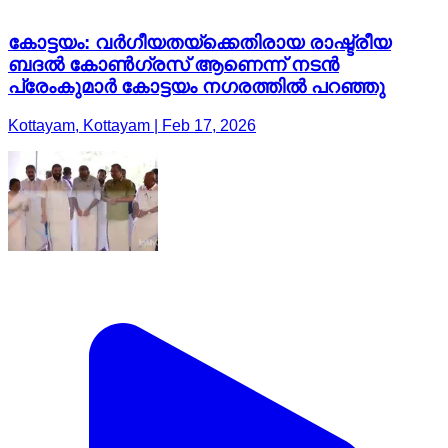
കോട്ടയം: വർഗീയതയ്ക്കെതിരായ രാഷ്ട്രീയ
ബദൽ കോൺഗ്രസ് ആണെന്ന് നടൻ
പ്രേംകുമാർ കോട്ടയം നഗരത്തിൽ പറഞ്ഞു
Kottayam, Kottayam | Feb 17, 2026