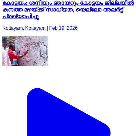
കോട്ടയം: ശനിയും ഞായറും കോട്ടയം ജില്ലയിൽ
കനത്ത മഴയ്ക്ക് സാധ്യത, യെല്ലോ അലർട്ട്
പ്രഖ്യാപിച്ചു
Kottayam, Kottayam | Feb 19, 2026