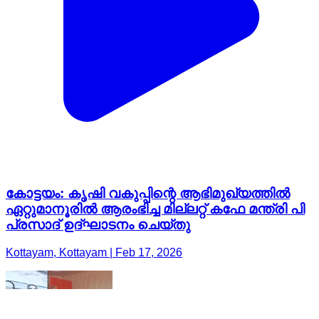
കോട്ടയം: കൃഷി വകുപ്പിന്റെ ആഭിമുഖ്യത്തില്‍
ഏറ്റുമാനൂരിൽ ആരംഭിച്ച മില്ലറ്റ് കഫേ മന്ത്രി പി
പ്രസാദ് ഉദ്ഘാടനം ചെയ്തു
Kottayam, Kottayam | Feb 17, 2026