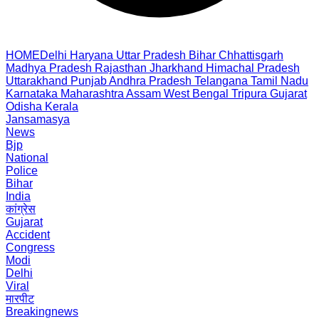
HOME
Delhi
Haryana
Uttar Pradesh
Bihar
Chhattisgarh
Madhya Pradesh
Rajasthan
Jharkhand
Himachal Pradesh
Uttarakhand
Punjab
Andhra Pradesh
Telangana
Tamil Nadu
Karnataka
Maharashtra
Assam
West Bengal
Tripura
Gujarat
Odisha
Kerala
Jansamasya
News
Bjp
National
Police
Bihar
India
कांग्रेस
Gujarat
Accident
Congress
Modi
Delhi
Viral
मारपीट
Breakingnews