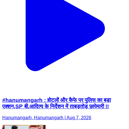
#hanumangarh : होटलों और कैफे पर पुलिस का बड़ा
एक्शन,SP बी.आदित्य के निर्देशन में ताबड़तोड़ छापेमारी !!
Hanumangarh, Hanumangarh | Aug 7, 2026