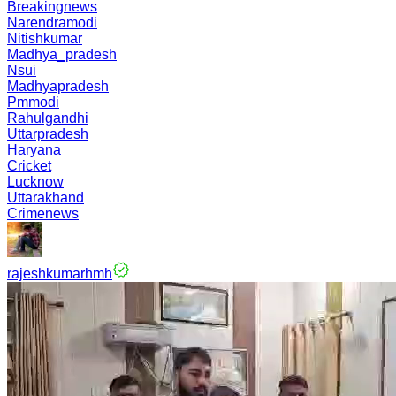
Breakingnews
Narendramodi
Nitishkumar
Madhya_pradesh
Nsui
Madhyapradesh
Pmmodi
Rahulgandhi
Uttarpradesh
Haryana
Cricket
Lucknow
Uttarakhand
Crimenews
rajeshkumarhmh