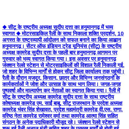
◆ सीटू के राष्ट्रीय अध्यक्ष सुदीप दत्ता का हनुमानगढ़ में भव्य
स्वागत ◆ मोटरसाइकिल रैली के साथ निकाला शक्ति प्रदर्शन, 10
अगस्त के राष्ट्रव्यापी आंदोलन को सफल बनाने का किया आह्वान
हनुमानगढ़। सेंटर ऑफ इंडियन ट्रेड यूनियंस (सीटू) के राष्ट्रीय
अध्यक्ष कामरेड सुदीप दत्ता के पहली बार हनुमानगढ़ आगमन पर
गुरुवार को भव्य स्वागत किया गया। इस अवसर पर हनुमानगढ़
जंक्शन रेलवे स्टेशन से मोटरसाइकिलों की विशाल रैली निकाली गई,
जो शहर के विभिन्न मार्गों से होकर सीटू जिला कार्यालय तक पहुंची।
रैली के दौरान मजदूर, किसान, छात्र और विभिन्न जनसंगठनों के
कार्यकर्ताओं ने जोश और उत्साह के साथ भाग लिया। जगह-जगह
पुष्पवर्षा और माल्यार्पण कर नेताओं का स्वागत किया गया। रैली में
सीटू के राष्ट्रीय अध्यक्ष कामरेड सुदीप दत्ता के साथ राष्ट्रीय
कोषाध्यक्ष कामरेड एम. साईं बाबू, सीटू राजस्थान के प्रदेश अध्यक्ष
कामरेड भंवर सिंह शेखावत, प्रदेश महामंत्री कामरेड वी.एस. राणा,
वरिष्ठ नेता कामरेड रामेश्वर वर्मा तथा कामरेड आत्मा सिंह सहित
संगठन के अनेक पदाधिकारी मौजूद रहे। जंक्शन रेलवे स्टेशन से
शुरू हुई रैली अनाज मंडी सहित शहर के प्रमुख मार्गों से होती हुई