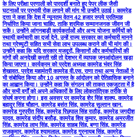
के लिए परीक्षा प्रणाली को पारदर्शी बनाते हुए पेपर लीक जैसी
घटनाओं पर प्रभावी रोक लगाने की मांग भी उन्होंने उठाई। कामरेड
दत्ता ने कहा कि देश में न्यूनतम वेतन 42 हजार रुपये प्रतिमाह
निर्धारित किया जाना चाहिए, ताकि श्रमिक सम्मानजनक जीवन जी
सकें। उन्होंने आंगनबाड़ी कार्यकर्ताओं और अन्य योजना कर्मियों को
स्थायी कर्मचारी का दर्जा देने, उन्हें राज्य सरकार का कर्मचारी मानने
तथा ग्रेच्युटी सहित सभी सेवा लाभ उपलब्ध कराने की भी मांग की।
उन्होंने कहा कि यदि सरकार मजदूरों, किसानों और कर्मचारियों की
मांगों की अनदेखी करती रही तो देशभर में व्यापक जनआंदोलन खड़ा
किया जाएगा। कार्यक्रम को प्रदेश अध्यक्ष कामरेड भंवर सिंह
शेखावत, प्रदेश महामंत्री कामरेड वी.एस. राणा तथा अन्य नेताओं ने
भी संबोधित किया और 10 अगस्त के आंदोलन को ऐतिहासिक बनाने
का आह्वान किया। उन्होंने कहा कि संगठन की ताकत एकजुटता में है
और सभी वर्गों को अपने अधिकारों के लिए लोकतांत्रिक तरीके से
संघर्ष करना होगा। इस अवसर पर कामरेड शेर सिंह शाक्य, कामरेड
बहादुर सिंह चौहान, कामरेड बसंत सिंह, कामरेड सुल्तान खान,
कामरेड गुरप्रीत सिंह, कामरेड रिछपाल सिंह राठौड़, कामरेड जगदीश
यादव, कामरेड संदीप बसौड़, कामरेड शिव कुमार, कामरेड अमरजीत
सिंह, कामरेड लाभ सिंह, कामरेड साहब सिंह, बग्गा सिंह, कामरेड
राजकुमार, कामरेड श्यामलाल, कामरेड गुरनायब सिंह, कामरेड