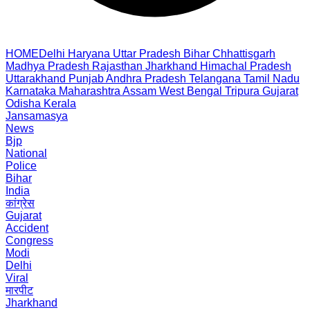
HOME
Delhi
Haryana
Uttar Pradesh
Bihar
Chhattisgarh
Madhya Pradesh
Rajasthan
Jharkhand
Himachal Pradesh
Uttarakhand
Punjab
Andhra Pradesh
Telangana
Tamil Nadu
Karnataka
Maharashtra
Assam
West Bengal
Tripura
Gujarat
Odisha
Kerala
Jansamasya
News
Bjp
National
Police
Bihar
India
कांग्रेस
Gujarat
Accident
Congress
Modi
Delhi
Viral
मारपीट
Jharkhand