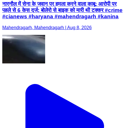
नारनौल में सेना के जवान पर हमला करने वाला काबू: आरोपी पर
पहले से 6 केस दर्ज; बोलेरो से बाइक को मारी थी टक्कर #crime
#cianews #haryana #mahendragarh #kanina
Mahendragarh, Mahendragarh | Aug 8, 2026