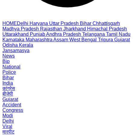
HOME
Delhi
Haryana
Uttar Pradesh
Bihar
Chhattisgarh
Madhya Pradesh
Rajasthan
Jharkhand
Himachal Pradesh
Uttarakhand
Punjab
Andhra Pradesh
Telangana
Tamil Nadu
Karnataka
Maharashtra
Assam
West Bengal
Tripura
Gujarat
Odisha
Kerala
Jansamasya
News
Bjp
National
Police
Bihar
India
कांग्रेस
बीजेपी
Gujarat
Accident
Congress
Modi
Delhi
Viral
मारपीट