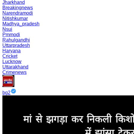
Jharkhand
Breakingnews
Narendramodi
Nitishkumar
Madhya_pradesh
Nsui
Pmmodi
Rahulgandhi
Uttarpradesh
Haryana
Cricket
Lucknow
Uttarakhand
Crimenews
bg2