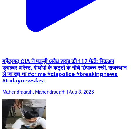
महेंद्रगढ़ CIA ने पकड़ी अवैध शराब की 117 पेटी: पिकअप
ड्राइवर अरेस्ट, पीओपी के कट्टों के नीचे छिपाकर रखी, राजस्थान
ले जा रहा था #crime #ciapolice #breakingnews
#todaynewsfast
Mahendragarh, Mahendragarh | Aug 8, 2026