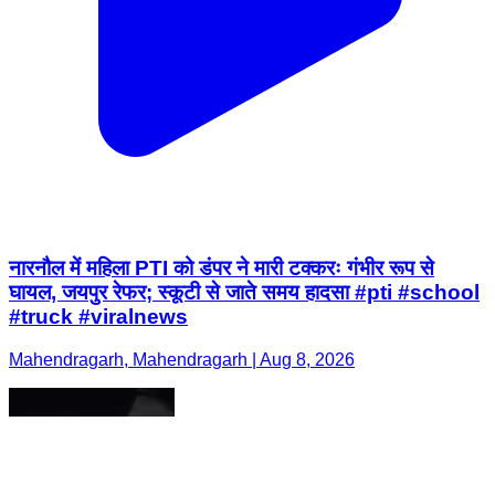
नारनौल में महिला PTI को डंपर ने मारी टक्करः गंभीर रूप से
घायल, जयपुर रेफर; स्कूटी से जाते समय हादसा #pti #school
#truck #viralnews
Mahendragarh, Mahendragarh | Aug 8, 2026