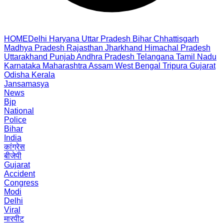
HOME
Delhi
Haryana
Uttar Pradesh
Bihar
Chhattisgarh
Madhya Pradesh
Rajasthan
Jharkhand
Himachal Pradesh
Uttarakhand
Punjab
Andhra Pradesh
Telangana
Tamil Nadu
Karnataka
Maharashtra
Assam
West Bengal
Tripura
Gujarat
Odisha
Kerala
Jansamasya
News
Bjp
National
Police
Bihar
India
कांग्रेस
बीजेपी
Gujarat
Accident
Congress
Modi
Delhi
Viral
मारपीट