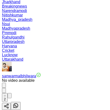
Jharkhand
Breakingnews
Narendramodi
Nitishkumar
Madhya_pradesh
Nsui
Madhyapradesh
Pmmodi
Rahulgandhi
Uttarpradesh
Haryana
Cricket
Lucknow
Uttarakhand
sanwarmalbhilwara
No video available
2