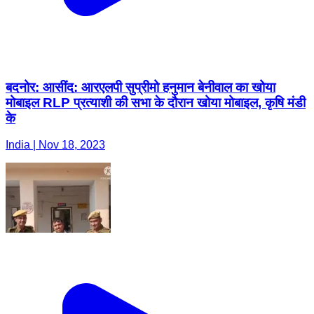
बदनोर: आसींद: आरएलपी सुप्रीमो हनुमान बेनीवाल का खोया
मोबाइल RLP प्रत्याशी की सभा के दौरान खोया मोबाइल, कृषि मंडी
के
India | Nov 18, 2023