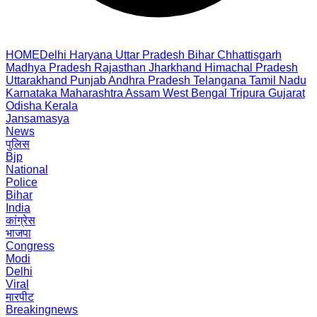
HOME
Delhi
Haryana
Uttar Pradesh
Bihar
Chhattisgarh
Madhya Pradesh
Rajasthan
Jharkhand
Himachal Pradesh
Uttarakhand
Punjab
Andhra Pradesh
Telangana
Tamil Nadu
Karnataka
Maharashtra
Assam
West Bengal
Tripura
Gujarat
Odisha
Kerala
Jansamasya
News
पुलिस
Bjp
National
Police
Bihar
India
कांग्रेस
भाजपा
Congress
Modi
Delhi
Viral
मारपीट
Breakingnews