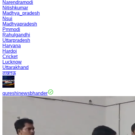
Narendramodi
Nitishkumar
Madhya_pradesh
Nsui
Madhyapradesh
Pmmodi
Rahulgandhi
Uttarpradesh
Haryana
Hardoi
Cricket
Lucknow
Uttarakhand
लखनऊ
qureshinewsbhander