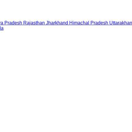
a Pradesh
Rajasthan
Jharkhand
Himachal Pradesh
Uttarakha
la