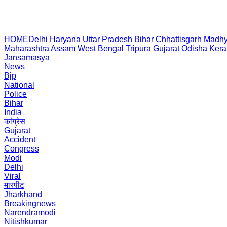
HOME
Delhi
Haryana
Uttar Pradesh
Bihar
Chhattisgarh
Madhy
Maharashtra
Assam
West Bengal
Tripura
Gujarat
Odisha
Kera
Jansamasya
News
Bjp
National
Police
Bihar
India
कांग्रेस
Gujarat
Accident
Congress
Modi
Delhi
Viral
मारपीट
Jharkhand
Breakingnews
Narendramodi
Nitishkumar