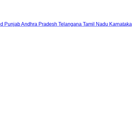
nd
Punjab
Andhra Pradesh
Telangana
Tamil Nadu
Karnataka