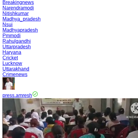
Breakingnews
Narendramodi
Nitishkumar
Madhya_pradesh
Nsui
Madhyapradesh
Pmmodi
Rahulgandhi
Uttarpradesh
Haryana
Cricket
Lucknow
Uttarakhand
Crimenews
press.amresh