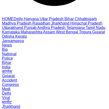
HOME
Delhi
Haryana
Uttar Pradesh
Bihar
Chhattisgarh
Madhya Pradesh
Rajasthan
Jharkhand
Himachal Pradesh
Uttarakhand
Punjab
Andhra Pradesh
Telangana
Tamil Nadu
Karnataka
Maharashtra
Assam
West Bengal
Tripura
Gujarat
Odisha
Kerala
Jansamasya
News
Bjp
National
Police
Bihar
India
कांग्रेस
Gujarat
Accident
Congress
Modi
Delhi
Viral
मारपीट
Jharkhand