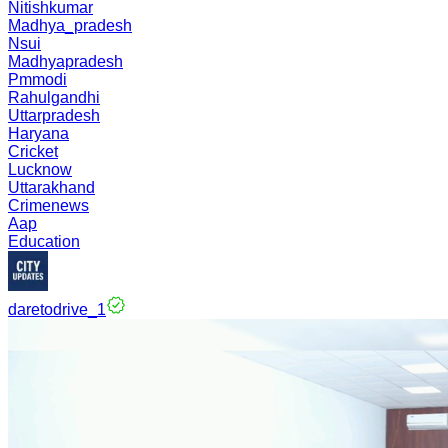
Nitishkumar
Madhya_pradesh
Nsui
Madhyapradesh
Pmmodi
Rahulgandhi
Uttarpradesh
Haryana
Cricket
Lucknow
Uttarakhand
Crimenews
Aap
Education
daretodrive_1