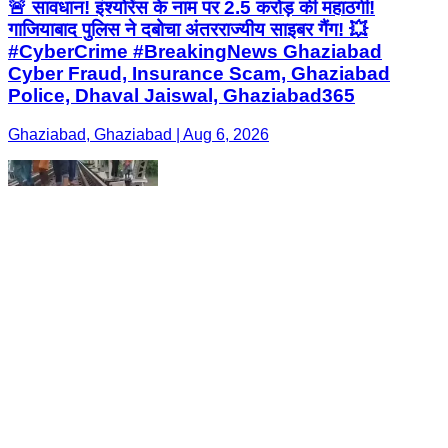
🚨 सावधान! इंश्योरेंस के नाम पर 2.5 करोड़ की महाठगी!
गाजियाबाद पुलिस ने दबोचा अंतरराज्यीय साइबर गैंग! 💥
#CyberCrime #BreakingNews Ghaziabad
Cyber Fraud, Insurance Scam, Ghaziabad
Police, Dhaval Jaiswal, Ghaziabad365
Ghaziabad, Ghaziabad | Aug 6, 2026