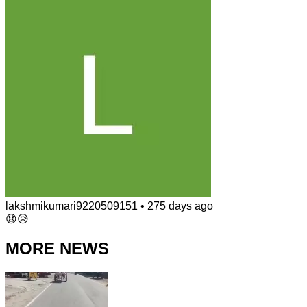
lakshmikumari9220509151
•
275 days ago
😧😥
MORE NEWS