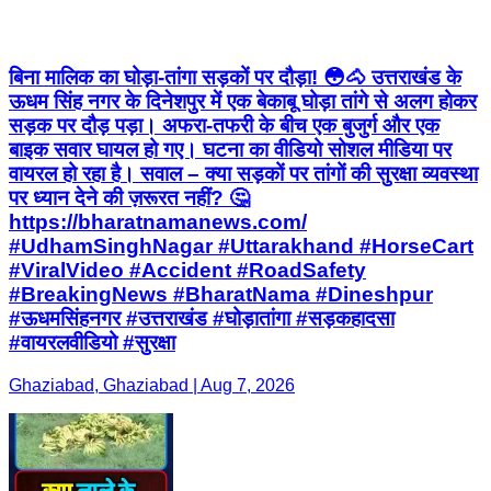
बिना मालिक का घोड़ा-तांगा सड़कों पर दौड़ा! 😳🐴 उत्तराखंड के
ऊधम सिंह नगर के दिनेशपुर में एक बेकाबू घोड़ा तांगे से अलग होकर
सड़क पर दौड़ पड़ा। अफरा-तफरी के बीच एक बुजुर्ग और एक
बाइक सवार घायल हो गए। घटना का वीडियो सोशल मीडिया पर
वायरल हो रहा है। सवाल – क्या सड़कों पर तांगों की सुरक्षा व्यवस्था
पर ध्यान देने की ज़रूरत नहीं? 🤔
https://bharatnamanews.com/
#UdhamSinghNagar #Uttarakhand #HorseCart
#ViralVideo #Accident #RoadSafety
#BreakingNews #BharatNama #Dineshpur
#ऊधमसिंहनगर #उत्तराखंड #घोड़ातांगा #सड़कहादसा
#वायरलवीडियो #सुरक्षा
Ghaziabad, Ghaziabad | Aug 7, 2026