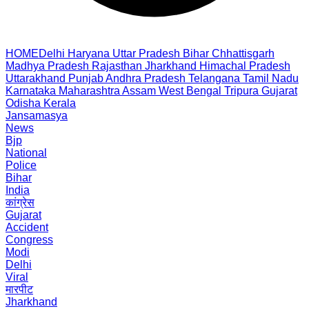
HOME
Delhi
Haryana
Uttar Pradesh
Bihar
Chhattisgarh
Madhya Pradesh
Rajasthan
Jharkhand
Himachal Pradesh
Uttarakhand
Punjab
Andhra Pradesh
Telangana
Tamil Nadu
Karnataka
Maharashtra
Assam
West Bengal
Tripura
Gujarat
Odisha
Kerala
Jansamasya
News
Bjp
National
Police
Bihar
India
कांग्रेस
Gujarat
Accident
Congress
Modi
Delhi
Viral
मारपीट
Jharkhand