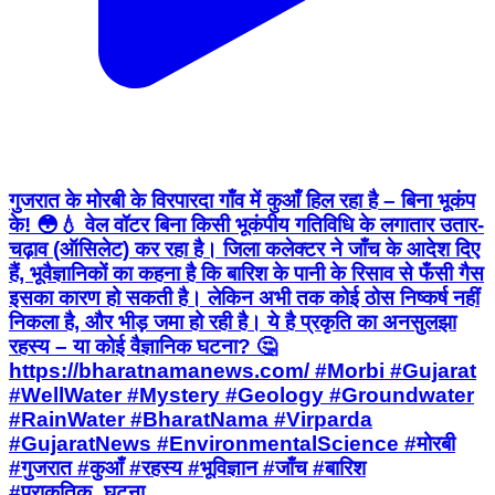
गुजरात के मोरबी के विरपारदा गाँव में कुआँ हिल रहा है – बिना भूकंप
के! 😳💧 वेल वॉटर बिना किसी भूकंपीय गतिविधि के लगातार उतार-
चढ़ाव (ऑसिलेट) कर रहा है। जिला कलेक्टर ने जाँच के आदेश दिए
हैं, भूवैज्ञानिकों का कहना है कि बारिश के पानी के रिसाव से फँसी गैस
इसका कारण हो सकती है। लेकिन अभी तक कोई ठोस निष्कर्ष नहीं
निकला है, और भीड़ जमा हो रही है। ये है प्रकृति का अनसुलझा
रहस्य – या कोई वैज्ञानिक घटना? 🤔
https://bharatnamanews.com/ #Morbi #Gujarat
#WellWater #Mystery #Geology #Groundwater
#RainWater #BharatNama #Virparda
#GujaratNews #EnvironmentalScience #मोरबी
#गुजरात #कुआँ #रहस्य #भूविज्ञान #जाँच #बारिश
#प्राकृतिक_घटना