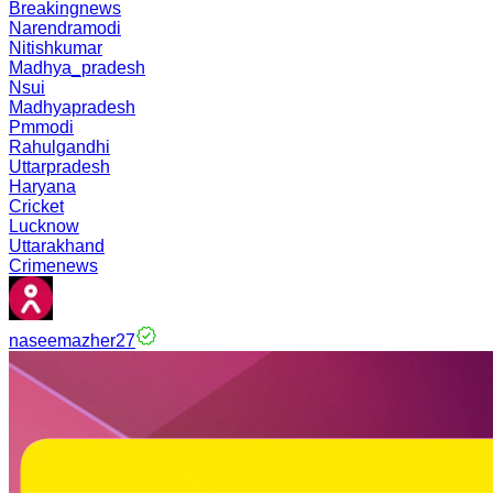
Breakingnews
Narendramodi
Nitishkumar
Madhya_pradesh
Nsui
Madhyapradesh
Pmmodi
Rahulgandhi
Uttarpradesh
Haryana
Cricket
Lucknow
Uttarakhand
Crimenews
naseemazher27