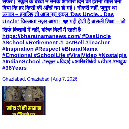
सफर। स्कूल के बच्चों ने उनके आखिरी दिन को इतना खास बना
दिया कि हर किसी की आँखें नम हो गईं। नौकरी नहीं, जुनून था
उनका – इसलिए तो आज पूरा स्कूल 'Das Uncle... Das
Uncle' चिल्लाता नज़र आया। ❤️ यही होती है असली शिक्षा – जो
सिर्फ किताबों में नहीं, बल्कि दिलों में रहती है।
https://bharatnamanews.com/ #DasUncle
#School #Retirement #LastBell #Teacher
#Inspiration #Respect #BharatNama
#Emotional #SchoolLife #ViralVideo #Nostalgia
#IndianSchool #स्कूल #विदाई #आखिरीघंटी #टीचर #भावुक
#38Years
Ghaziabad, Ghaziabad | Aug 7, 2026