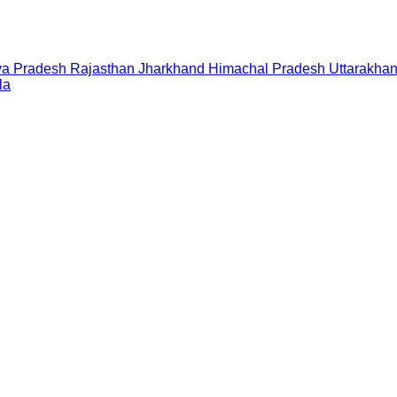
a Pradesh
Rajasthan
Jharkhand
Himachal Pradesh
Uttarakha
la