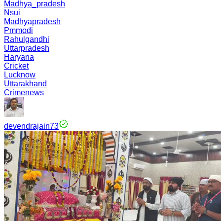
Madhya_pradesh
Nsui
Madhyapradesh
Pmmodi
Rahulgandhi
Uttarpradesh
Haryana
Cricket
Lucknow
Uttarakhand
Crimenews
devendrajain73