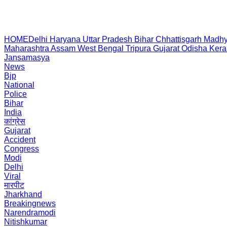
HOME
Delhi
Haryana
Uttar Pradesh
Bihar
Chhattisgarh
Madhy
Maharashtra
Assam
West Bengal
Tripura
Gujarat
Odisha
Kera
Jansamasya
News
Bjp
National
Police
Bihar
India
कांग्रेस
Gujarat
Accident
Congress
Modi
Delhi
Viral
मारपीट
Jharkhand
Breakingnews
Narendramodi
Nitishkumar