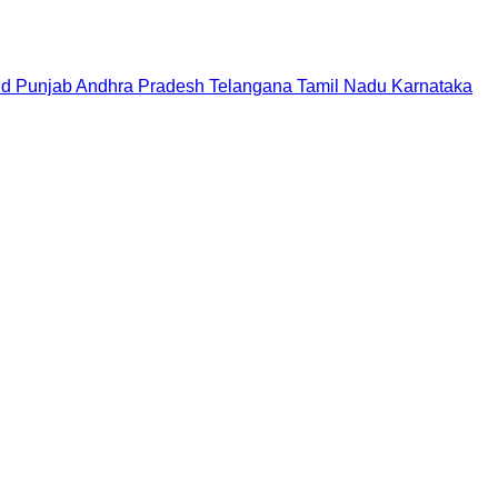
nd
Punjab
Andhra Pradesh
Telangana
Tamil Nadu
Karnataka